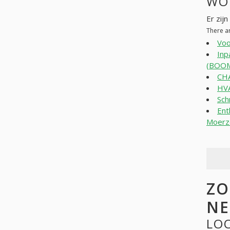
WO
Er zij
There a
Voo
Inp
(BOO
CH
HVA
Sch
Ent
Moerz
ZO
NE
LOO