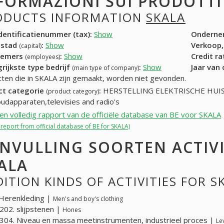
FORMAZIONI SUI PRODOTT
ODUCTS INFORMATION
SKALA
entificatienummer (tax):
Show
Onderne
dstad
:
Show
Verkoop,
(capital)
nemers
:
Show
Credit r
(employees)
rijkste type bedrijf
:
Show
Jaar van
(main type of company)
ten die in SKALA zijn gemaakt, worden niet gevonden.
ct categorie
:
HERSTELLING ELEKTRISCHE HU
(product category)
udapparaten,televisies and radio's
een volledig rapport van de officiële database van BE voor SKALA
l report from official database of BE for SKALA)
NVULLING SOORTEN ACTIV
ALA
ITION KINDS OF ACTIVITIES FOR S
Herenkleding |
Men's and boy's clothing
02. slijpstenen |
Hones
04. Niveau en massa meetinstrumenten, industrieel proces |
Le