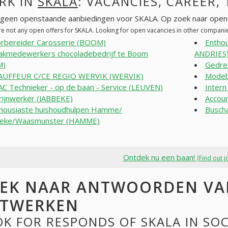
RK IN
SKALA
: VACANCIES, CAREER,
n geen openstaande aanbiedingen voor SKALA. Op zoek naar open
re not any open offers for SKALA. Looking for open vacancies in other compani
rbereider Carosserie (BOOM)
Enthou
akmedewerkers chocoladebedrijf te Boom
ANDRIES
M)
Gedrev
AUFFEUR C/CE REGIO WERVIK (WERVIK)
Modeb
C Technieker - op de baan - Service (LEUVEN)
Inter
rijnwerker (JABBEKE)
Accoun
housiaste huishoudhulpen Hamme/
Buscha
eke/Waasmunster (HAMME)
Ontdek nu een baan!
(Find out j
EK NAAR ANTWOORDEN VAN
TWERKEN
K FOR RESPONDS OF SKALA IN SO