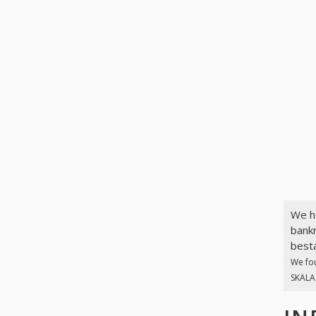
We h
bankr
best
We fo
SKALA.