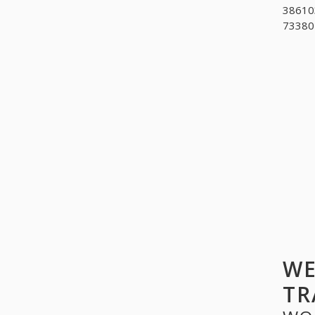
386103
733801
WE
TR