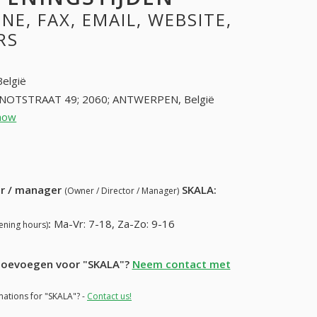
E, FAX, EMAIL, WEBSITE,
RS
België
NOTSTRAAT 49; 2060; ANTWERPEN, België
how
32322756
61) 992-28-27
ur / manager
SKALA
:
(Owner / Director / Manager)
:
Ma-Vr: 7-18, Za-Zo: 9-16
ening hours)
e toevoegen voor "SKALA"?
Neem contact met
mations for "SKALA"? -
Contact us!