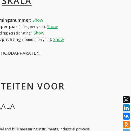
I
SKALA
mingsnummer:
Show
 per jaar
:
Show
(sales, per year)
ating
:
Show
(credit rating)
 oprichting
:
Show
(foundation year)
ISHOUDAPPARATEN;
ITEITEN VOOR
KALA
vel and bulk measuring instruments, industrial process