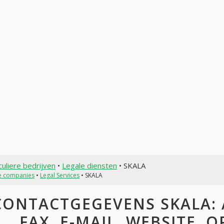
culiere bedrijven
•
Legale diensten
• SKALA
te companies
•
Legal Services
• SKALA
CONTACTGEGEVENS SKALA: 
FAX, E-MAIL, WEBSITE, 