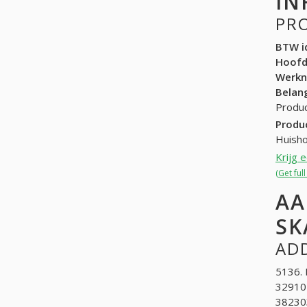
IN
PR
BTW id
Hoof
Werk
Belang
Produc
Produ
Huisho
Krijg 
(Get ful
AA
SK
ADD
5136. 
329102
382303