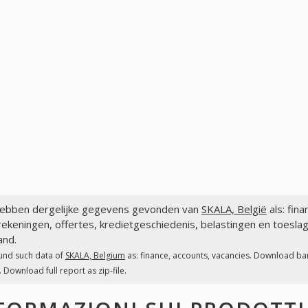
ebben dergelijke gegevens gevonden van
SKALA, België
als: fin
ekeningen, offertes, kredietgeschiedenis, belastingen en toesla
and.
und such data of
SKALA, Belgium
as: finance, accounts, vacancies. Download ban
 Download full report as zip-file.