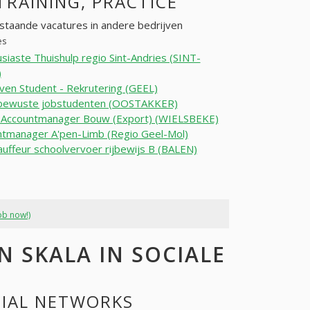
 TRAINING, PRACTICE
staande vacatures in andere bedrijven
es
siaste Thuishulp regio Sint-Andries (SINT-
)
en Student - Rekrutering (GEEL)
ewuste jobstudenten (OOSTAKKER)
n Accountmanager Bouw (Export) (WIELSBEKE)
tmanager A'pen-Limb (Regio Geel-Mol)
uffeur schoolvervoer rijbewijs B (BALEN)
ob now!)
 SKALA IN SOCIALE
CIAL NETWORKS