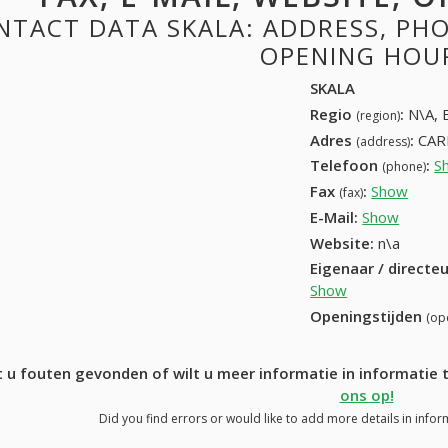
NTACT DATA SKALA: ADDRESS, PHON
OPENING HOU
SKALA
Regio
:
N\A, 
(region)
Adres
:
CAR
(address)
Telefoon
:
S
(phone)
Fax
:
Show
+32 (
(fax)
E-Mail:
Show
Website:
n\a
Eigenaar / directe
Show
Openingstijden
(op
 u fouten gevonden of wilt u meer informatie in informati
ons op!
Did you find errors or would like to add more details in infor