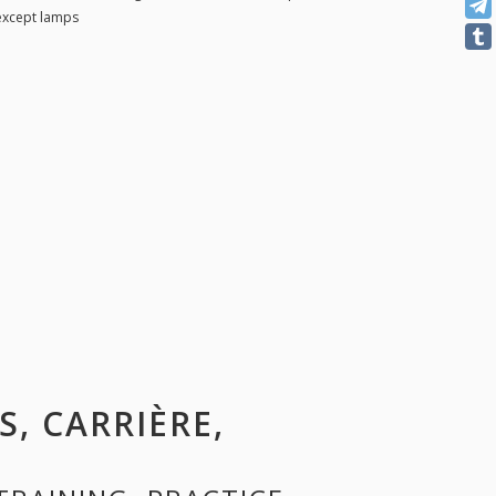
except lamps
S, CARRIÈRE,