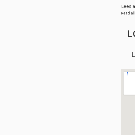
Lees a
Read al
L