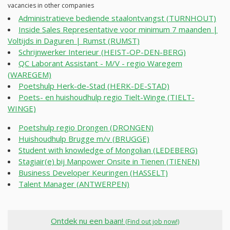
vacancies in other companies
Administratieve bediende staalontvangst (TURNHOUT)
Inside Sales Representative voor minimum 7 maanden |
Voltijds in Daguren | Rumst (RUMST)
Schrijnwerker Interieur (HEIST-OP-DEN-BERG)
QC Laborant Assistant - M/V - regio Waregem
(WAREGEM)
Poetshulp Herk-de-Stad (HERK-DE-STAD)
Poets- en huishoudhulp regio Tielt-Winge (TIELT-
WINGE)
Poetshulp regio Drongen (DRONGEN)
Huishoudhulp Brugge m/v (BRUGGE)
Student with knowledge of Mongolian (LEDEBERG)
Stagiair(e) bij Manpower Onsite in Tienen (TIENEN)
Business Developer Keuringen (HASSELT)
Talent Manager (ANTWERPEN)
Ontdek nu een baan!
(Find out job now!)