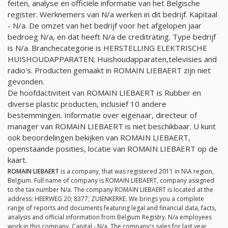
feiten, analyse en officiële informatie van het Belgische
register. Werknemers van
N/a
werken in dit bedrijf. Kapitaal
-
N/a
. De omzet van het bedrijf voor het afgelopen jaar
bedroeg
N/a
, en dat heeft
N/a
de creditrating. Type bedrijf
is
N/a
. Branchecategorie is HERSTELLING ELEKTRISCHE
HUISHOUDAPPARATEN; Huishoudapparaten,televisies and
radio's. Producten gemaakt in ROMAIN LIEBAERT zijn niet
gevonden.
De hoofdactiviteit van ROMAIN LIEBAERT is Rubber en
diverse plastic producten, inclusief 10 andere
bestemmingen. Informatie over eigenaar, directeur of
manager van ROMAIN LIEBAERT is niet beschikbaar. U kunt
ook beoordelingen bekijken van ROMAIN LIEBAERT,
openstaande posities, locatie van ROMAIN LIEBAERT op de
kaart.
ROMAIN LIEBAERT
is a company, that was registered 2011 in N\A region,
Belgium. Full name of company is ROMAIN LIEBAERT, company assigned
to the tax number
N/a
. The company ROMAIN LIEBAERT is located at the
address: HEERWEG 20; 8377; ZUIENKERKE. We brings you a complete
range of reports and documents featuring legal and financial data, facts,
analysis and official information from Belgium Registry.
N/a
employees
work in this company. Capital -
N/a
. The company's sales for last year