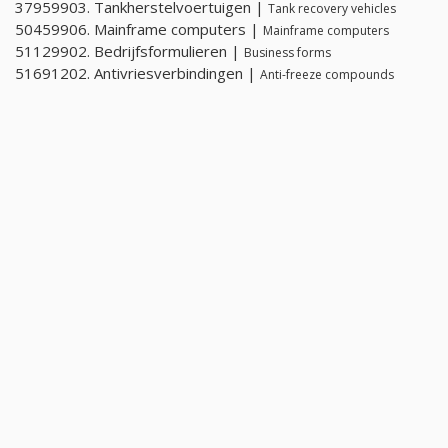
37959903. Tankherstelvoertuigen |
Tank recovery vehicles
50459906. Mainframe computers |
Mainframe computers
51129902. Bedrijfsformulieren |
Business forms
51691202. Antivriesverbindingen |
Anti-freeze compounds