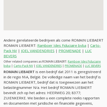
Andere gerelateerde bedrijven als come ROMAIN LIEBAERT
ROMAIN LIEBAERT:
Ramboer Ides Fiduciaire bvba
|
Carto-
Pack NV
|
JOEL VANDENDRIES
|
PROMENADE
|
LUC
BEVERS
Other related companies as ROMAIN LIEBAERT:
Ramboer Ides Fiduciaire
bvba
|
Carto-Pack NV
|
JOEL VANDENDRIES
|
PROMENADE
|
LUC BEVERS
ROMAIN LIEBAERT
is een bedrijf dat 2011 is geregistreerd
in de regio N\A, België. De volledige naam van het bedrijf is
ROMAIN LIEBAERT, bedrijf dat is toegewezen aan het
belastingnummer
N/a
. Het bedrijf ROMAIN LIEBAERT
bevindt zich op het adres: HEERWEG 20; 8377;
ZUIENKERKE. We bieden u een complete reeks rapporten
en documenten met juridische en financiële gegevens,