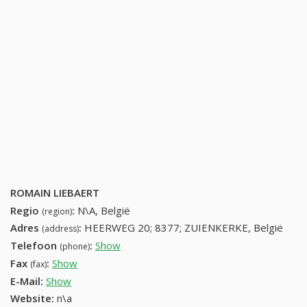
ROMAIN LIEBAERT
Regio
:
N\A, België
(region)
Adres
:
HEERWEG 20; 8377; ZUIENKERKE, België
(address)
Telefoon
:
Show
50320380 (+32-50320380)
(phone)
Fax
:
Show
+32 (81) 234-30-45
(fax)
E-Mail:
Show
Website:
n\a