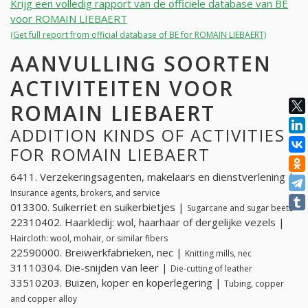
Krijg een volledig rapport van de officiële database van BE
voor ROMAIN LIEBAERT
(Get full report from official database of BE for ROMAIN LIEBAERT)
AANVULLING SOORTEN
ACTIVITEITEN VOOR
ROMAIN LIEBAERT
ADDITION KINDS OF ACTIVITIES
FOR ROMAIN LIEBAERT
6411. Verzekeringsagenten, makelaars en dienstverlening |
Insurance agents, brokers, and service
013300. Suikerriet en suikerbietjes |
Sugarcane and sugar beets
22310402. Haarkledij: wol, haarhaar of dergelijke vezels |
Haircloth: wool, mohair, or similar fibers
22590000. Breiwerkfabrieken, nec |
Knitting mills, nec
31110304. Die-snijden van leer |
Die-cutting of leather
33510203. Buizen, koper en koperlegering |
Tubing, copper
and copper alloy