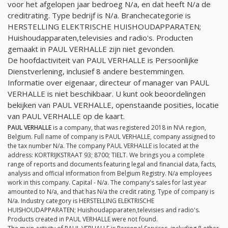
voor het afgelopen jaar bedroeg
N/a
, en dat heeft
N/a
de
creditrating. Type bedrijf is
N/a
. Branchecategorie is
HERSTELLING ELEKTRISCHE HUISHOUDAPPARATEN;
Huishoudapparaten,televisies and radio's. Producten
gemaakt in PAUL VERHALLE zijn niet gevonden.
De hoofdactiviteit van PAUL VERHALLE is Persoonlijke
Dienstverlening, inclusief 8 andere bestemmingen.
Informatie over eigenaar, directeur of manager van PAUL
VERHALLE is niet beschikbaar. U kunt ook beoordelingen
bekijken van PAUL VERHALLE, openstaande posities, locatie
van PAUL VERHALLE op de kaart.
PAUL VERHALLE
is a company, that was registered 2018 in N\A region,
Belgium. Full name of company is PAUL VERHALLE, company assigned to
the tax number
N/a
. The company PAUL VERHALLE is located at the
address: KORTRIJKSTRAAT 93; 8700; TIELT. We brings you a complete
range of reports and documents featuring legal and financial data, facts,
analysis and official information from Belgium Registry.
N/a
employees
work in this company. Capital -
N/a
. The company's sales for last year
amounted to
N/a
, and that has
N/a
the credit rating. Type of company is
N/a
. Industry category is HERSTELLING ELEKTRISCHE
HUISHOUDAPPARATEN; Huishoudapparaten,televisies and radio's.
Products created in PAUL VERHALLE were not found.