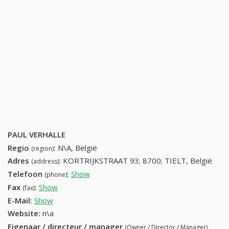
PAUL VERHALLE
Regio
:
N\A, België
(region)
Adres
:
KORTRIJKSTRAAT 93; 8700; TIELT, België
(address)
Telefoon
:
Show
51403232 (+32-51403232)
(phone)
Fax
:
Show
+32 (59) 354-32-56
(fax)
E-Mail:
Show
Website:
n\a
Eigenaar / directeur / manager
(Owner / Director / Manager)