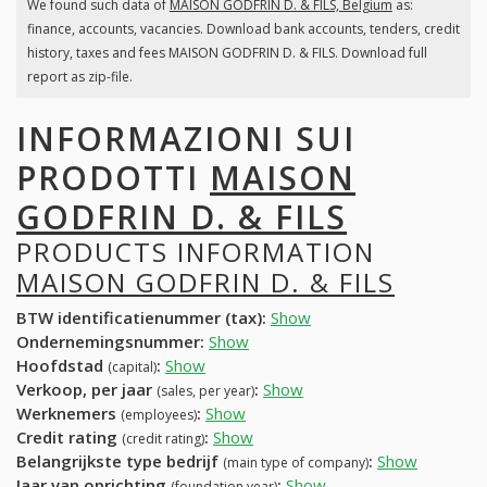
We found such data of
MAISON GODFRIN D. & FILS, Belgium
as:
finance, accounts, vacancies. Download bank accounts, tenders, credit
history, taxes and fees MAISON GODFRIN D. & FILS. Download full
report as zip-file.
INFORMAZIONI SUI
PRODOTTI
MAISON
GODFRIN D. & FILS
PRODUCTS INFORMATION
MAISON GODFRIN D. & FILS
BTW identificatienummer (tax):
Show
Ondernemingsnummer:
Show
Hoofdstad
:
Show
(capital)
Verkoop, per jaar
:
Show
(sales, per year)
Werknemers
:
Show
(employees)
Credit rating
:
Show
(credit rating)
Belangrijkste type bedrijf
:
Show
(main type of company)
Jaar van oprichting
:
Show
(foundation year)