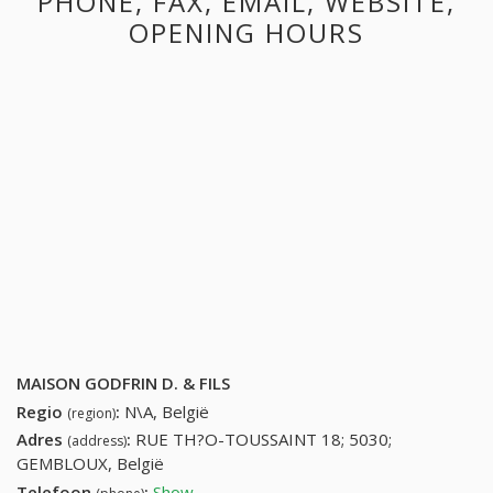
PHONE, FAX, EMAIL, WEBSITE,
OPENING HOURS
MAISON GODFRIN D. & FILS
Regio
:
N\A, België
(region)
Adres
:
RUE TH?O-TOUSSAINT 18; 5030;
(address)
GEMBLOUX, België
Telefoon
:
Show
81613324 (+32-81613324)