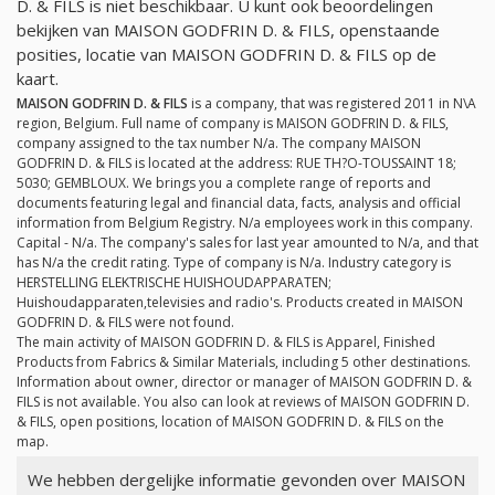
D. & FILS is niet beschikbaar. U kunt ook beoordelingen
bekijken van MAISON GODFRIN D. & FILS, openstaande
posities, locatie van MAISON GODFRIN D. & FILS op de
kaart.
MAISON GODFRIN D. & FILS
is a company, that was registered 2011 in N\A
region, Belgium. Full name of company is MAISON GODFRIN D. & FILS,
company assigned to the tax number
N/a
. The company MAISON
GODFRIN D. & FILS is located at the address: RUE TH?O-TOUSSAINT 18;
5030; GEMBLOUX. We brings you a complete range of reports and
documents featuring legal and financial data, facts, analysis and official
information from Belgium Registry.
N/a
employees work in this company.
Capital -
N/a
. The company's sales for last year amounted to
N/a
, and that
has
N/a
the credit rating. Type of company is
N/a
. Industry category is
HERSTELLING ELEKTRISCHE HUISHOUDAPPARATEN;
Huishoudapparaten,televisies and radio's. Products created in MAISON
GODFRIN D. & FILS were not found.
The main activity of MAISON GODFRIN D. & FILS is Apparel, Finished
Products from Fabrics & Similar Materials, including 5 other destinations.
Information about owner, director or manager of MAISON GODFRIN D. &
FILS is not available. You also can look at reviews of MAISON GODFRIN D.
& FILS, open positions, location of MAISON GODFRIN D. & FILS on the
map.
We hebben dergelijke informatie gevonden over MAISON