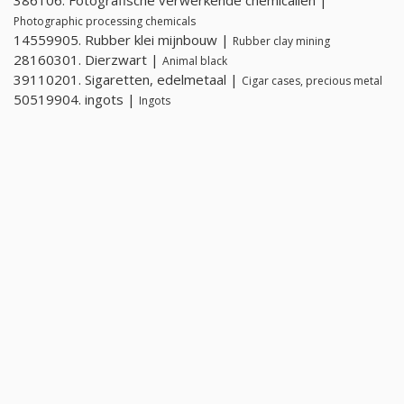
386106. Fotografische verwerkende chemicaliën |
Photographic processing chemicals
14559905. Rubber klei mijnbouw |
Rubber clay mining
28160301. Dierzwart |
Animal black
39110201. Sigaretten, edelmetaal |
Cigar cases, precious metal
50519904. ingots |
Ingots