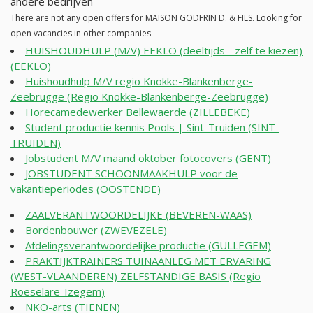
andere bedrijven
There are not any open offers for MAISON GODFRIN D. & FILS. Looking for
open vacancies in other companies
HUISHOUDHULP (M/V) EEKLO (deeltijds - zelf te kiezen)
(EEKLO)
Huishoudhulp M/V regio Knokke-Blankenberge-
Zeebrugge (Regio Knokke-Blankenberge-Zeebrugge)
Horecamedewerker Bellewaerde (ZILLEBEKE)
Student productie kennis Pools | Sint-Truiden (SINT-
TRUIDEN)
Jobstudent M/V maand oktober fotocovers (GENT)
JOBSTUDENT SCHOONMAAKHULP voor de
vakantieperiodes (OOSTENDE)
ZAALVERANTWOORDELIJKE (BEVEREN-WAAS)
Bordenbouwer (ZWEVEZELE)
Afdelingsverantwoordelijke productie (GULLEGEM)
PRAKTIJKTRAINERS TUINAANLEG MET ERVARING
(WEST-VLAANDEREN) ZELFSTANDIGE BASIS (Regio
Roeselare-Izegem)
NKO-arts (TIENEN)