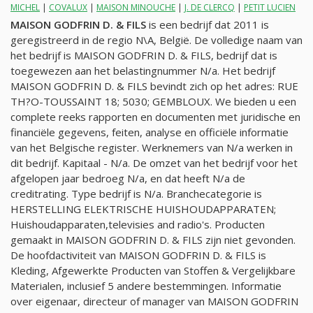
MICHEL
|
COVALUX
|
MAISON MINOUCHE
|
J. DE CLERCQ
|
PETIT LUCIEN
MAISON GODFRIN D. & FILS
is een bedrijf dat 2011 is
geregistreerd in de regio N\A, België. De volledige naam van
het bedrijf is MAISON GODFRIN D. & FILS, bedrijf dat is
toegewezen aan het belastingnummer
N/a
. Het bedrijf
MAISON GODFRIN D. & FILS bevindt zich op het adres: RUE
TH?O-TOUSSAINT 18; 5030; GEMBLOUX. We bieden u een
complete reeks rapporten en documenten met juridische en
financiële gegevens, feiten, analyse en officiële informatie
van het Belgische register. Werknemers van
N/a
werken in
dit bedrijf. Kapitaal -
N/a
. De omzet van het bedrijf voor het
afgelopen jaar bedroeg
N/a
, en dat heeft
N/a
de
creditrating. Type bedrijf is
N/a
. Branchecategorie is
HERSTELLING ELEKTRISCHE HUISHOUDAPPARATEN;
Huishoudapparaten,televisies and radio's. Producten
gemaakt in MAISON GODFRIN D. & FILS zijn niet gevonden.
De hoofdactiviteit van MAISON GODFRIN D. & FILS is
Kleding, Afgewerkte Producten van Stoffen & Vergelijkbare
Materialen, inclusief 5 andere bestemmingen. Informatie
over eigenaar, directeur of manager van MAISON GODFRIN