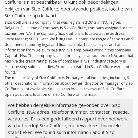
Coiffure is niet beschikbaar. U kunt ook beoordelingen
bekijken van Sizo Coiffure, openstaande posities, locatie van
Sizo Coiffure op de kaart.
Sizo Coiffure
is a company, that was registered 2012 in N\A region,
Belgium. Full name of company is Sizo Coiffure, company assigned to the
tax number
N/a
. The company Sizo Coiffure is located at the address:
Korte Meer 8; 9000; Gent. We brings you a complete range of reports and
documents featuring legal and financial data, facts, analysis and official
information from Belgium Registry.
N/a
employees work in this company.
Capital -
N/a
. The company's sales for last year amounted to
N/a
, and that
has
N/a
the credit rating. Type of company is
N/a
. Industry category is
Hairdressing salons - Ladies. Products created in Sizo Coiffure were not
found.
The main activity of Sizo Coiffure is Primary Metal Industries, including 6
other destinations. Information about owner, director or manager of Sizo
Coiffure is not available. You also can look at reviews of Sizo Coiffure,
open positions, location of Sizo Coiffure on the map.
We hebben dergelijke informatie gevonden over Sizo
Coiffure, N\A: adres, telefoonnummer, contacten, reactie,
vacatures. Er is een gedetailleerd rapport over het werk
van het bedrijf Sizo Coiffure, medewerkers, financiële
statistieken. We found such information about Sizo