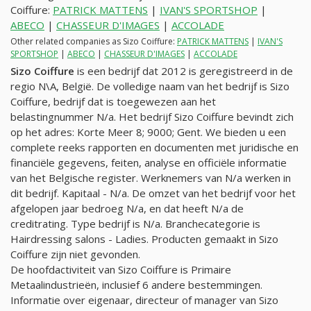
Coiffure:
PATRICK MATTENS
|
IVAN'S SPORTSHOP
|
ABECO
|
CHASSEUR D'IMAGES
|
ACCOLADE
Other related companies as Sizo Coiffure:
PATRICK MATTENS
|
IVAN'S
SPORTSHOP
|
ABECO
|
CHASSEUR D'IMAGES
|
ACCOLADE
Sizo Coiffure
is een bedrijf dat 2012 is geregistreerd in de
regio N\A, België. De volledige naam van het bedrijf is Sizo
Coiffure, bedrijf dat is toegewezen aan het
belastingnummer
N/a
. Het bedrijf Sizo Coiffure bevindt zich
op het adres: Korte Meer 8; 9000; Gent. We bieden u een
complete reeks rapporten en documenten met juridische en
financiële gegevens, feiten, analyse en officiële informatie
van het Belgische register. Werknemers van
N/a
werken in
dit bedrijf. Kapitaal -
N/a
. De omzet van het bedrijf voor het
afgelopen jaar bedroeg
N/a
, en dat heeft
N/a
de
creditrating. Type bedrijf is
N/a
. Branchecategorie is
Hairdressing salons - Ladies. Producten gemaakt in Sizo
Coiffure zijn niet gevonden.
De hoofdactiviteit van Sizo Coiffure is Primaire
Metaalindustrieën, inclusief 6 andere bestemmingen.
Informatie over eigenaar, directeur of manager van Sizo