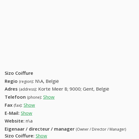
Sizo Coiffure
Regio
:
N\A, België
(region)
Adres
:
Korte Meer 8; 9000; Gent, België
(address)
Telefoon
:
Show
09 233 61 79 (+32-09 233 61 79)
(phone)
Fax
:
Show
+32 (71) 626-43-42
(fax)
E-Mail:
Show
Website:
n\a
Eigenaar / directeur / manager
(Owner / Director / Manager)
Sizo Coiffure
:
Show