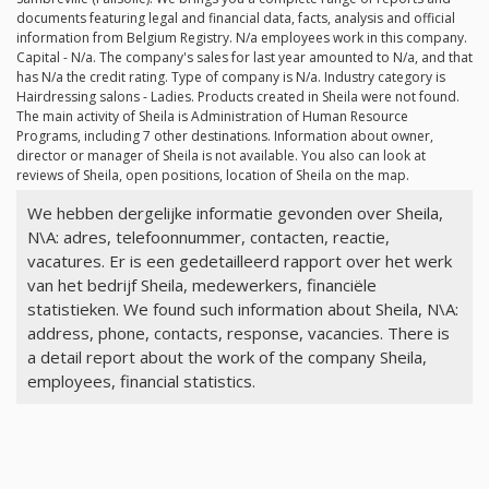
documents featuring legal and financial data, facts, analysis and official
information from Belgium Registry.
N/a
employees work in this company.
Capital -
N/a
. The company's sales for last year amounted to
N/a
, and that
has
N/a
the credit rating. Type of company is
N/a
. Industry category is
Hairdressing salons - Ladies. Products created in Sheila were not found.
The main activity of Sheila is Administration of Human Resource
Programs, including 7 other destinations. Information about owner,
director or manager of Sheila is not available. You also can look at
reviews of Sheila, open positions, location of Sheila on the map.
We hebben dergelijke informatie gevonden over Sheila,
N\A: adres, telefoonnummer, contacten, reactie,
vacatures. Er is een gedetailleerd rapport over het werk
van het bedrijf Sheila, medewerkers, financiële
statistieken. We found such information about Sheila, N\A:
address, phone, contacts, response, vacancies. There is
a detail report about the work of the company Sheila,
employees, financial statistics.