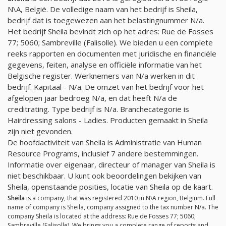
N\A, België. De volledige naam van het bedrijf is Sheila,
bedrijf dat is toegewezen aan het belastingnummer
N/a
.
Het bedrijf Sheila bevindt zich op het adres: Rue de Fosses
77; 5060; Sambreville (Falisolle). We bieden u een complete
reeks rapporten en documenten met juridische en financiële
gegevens, feiten, analyse en officiële informatie van het
Belgische register. Werknemers van
N/a
werken in dit
bedrijf. Kapitaal -
N/a
. De omzet van het bedrijf voor het
afgelopen jaar bedroeg
N/a
, en dat heeft
N/a
de
creditrating. Type bedrijf is
N/a
. Branchecategorie is
Hairdressing salons - Ladies. Producten gemaakt in Sheila
zijn niet gevonden.
De hoofdactiviteit van Sheila is Administratie van Human
Resource Programs, inclusief 7 andere bestemmingen.
Informatie over eigenaar, directeur of manager van Sheila is
niet beschikbaar. U kunt ook beoordelingen bekijken van
Sheila, openstaande posities, locatie van Sheila op de kaart.
Sheila
is a company, that was registered 2010 in N\A region, Belgium. Full
name of company is Sheila, company assigned to the tax number
N/a
. The
company Sheila is located at the address: Rue de Fosses 77; 5060;
Sambreville (Falisolle). We brings you a complete range of reports and