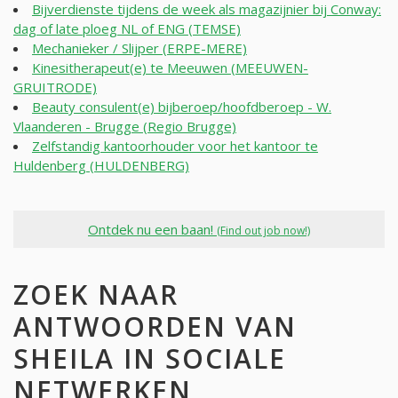
Bijverdienste tijdens de week als magazijnier bij Conway:
dag of late ploeg NL of ENG (TEMSE)
Mechanieker / Slijper (ERPE-MERE)
Kinesitherapeut(e) te Meeuwen (MEEUWEN-
GRUITRODE)
Beauty consulent(e) bijberoep/hoofdberoep - W.
Vlaanderen - Brugge (Regio Brugge)
Zelfstandig kantoorhouder voor het kantoor te
Huldenberg (HULDENBERG)
Ontdek nu een baan!
(Find out job now!)
ZOEK NAAR
ANTWOORDEN VAN
SHEILA IN SOCIALE
NETWERKEN