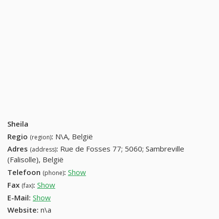
Sheila
Regio
:
N\A, België
(region)
Adres
:
Rue de Fosses 77; 5060; Sambreville
(address)
(Falisolle), België
Telefoon
:
Show
071 77 39 33 (+32-071 77 39 33)
(phone)
Fax
:
Show
+32 (10) 199-64-29
(fax)
E-Mail:
Show
Website:
n\a