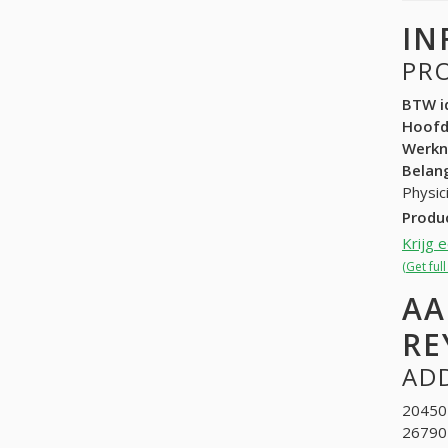
IN
PR
BTW id
Hoof
Werk
Belang
Physic
Produ
Krijg 
(Get ful
AA
RE
ADD
204501
267907