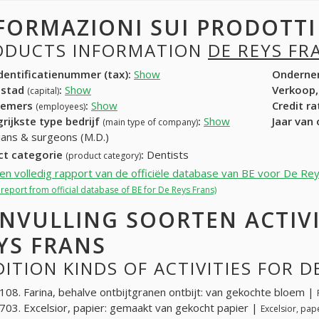
FORMAZIONI SUI PRODOTT
ODUCTS INFORMATION
DE REYS FR
entificatienummer (tax):
Show
Onderne
dstad
:
Show
Verkoop,
(capital)
nemers
:
Show
Credit r
(employees)
rijkste type bedrijf
:
Show
Jaar van
(main type of company)
ians & surgeons (M.D.)
ct categorie
:
Dentists
(product category)
een volledig rapport van de officiële database van BE voor De Re
l report from official database of BE for De Reys Frans)
NVULLING SOORTEN ACTIVI
YS FRANS
ITION KINDS OF ACTIVITIES FOR D
08. Farina, behalve ontbijtgranen ontbijt: van gekochte bloem |
03. Excelsior, papier: gemaakt van gekocht papier |
Excelsior, pa