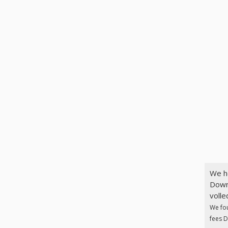
We h
Down
volle
We fo
fees D