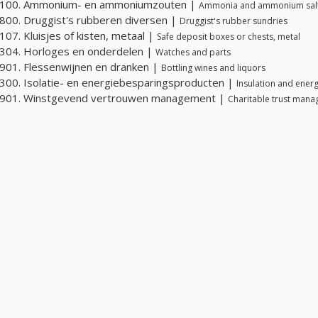
100. Ammonium- en ammoniumzouten |
Ammonia and ammonium sal
00. Druggist's rubberen diversen |
Druggist's rubber sundries
07. Kluisjes of kisten, metaal |
Safe deposit boxes or chests, metal
304. Horloges en onderdelen |
Watches and parts
01. Flessenwijnen en dranken |
Bottling wines and liquors
00. Isolatie- en energiebesparingsproducten |
Insulation and ener
901. Winstgevend vertrouwen management |
Charitable trust man