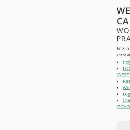
WE
CA
WO
PR
Er zij
There a
Pol
LO
(DEST
Rea
Wer
Log
Cha
(SCHO