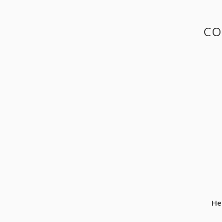
CO
He