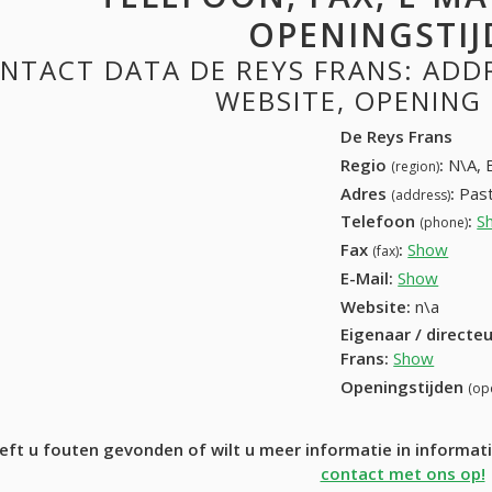
OPENINGSTIJ
NTACT DATA DE REYS FRANS: ADDRE
WEBSITE, OPENING
De Reys Frans
Regio
:
N\A, 
(region)
Adres
:
Past
(address)
Telefoon
:
S
(phone)
Fax
:
Show
+32 (
(fax)
E-Mail:
Show
Website:
n\a
Eigenaar / directe
Frans
:
Show
Openingstijden
(op
eft u fouten gevonden of wilt u meer informatie in informa
contact met ons op!