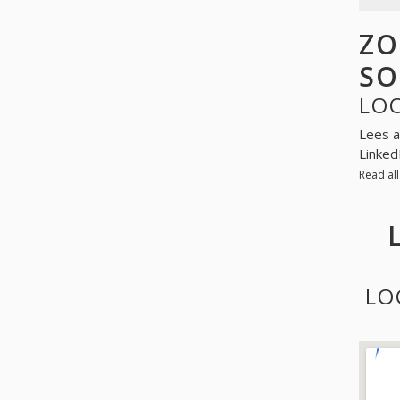
ZO
SO
LOO
Lees a
Linked
Read al
LO