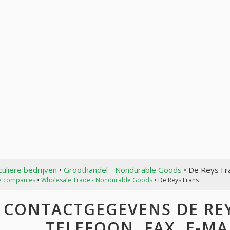
culiere bedrijven
•
Groothandel - Nondurable Goods
• De Reys Fr
te companies
•
Wholesale Trade - Nondurable Goods
• De Reys Frans
CONTACTGEGEVENS DE REY
TELEFOON, FAX, E-MAI