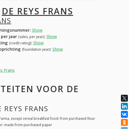
I
DE REYS FRANS
ANS
mingsnummer:
Show
 per jaar
:
Show
(sales, per year)
ating
:
Show
(credit rating)
 oprichting
:
Show
(foundation year)
ys Frans
TEITEN VOOR DE
E REYS FRANS
Farina, except cereal breakfast food: from purchased flour
per: made from purchased paper