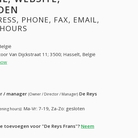
DEN
SS, PHONE, FAX, EMAIL,
 HOURS
België
oor Van Dijckstraat 11; 3500; Hasselt, België
how
011 27 38 38; 0475 73 76 39 (+32-011 27 38
38; 0475 73 76 39)
83) 664-59-66
ur / manager
De Reys
(Owner / Director / Manager)
:
Ma-Vr: 7-19, Za-Zo: gesloten
ening hours)
tie toevoegen voor "De Reys Frans"?
Neem