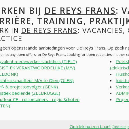
RKEN BIJ
DE REYS FRANS
: 
RRIÈRE, TRAINING, PRAKTIJ
RK IN
DE REYS FRANS
: VACANCIES,
ACTICE
n geen openstaande aanbiedingen voor De Reys Frans. Op zoek n
re not any open offers for De Reys Frans. Looking for open vacancies in other
yvalent medewerker slachthuis (TIELT)
Poetsh
GISTIEK VERANTWOORDELIJKE (M/V)
(elektris
ELDONK)
Huisho
chtruckchauffeur M/V te Olen (OLEN)
Jobst
f- & projectopvolger (GENK)
Verko
istiek bediende (ZEEBRUGGE)
ADMIN
uffeur CE - rolcontainers - regio Schoten
Proje
TEN)
Ontdek nu een baan!
(Find out j