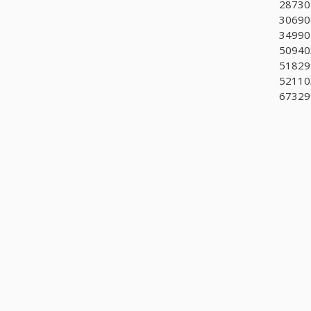
28730
306908
349901
50940
518299
521103
67329