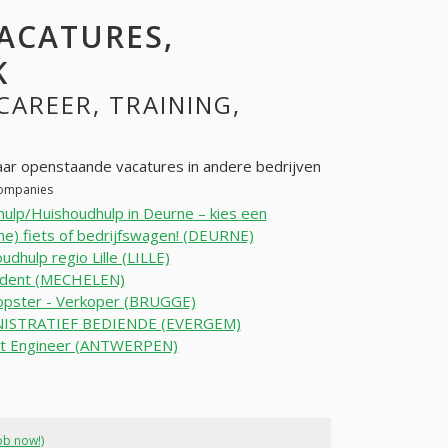
VACATURES,
K
 CAREER, TRAINING,
aar openstaande vacatures in andere bedrijven
 companies
ulp/Huishoudhulp in Deurne – kies een
che) fiets of bedrijfswagen! (DEURNE)
udhulp regio Lille (LILLE)
udent (MECHELEN)
opster - Verkoper (BRUGGE)
ISTRATIEF BEDIENDE (EVERGEM)
ct Engineer (ANTWERPEN)
ob now!)