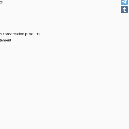
ts
gy conservation products
agement