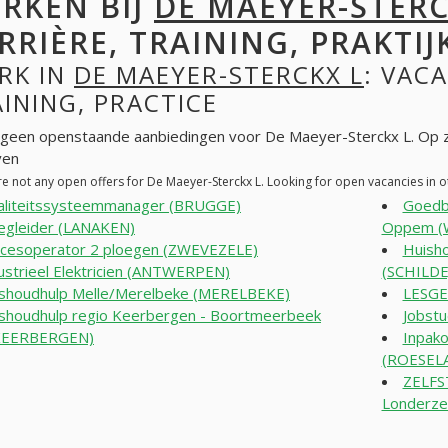
RKEN BIJ
DE MAEYER-STERC
RRIÈRE, TRAINING, PRAKTIJ
RK IN
DE MAEYER-STERCKX L
: VACA
INING, PRACTICE
n geen openstaande aanbiedingen voor De Maeyer-Sterckx L. Op 
ven
re not any open offers for De Maeyer-Sterckx L. Looking for open vacancies in
liteitssysteemmanager (BRUGGE)
Goedb
egleider (LANAKEN)
Oppem (
cesoperator 2 ploegen (ZWEVEZELE)
Huisho
ustrieel Elektricien (ANTWERPEN)
(SCHILDE
shoudhulp Melle/Merelbeke (MERELBEKE)
LESG
shoudhulp regio Keerbergen - Boortmeerbeek
Jobst
KEERBERGEN)
Inpako
(ROESEL
ZELFS
Londerze