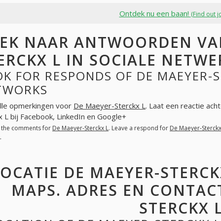
Ontdek nu een baan!
(Find out j
EK NAAR ANTWOORDEN VA
ERCKX L IN SOCIALE NETW
K FOR RESPONDS OF DE MAEYER-ST
TWORKS
lle opmerkingen voor
De Maeyer-Sterckx L
. Laat een reactie ach
x L bij Facebook, LinkedIn en Google+
l the comments for
De Maeyer-Sterckx L
. Leave a respond for
De Maeyer-Sterckx
+
LOCATIE DE MAEYER-STERCK
MAPS. ADRES EN CONTAC
STERCKX 