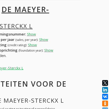
I
DE MAEYER-
STERCKX L
mingsnummer:
Show
 per jaar
:
Show
(sales, per year)
ating
:
Show
(credit rating)
 oprichting
:
Show
(foundation year)
den.
eyer-Sterckx L
TEITEN VOOR DE
DE MAEYER-STERCKX L
al coating or treating of narrow fabrics