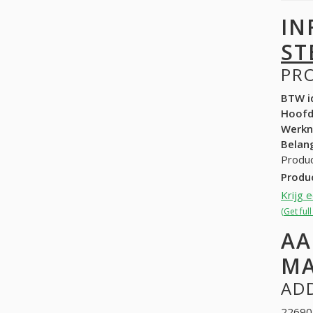
IN
ST
PR
BTW id
Hoof
Werk
Belang
Produc
Produ
Krijg 
(Get ful
AA
MA
ADD
226902