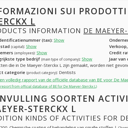
FORMAZIONI SUI PRODOTT
ERCKX L
ODUCTS INFORMATION
DE MAEYER-
entificatienummer (tax):
Show
Onderne
dstad
:
Show
Verkoop,
(capital)
nemers
:
Show
Credit r
(employees)
rijkste type bedrijf
:
Show
Jaar van
(main type of company)
ten die in De Maeyer-Sterckx L zijn gemaakt, worden niet gevon
ct categorie
:
Dentists
(product category)
een volledig rapport van de officiële database van BE voor De Ma
l report from official database of BE for De Maeyer-Sterckx L)
NVULLING SOORTEN ACTIVI
EYER-STERCKX L
ITION KINDS OF ACTIVITIES FOR 
00. Chemische coating of behandeling van smalle stoffen |
Chemic