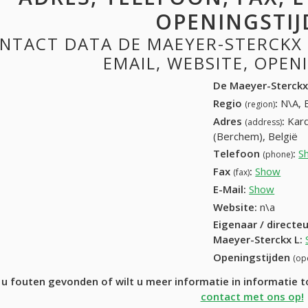
OPENINGSTIJ
NTACT DATA DE MAEYER-STERCKX L
EMAIL, WEBSITE, OPE
De Maeyer-Sterckx
Regio
:
N\A, 
(region)
Adres
:
Kard
(address)
(Berchem), België
Telefoon
:
S
(phone)
Fax
:
Show
+32 (
(fax)
E-Mail:
Show
Website:
n\a
Eigenaar / directe
Maeyer-Sterckx L
:
Openingstijden
(op
 u fouten gevonden of wilt u meer informatie in informatie
contact met ons op!