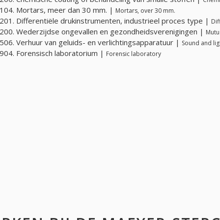
104. Mortars, meer dan 30 mm. |
Mortars, over 30 mm.
01. Differentiële drukinstrumenten, industrieel proces type |
Dif
00. Wederzijdse ongevallen en gezondheidsverenigingen |
Mutua
06. Verhuur van geluids- en verlichtingsapparatuur |
Sound and lig
04. Forensisch laboratorium |
Forensic laboratory