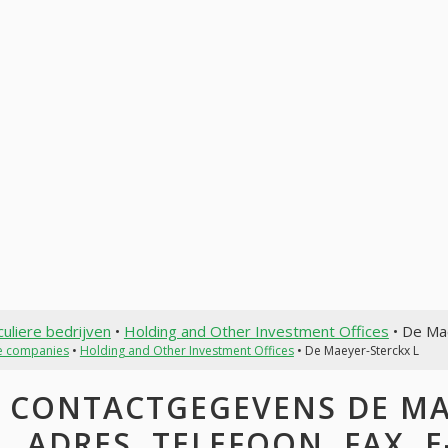
culiere bedrijven
•
Holding and Other Investment Offices
• De Ma
te companies
•
Holding and Other Investment Offices
• De Maeyer-Sterckx L
CONTACTGEGEVENS DE MAE
ADRES, TELEFOON, FAX, E