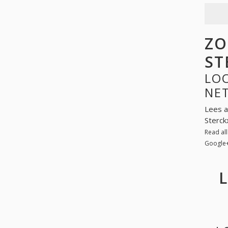
ZO
ST
LOO
NE
Lees a
Sterck
Read al
Google