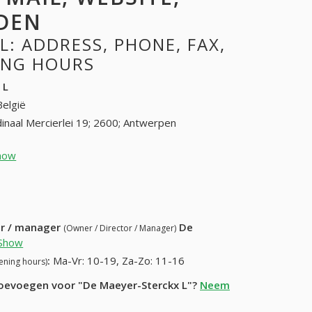
DEN
: ADDRESS, PHONE, FAX,
NING HOURS
 L
België
inaal Mercierlei 19; 2600; Antwerpen
how
03 230 11 07 (+32-03 230 11 07)
13) 779-82-87
ur / manager
De
(Owner / Director / Manager)
Show
:
Ma-Vr: 10-19, Za-Zo: 11-16
ening hours)
 toevoegen voor "De Maeyer-Sterckx L"?
Neem