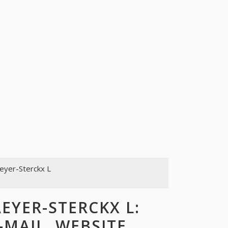
eyer-Sterckx L
YER-STERCKX L:
-MAIL, WEBSITE,