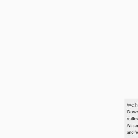
We h
Down
volle
We fo
and fe