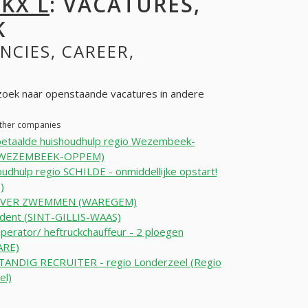
KX L
: VACATURES,
K
NCIES, CAREER,
zoek naar openstaande vacatures in andere
 other companies
etaalde huishoudhulp regio Wezembeek-
WEZEMBEEK-OPPEM)
udhulp regio SCHILDE - onmiddellijke opstart!
)
EVER ZWEMMEN (WAREGEM)
udent (SINT-GILLIS-WAAS)
perator/ heftruckchauffeur - 2 ploegen
ARE)
TANDIG RECRUITER - regio Londerzeel (Regio
el)