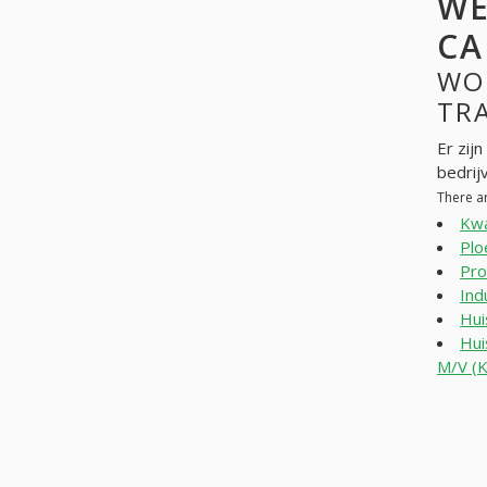
WE
CA
WO
TRA
Er zij
bedrij
There a
Kwa
Plo
Pro
Ind
Hui
Hui
M/V (