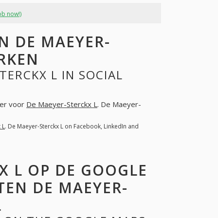
ob now!)
N DE MAEYER-
ERKEN
ERCKX L IN SOCIAL
ter voor
De Maeyer-Sterckx L
. De Maeyer-
 L
. De Maeyer-Sterckx L on Facebook, LinkedIn and
X L OP DE GOOGLE
TEN DE MAEYER-
L