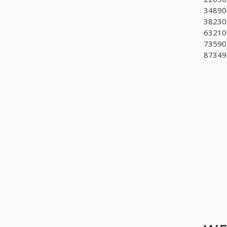
34890
382302
632102
735905
873499