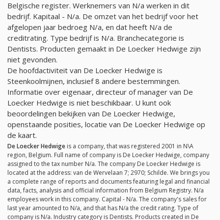
Belgische register. Werknemers van
N/a
werken in dit
bedrijf. Kapitaal -
N/a
. De omzet van het bedrijf voor het
afgelopen jaar bedroeg
N/a
, en dat heeft
N/a
de
creditrating. Type bedrijf is
N/a
. Branchecategorie is
Dentists. Producten gemaakt in De Loecker Hedwige zijn
niet gevonden.
De hoofdactiviteit van De Loecker Hedwige is
Steenkoolmijnen, inclusief 8 andere bestemmingen.
Informatie over eigenaar, directeur of manager van De
Loecker Hedwige is niet beschikbaar. U kunt ook
beoordelingen bekijken van De Loecker Hedwige,
openstaande posities, locatie van De Loecker Hedwige op
de kaart.
De Loecker Hedwige
is a company, that was registered 2001 in N\A
region, Belgium. Full name of company is De Loecker Hedwige, company
assigned to the tax number
N/a
. The company De Loecker Hedwige is
located at the address: van de Wervelaan 7; 2970; Schilde. We brings you
a complete range of reports and documents featuring legal and financial
data, facts, analysis and official information from Belgium Registry.
N/a
employees work in this company. Capital -
N/a
. The company's sales for
last year amounted to
N/a
, and that has
N/a
the credit rating. Type of
company is
N/a
. Industry category is Dentists. Products created in De