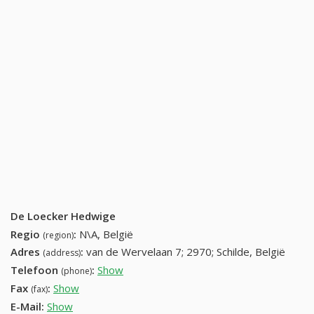
De Loecker Hedwige
Regio
:
N\A, België
(region)
Adres
:
van de Wervelaan 7; 2970; Schilde, België
(address)
Telefoon
:
Show
03 384 23 00 (+32-03 384 23 00)
(phone)
Fax
:
Show
+32 (12) 191-81-38
(fax)
E-Mail:
Show