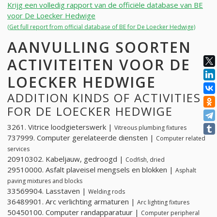
Krijg een volledig rapport van de officiële database van BE
voor De Loecker Hedwige
(Get full report from official database of BE for De Loecker Hedwige)
AANVULLING SOORTEN
ACTIVITEITEN VOOR DE
LOECKER HEDWIGE
ADDITION KINDS OF ACTIVITIES
FOR DE LOECKER HEDWIGE
3261. Vitrice loodgieterswerk |
Vitreous plumbing fixtures
737999. Computer gerelateerde diensten |
Computer related
services
20910302. Kabeljauw, gedroogd |
Codfish, dried
29510000. Asfalt plaveisel mengsels en blokken |
Asphalt
paving mixtures and blocks
33569904. Lasstaven |
Welding rods
36489901. Arc verlichting armaturen |
Arc lighting fixtures
50450100. Computer randapparatuur |
Computer peripheral