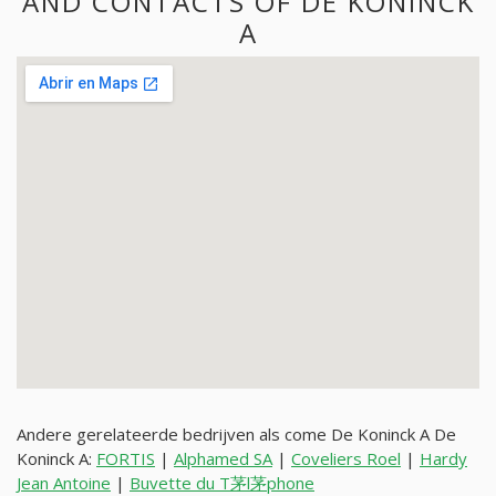
AND CONTACTS OF DE KONINCK
A
Andere gerelateerde bedrijven als come De Koninck A De
Koninck A:
FORTIS
|
Alphamed SA
|
Coveliers Roel
|
Hardy
Jean Antoine
|
Buvette du T茅l茅phone