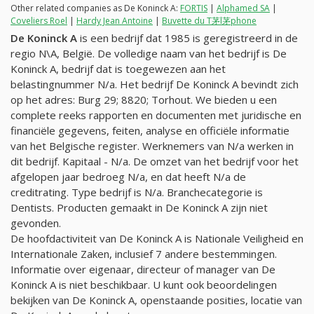
Other related companies as De Koninck A:
FORTIS
|
Alphamed SA
|
Coveliers Roel
|
Hardy Jean Antoine
|
Buvette du T茅l茅phone
De Koninck A
is een bedrijf dat 1985 is geregistreerd in de
regio N\A, België. De volledige naam van het bedrijf is De
Koninck A, bedrijf dat is toegewezen aan het
belastingnummer
N/a
. Het bedrijf De Koninck A bevindt zich
op het adres: Burg 29; 8820; Torhout. We bieden u een
complete reeks rapporten en documenten met juridische en
financiële gegevens, feiten, analyse en officiële informatie
van het Belgische register. Werknemers van
N/a
werken in
dit bedrijf. Kapitaal -
N/a
. De omzet van het bedrijf voor het
afgelopen jaar bedroeg
N/a
, en dat heeft
N/a
de
creditrating. Type bedrijf is
N/a
. Branchecategorie is
Dentists. Producten gemaakt in De Koninck A zijn niet
gevonden.
De hoofdactiviteit van De Koninck A is Nationale Veiligheid en
Internationale Zaken, inclusief 7 andere bestemmingen.
Informatie over eigenaar, directeur of manager van De
Koninck A is niet beschikbaar. U kunt ook beoordelingen
bekijken van De Koninck A, openstaande posities, locatie van