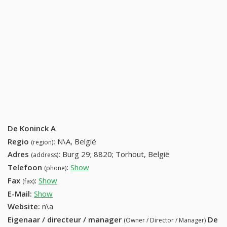
De Koninck A
Regio
:
N\A, België
(region)
Adres
:
Burg 29; 8820; Torhout, België
(address)
Telefoon
:
Show
050 21 29 09 (+32-050 21 29 09)
(phone)
Fax
:
Show
+32 (58) 908-92-74
(fax)
E-Mail:
Show
Website:
n\a
Eigenaar / directeur / manager
De
(Owner / Director / Manager)