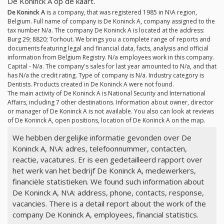
De Koninck A op de kaart.
De Koninck A
is a company, that was registered 1985 in N\A region,
Belgium. Full name of company is De Koninck A, company assigned to the
tax number
N/a
. The company De Koninck A is located at the address:
Burg 29; 8820; Torhout. We brings you a complete range of reports and
documents featuring legal and financial data, facts, analysis and official
information from Belgium Registry.
N/a
employees work in this company.
Capital -
N/a
. The company's sales for last year amounted to
N/a
, and that
has
N/a
the credit rating. Type of company is
N/a
. Industry category is
Dentists. Products created in De Koninck A were not found.
The main activity of De Koninck A is National Security and International
Affairs, including 7 other destinations. Information about owner, director
or manager of De Koninck A is not available. You also can look at reviews
of De Koninck A, open positions, location of De Koninck A on the map.
We hebben dergelijke informatie gevonden over De
Koninck A, N\A: adres, telefoonnummer, contacten,
reactie, vacatures. Er is een gedetailleerd rapport over
het werk van het bedrijf De Koninck A, medewerkers,
financiële statistieken. We found such information about
De Koninck A, N\A: address, phone, contacts, response,
vacancies. There is a detail report about the work of the
company De Koninck A, employees, financial statistics.