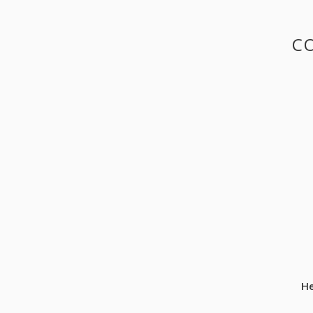
CO
He