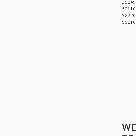
352499
52110
922201
962102
WE