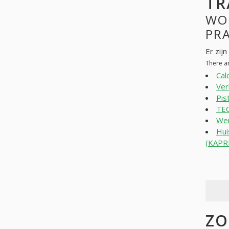
TR
WO
PR
Er zij
There a
Cal
Ve
Pis
TE
Wer
Hui
(KAPR
ZO