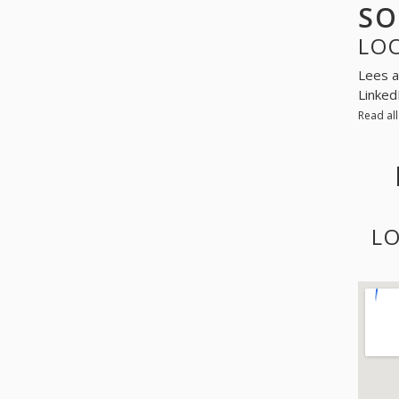
SO
LO
Lees a
Linked
Read al
LO