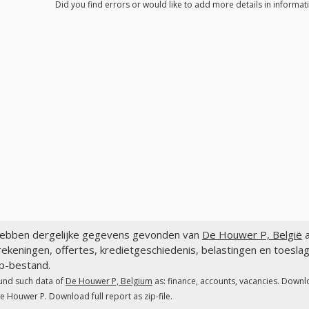
Did you find errors or would like to add more details in informa
ebben dergelijke gegevens gevonden van
De Houwer P, België
a
ekeningen, offertes, kredietgeschiedenis, belastingen en toesl
ip-bestand.
und such data of
De Houwer P, Belgium
as: finance, accounts, vacancies. Downl
e Houwer P. Download full report as zip-file.