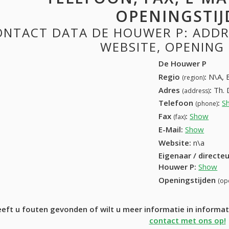
OPENINGSTIJ
NTACT DATA DE HOUWER P: ADDRE
WEBSITE, OPENING
De Houwer P
Regio
:
N\A, 
(region)
Adres
:
Th. 
(address)
Telefoon
:
S
(phone)
Fax
:
Show
+32 (
(fax)
E-Mail:
Show
Website:
n\a
Eigenaar / directe
Houwer P
:
Show
Openingstijden
(op
eft u fouten gevonden of wilt u meer informatie in inform
contact met ons op!