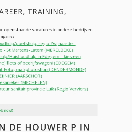
CAREER, TRAINING,
r openstaande vacatures in andere bedrijven
companies
udhulp/poetshulp, regio Zwijnaarde -
e - St.Martens-Latem (MERELBEKE)
ulp/Huishoudhulp in Edegem – kies een
che) fiets of bedrijfswagen! (EDEGEM)
nt Fotograaf/photoshop (DENDERMONDE)
IJNIER (AARSCHOT)
ekanieker (MECHELEN)
ateur sanitair provincie Luik (Regio Verviers)
ob now!)
 DE HOUWER P IN