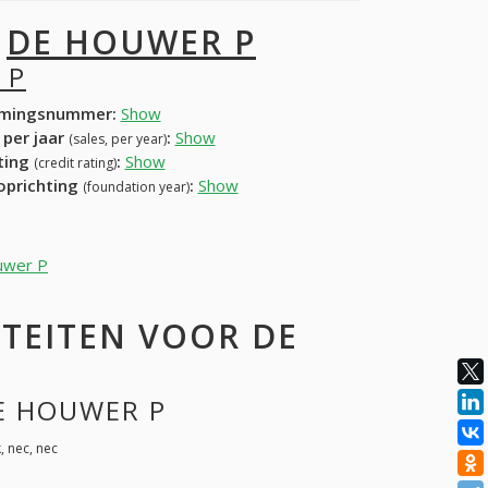
I
DE HOUWER P
 P
mingsnummer:
Show
 per jaar
:
Show
(sales, per year)
ating
:
Show
(credit rating)
 oprichting
:
Show
(foundation year)
ouwer P
TEITEN VOOR DE
DE HOUWER P
, nec, nec