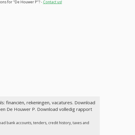
tions for "De Houwer P"? -
Contact us!
ls: financiën, rekeningen, vacatures. Download
agen De Houwer P. Download volledig rapport
oad bank accounts, tenders, credit history, taxes and