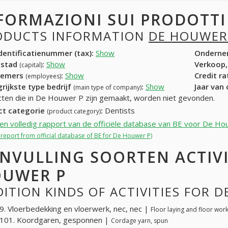
FORMAZIONI SUI PRODOTT
ODUCTS INFORMATION
DE HOUWER
entificatienummer (tax):
Show
Onderne
dstad
:
Show
Verkoop,
(capital)
nemers
:
Show
Credit r
(employees)
rijkste type bedrijf
:
Show
Jaar van
(main type of company)
ten die in De Houwer P zijn gemaakt, worden niet gevonden.
ct categorie
:
Dentists
(product category)
een volledig rapport van de officiële database van BE voor De H
l report from official database of BE for De Houwer P)
NVULLING SOORTEN ACTIVI
UWER P
ITION KINDS OF ACTIVITIES FOR 
. Vloerbedekking en vloerwerk, nec, nec |
Floor laying and floor work
101. Koordgaren, gesponnen |
Cordage yarn, spun