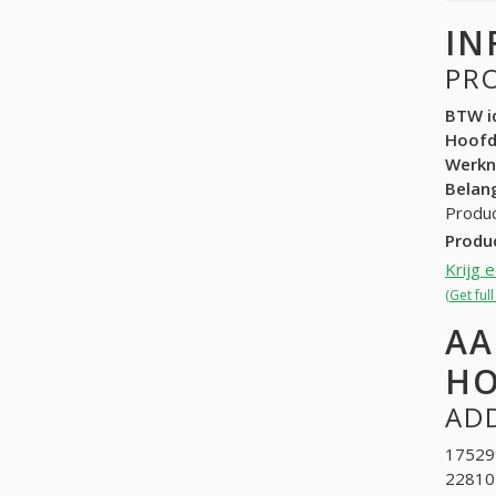
IN
PR
BTW id
Hoof
Werk
Belang
Produc
Produ
Krijg 
(Get ful
AA
HO
ADD
175299
22810