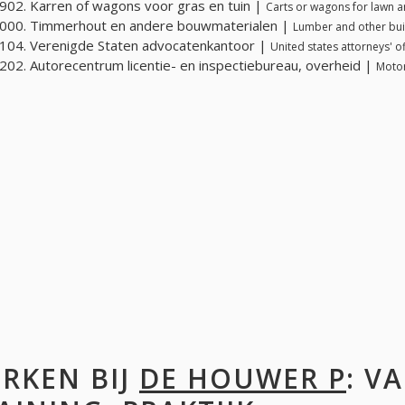
02. Karren of wagons voor gras en tuin |
Carts or wagons for lawn 
000. Timmerhout en andere bouwmaterialen |
Lumber and other bui
04. Verenigde Staten advocatenkantoor |
United states attorneys' of
02. Autorecentrum licentie- en inspectiebureau, overheid |
Motor
RKEN BIJ
DE HOUWER P
: V