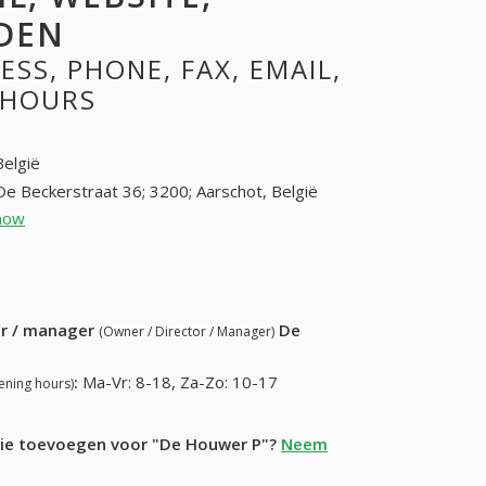
DEN
SS, PHONE, FAX, EMAIL,
 HOURS
België
De Beckerstraat 36; 3200; Aarschot, België
how
016 56 08 55 (+32-016 56 08 55)
83) 374-50-55
ur / manager
De
(Owner / Director / Manager)
:
Ma-Vr: 8-18, Za-Zo: 10-17
ening hours)
atie toevoegen voor "De Houwer P"?
Neem