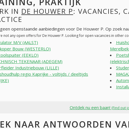
AINING, PRAKTIJK
RK IN
DE HOUWER P
: VACANCIES, 
ACTICE
n geen openstaande aanbiedingen voor De Houwer P. Op zoek naa
re not any open offers for De Houwer P. Looking for open vacancies in other 
culator M/V (AALST)
Huisho
rkoper Bouw (WESTERLO)
Merelbek
toolspuiter (EEKLO)
Poetsh
CHNISCH TEKENAAR (ADEGEM)
(elektris
fleider Industriebouw (LILLE)
Stude
shoudhulp regio Kaprijke - voltijds / deeltijds
MAGAZ
IJKE)
Autom
Install
Ontdek nu een baan!
(Find out j
EK NAAR ANTWOORDEN VAN