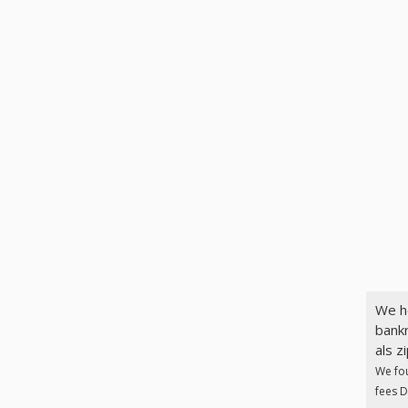
We h
bankr
als z
We fo
fees D