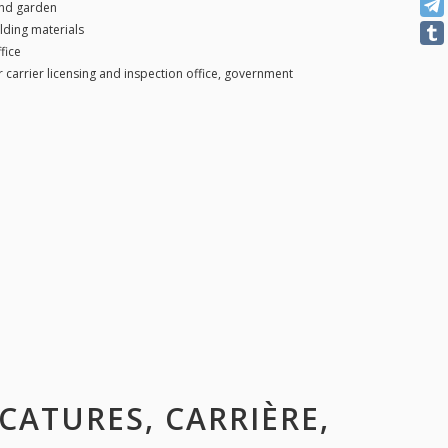
and garden
lding materials
fice
 carrier licensing and inspection office, government
ACATURES, CARRIÈRE,