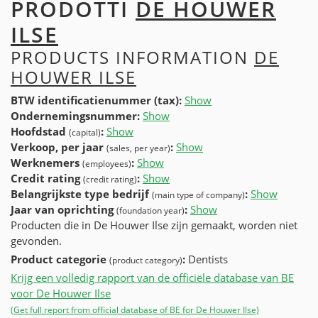
PRODOTTI
DE HOUWER
ILSE
PRODUCTS INFORMATION
DE
HOUWER ILSE
BTW identificatienummer (tax):
Show
Ondernemingsnummer:
Show
Hoofdstad
:
Show
(capital)
Verkoop, per jaar
:
Show
(sales, per year)
Werknemers
:
Show
(employees)
Credit rating
:
Show
(credit rating)
Belangrijkste type bedrijf
:
Show
(main type of company)
Jaar van oprichting
:
Show
(foundation year)
Producten die in De Houwer Ilse zijn gemaakt, worden niet
gevonden.
Product categorie
:
Dentists
(product category)
Krijg een volledig rapport van de officiële database van BE
voor De Houwer Ilse
(Get full report from official database of BE for De Houwer Ilse)