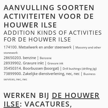
AANVULLING SOORTEN
ACTIVITEITEN VOOR DE
HOUWER ILSE
ADDITION KINDS OF ACTIVITIES
FOR DE HOUWER ILSE
174100. Metselwerk en ander steenwerk |
Masonry and other
stonework
28650203. benzine |
Benzene
28939902. Gravure inkt |
Gravure ink
35450314. Boorbussen (boorgat) |
Drill bushings (drilling jig)
73899900. Zakelijke dienstverlening, nec, nec |
Business
services, nec, nec
WERKEN BIJ
DE HOUWER
ILSE
: VACATURES,