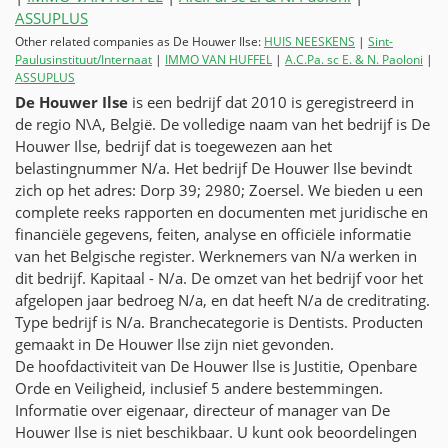
ASSUPLUS
Other related companies as De Houwer Ilse:
HUIS NEESKENS
|
Sint-
Paulusinstituut/Internaat
|
IMMO VAN HUFFEL
|
A.C.Pa. sc E. & N. Paoloni
|
ASSUPLUS
De Houwer Ilse
is een bedrijf dat 2010 is geregistreerd in
de regio N\A, België. De volledige naam van het bedrijf is De
Houwer Ilse, bedrijf dat is toegewezen aan het
belastingnummer
N/a
. Het bedrijf De Houwer Ilse bevindt
zich op het adres: Dorp 39; 2980; Zoersel. We bieden u een
complete reeks rapporten en documenten met juridische en
financiële gegevens, feiten, analyse en officiële informatie
van het Belgische register. Werknemers van
N/a
werken in
dit bedrijf. Kapitaal -
N/a
. De omzet van het bedrijf voor het
afgelopen jaar bedroeg
N/a
, en dat heeft
N/a
de creditrating.
Type bedrijf is
N/a
. Branchecategorie is Dentists. Producten
gemaakt in De Houwer Ilse zijn niet gevonden.
De hoofdactiviteit van De Houwer Ilse is Justitie, Openbare
Orde en Veiligheid, inclusief 5 andere bestemmingen.
Informatie over eigenaar, directeur of manager van De
Houwer Ilse is niet beschikbaar. U kunt ook beoordelingen