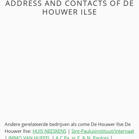
ADDRESS AND CONTACTS OF DE
HOUWER ILSE
Andere gerelateerde bedrijven als come De Houwer Ilse De
Houwer Ilse:
HUIS NEESKENS
|
Sint-Paulusinstituut/Internaat
|
IMMO VAN HUFFEL
|
A.C.Pa. sc E. & N. Paoloni
|