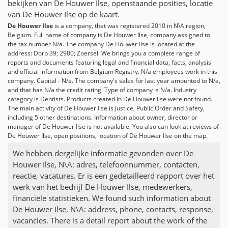
bekijken van De Houwer Ilse, openstaande posities, locatie
van De Houwer Ilse op de kaart.
De Houwer Ilse
is a company, that was registered 2010 in N\A region,
Belgium. Full name of company is De Houwer Ilse, company assigned to
the tax number
N/a
. The company De Houwer Ilse is located at the
address: Dorp 39; 2980; Zoersel. We brings you a complete range of
reports and documents featuring legal and financial data, facts, analysis
and official information from Belgium Registry.
N/a
employees work in this
company. Capital -
N/a
. The company's sales for last year amounted to
N/a
,
and that has
N/a
the credit rating. Type of company is
N/a
. Industry
category is Dentists. Products created in De Houwer Ilse were not found.
The main activity of De Houwer Ilse is Justice, Public Order and Safety,
including 5 other destinations. Information about owner, director or
manager of De Houwer Ilse is not available. You also can look at reviews of
De Houwer Ilse, open positions, location of De Houwer Ilse on the map.
We hebben dergelijke informatie gevonden over De
Houwer Ilse, N\A: adres, telefoonnummer, contacten,
reactie, vacatures. Er is een gedetailleerd rapport over het
werk van het bedrijf De Houwer Ilse, medewerkers,
financiële statistieken. We found such information about
De Houwer Ilse, N\A: address, phone, contacts, response,
vacancies. There is a detail report about the work of the