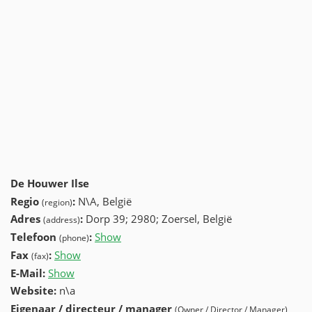
De Houwer Ilse
Regio
:
N\A, België
(region)
Adres
:
Dorp 39; 2980; Zoersel, België
(address)
Telefoon
:
Show
03 309 38 23 (+32-03 309 38 23)
(phone)
Fax
:
Show
+32 (55) 580-60-27
(fax)
E-Mail:
Show
Website:
n\a
Eigenaar / directeur / manager
(Owner / Director / Manager)