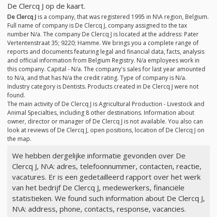
De Clercq J op de kaart.
De Clercq J
is a company, that was registered 1995 in N\A region, Belgium.
Full name of company is De Clercq J, company assigned to the tax
number
N/a
. The company De Clercq J is located at the address: Pater
Vertentenstraat 35; 9220; Hamme. We brings you a complete range of
reports and documents featuring legal and financial data, facts, analysis
and official information from Belgium Registry.
N/a
employees work in
this company. Capital -
N/a
. The company's sales for last year amounted
to
N/a
, and that has
N/a
the credit rating. Type of company is
N/a
.
Industry category is Dentists. Products created in De Clercq J were not
found.
The main activity of De Clercq J is Agricultural Production - Livestock and
Animal Specialties, including 8 other destinations. Information about
owner, director or manager of De Clercq J is not available. You also can
look at reviews of De Clercq J, open positions, location of De Clercq J on
the map.
We hebben dergelijke informatie gevonden over De
Clercq J, N\A: adres, telefoonnummer, contacten, reactie,
vacatures. Er is een gedetailleerd rapport over het werk
van het bedrijf De Clercq J, medewerkers, financiële
statistieken. We found such information about De Clercq J,
N\A: address, phone, contacts, response, vacancies.