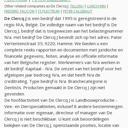
Other related companies as De Clercq J:
TILLON I
|
LUNCH INN
|
FREDERIC FAUCON
|
J'S PLECTRUM
|
PETER CALLEBAUT
De Clercq J
is een bedrijf dat 1995 is geregistreerd in de
regio N\A, België. De volledige naam van het bedrijf is De
Clercq J, bedrijf dat is toegewezen aan het belastingnummer
N/a
. Het bedrijf De Clercq J bevindt zich op het adres: Pater
Vertentenstraat 35; 9220; Hamme. We bieden u een
complete reeks rapporten en documenten met juridische en
financiële gegevens, feiten, analyse en officiële informatie
van het Belgische register. Werknemers van
N/a
werken in
dit bedrijf. Kapitaal -
N/a
. De omzet van het bedrijf voor het
afgelopen jaar bedroeg
N/a
, en dat heeft
N/a
de
creditrating. Type bedrijf is
N/a
. Branchecategorie is
Dentists. Producten gemaakt in De Clercq J zijn niet
gevonden.
De hoofdactiviteit van De Clercq J is Landbouwproductie -
Vee- en Dierspecialiteiten, inclusief 8 andere bestemmingen.
Informatie over eigenaar, directeur of manager van De
Clercq J is niet beschikbaar. U kunt ook beoordelingen
bekijken van De Clercq J, openstaande posities, locatie van