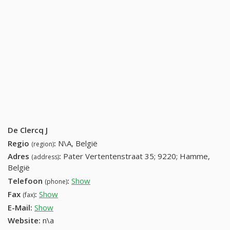
De Clercq J
Regio
:
N\A, België
(region)
Adres
:
Pater Vertentenstraat 35; 9220; Hamme,
(address)
België
Telefoon
:
Show
052 47 27 88 (+32-052 47 27 88)
(phone)
Fax
:
Show
+32 (69) 496-36-48
(fax)
E-Mail:
Show
Website:
n\a