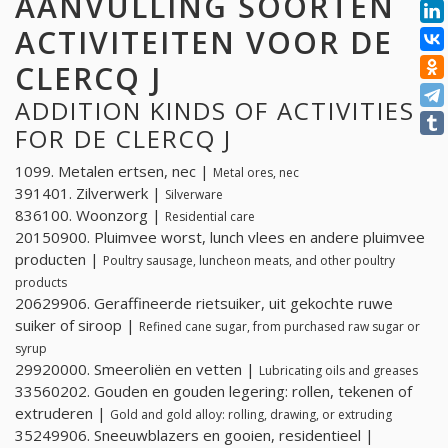
AANVULLING SOORTEN
ACTIVITEITEN VOOR DE
CLERCQ J
ADDITION KINDS OF ACTIVITIES
FOR DE CLERCQ J
1099. Metalen ertsen, nec |
Metal ores, nec
391401. Zilverwerk |
Silverware
836100. Woonzorg |
Residential care
20150900. Pluimvee worst, lunch vlees en andere pluimvee
producten |
Poultry sausage, luncheon meats, and other poultry
products
20629906. Geraffineerde rietsuiker, uit gekochte ruwe
suiker of siroop |
Refined cane sugar, from purchased raw sugar or
syrup
29920000. Smeeroliën en vetten |
Lubricating oils and greases
33560202. Gouden en gouden legering: rollen, tekenen of
extruderen |
Gold and gold alloy: rolling, drawing, or extruding
35249906. Sneeuwblazers en gooien, residentieel |