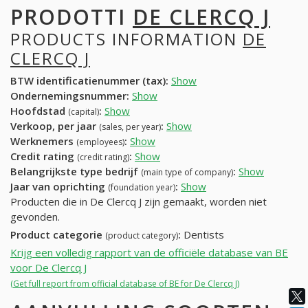
PRODOTTI
DE CLERCQ J
PRODUCTS INFORMATION
DE
CLERCQ J
BTW identificatienummer (tax):
Show
Ondernemingsnummer:
Show
Hoofdstad
:
Show
(capital)
Verkoop, per jaar
:
Show
(sales, per year)
Werknemers
:
Show
(employees)
Credit rating
:
Show
(credit rating)
Belangrijkste type bedrijf
:
Show
(main type of company)
Jaar van oprichting
:
Show
(foundation year)
Producten die in De Clercq J zijn gemaakt, worden niet
gevonden.
Product categorie
:
Dentists
(product category)
Krijg een volledig rapport van de officiële database van BE
voor De Clercq J
(Get full report from official database of BE for De Clercq J)