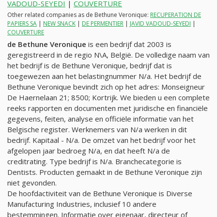
VADOUD-SEYEDI
|
COUVERTURE
Other related companies as de Bethune Veronique:
RECUPERATION DE
PAPIERS SA
|
NEW SNACK
|
DE PERMENTIER
|
JAVID VADOUD-SEYEDI
|
COUVERTURE
de Bethune Veronique
is een bedrijf dat 2003 is
geregistreerd in de regio N\A, België. De volledige naam van
het bedrijf is de Bethune Veronique, bedrijf dat is
toegewezen aan het belastingnummer
N/a
. Het bedrijf de
Bethune Veronique bevindt zich op het adres: Monseigneur
De Haernelaan 21; 8500; Kortrijk. We bieden u een complete
reeks rapporten en documenten met juridische en financiële
gegevens, feiten, analyse en officiële informatie van het
Belgische register. Werknemers van
N/a
werken in dit
bedrijf. Kapitaal -
N/a
. De omzet van het bedrijf voor het
afgelopen jaar bedroeg
N/a
, en dat heeft
N/a
de
creditrating. Type bedrijf is
N/a
. Branchecategorie is
Dentists. Producten gemaakt in de Bethune Veronique zijn
niet gevonden.
De hoofdactiviteit van de Bethune Veronique is Diverse
Manufacturing Industries, inclusief 10 andere
bestemmingen. Informatie over eigenaar, directeur of