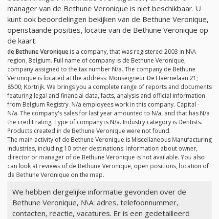
manager van de Bethune Veronique is niet beschikbaar. U
kunt ook beoordelingen bekijken van de Bethune Veronique,
openstaande posities, locatie van de Bethune Veronique op
de kaart.
de Bethune Veronique
is a company, that was registered 2003 in N\A
region, Belgium. Full name of company is de Bethune Veronique,
company assigned to the tax number
N/a
. The company de Bethune
Veronique is located at the address: Monseigneur De Haernelaan 21;
8500; Kortrijk. We brings you a complete range of reports and documents
featuring legal and financial data, facts, analysis and official information
from Belgium Registry.
N/a
employees work in this company. Capital -
N/a
. The company's sales for last year amounted to
N/a
, and that has
N/a
the credit rating. Type of company is
N/a
. Industry category is Dentists.
Products created in de Bethune Veronique were not found.
The main activity of de Bethune Veronique is Miscellaneous Manufacturing
Industries, including 10 other destinations. Information about owner,
director or manager of de Bethune Veronique is not available. You also
can look at reviews of de Bethune Veronique, open positions, location of
de Bethune Veronique on the map.
We hebben dergelijke informatie gevonden over de
Bethune Veronique, N\A: adres, telefoonnummer,
contacten, reactie, vacatures. Er is een gedetailleerd