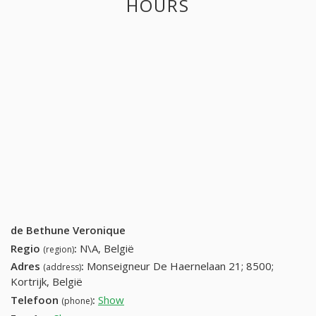
HOURS
de Bethune Veronique
Regio
:
N\A, België
(region)
Adres
:
Monseigneur De Haernelaan 21; 8500;
(address)
Kortrijk, België
Telefoon
:
Show
056 22 87 57 (+32-056 22 87 57)
(phone)