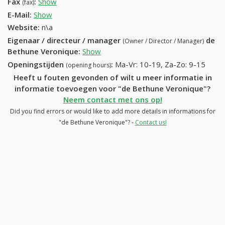
Fax
:
Show
+32 (87) 317-16-68
(fax)
E-Mail:
Show
Website:
n\a
Eigenaar / directeur / manager
de
(Owner / Director / Manager)
Bethune Veronique
:
Show
Openingstijden
:
Ma-Vr: 10-19, Za-Zo: 9-15
(opening hours)
Heeft u fouten gevonden of wilt u meer informatie in
informatie toevoegen voor "de Bethune Veronique"?
Neem contact met ons op!
Did you find errors or would like to add more details in informations for
"de Bethune Veronique"? -
Contact us!