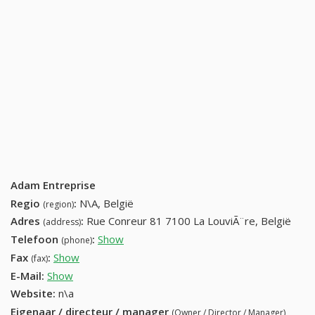
Adam Entreprise
Regio
:
N\A, België
(region)
Adres
:
Rue Conreur 81 7100 La LouviÃ¨re, België
(address)
Telefoon
:
Show
+32 (82) 452-78-54
(phone)
Fax
:
Show
+32 (69) 740-17-66
(fax)
E-Mail:
Show
Website:
n\a
Eigenaar / directeur / manager
(Owner / Director / Manager)