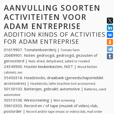
AANVULLING SOORTEN
ACTIVITEITEN VOOR
ADAM ENTREPRISE
ADDITION KINDS OF ACTIVITIES
FOR ADAM ENTREPRISE
01619907. Tomatenboerderij |
Tomato farm
20689901. Noten: gedroogd, gedroogd, gezouten of
geroosterd |
Nuts: dried, dehydrated, salted or roasted
24349900. Houten keukenkasten, NIET |
Wood kitchen
cabinets, nec
35450318. Headstocks, draaibank (gereedschapsmiddel
accessoires) |
Headstocks, lathe (machine tool accessories)
50150103. Batterijen, gebruikt: automotive |
Batteries, used:
automotive
50510106. Wirescreening |
Wire screening
59610303. Record en / of tape (muziek of video) club,
postorder |
Record and/or tape (music or video) club, mail order