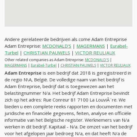
Andere gerelateerde bedrijven als come Adam Entreprise
Adam Entreprise:
MCDONALD'S
|
MAGERMANS
|
Eurabel-
Turbel
|
CHRISTIAN PAUWELS
|
VICTOR REULIAUX
Other related companies as Adam Entreprise:
MCDONALD'S
|
MAGERMANS
|
Eurabel-Turbel
|
CHRISTIAN PAUWELS
|
VICTOR REULIAUX
Adam Entreprise
is een bedrijf dat 2018 is geregistreerd in
de regio N\A, België. De volledige naam van het bedrijf is
Adam Entreprise, bedrijf dat is toegewezen aan het
belastingnummer
N/a
. Het bedrijf Adam Entreprise bevindt
zich op het adres: Rue Conreur 81 7100 La LouviÃ¨re. We
bieden u een complete reeks rapporten en documenten met
juridische en financiële gegevens, feiten, analyse en officiële
informatie van het Belgische register. Werknemers van
N/a
werken in dit bedrijf. Kapitaal -
N/a
. De omzet van het bedrijf
voor het afgelopen jaar bedroeg
N/a
, en dat heeft
N/a
de