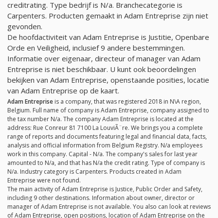
creditrating. Type bedrijf is
N/a
. Branchecategorie is
Carpenters. Producten gemaakt in Adam Entreprise zijn niet
gevonden.
De hoofdactiviteit van Adam Entreprise is Justitie, Openbare
Orde en Veiligheid, inclusief 9 andere bestemmingen.
Informatie over eigenaar, directeur of manager van Adam
Entreprise is niet beschikbaar. U kunt ook beoordelingen
bekijken van Adam Entreprise, openstaande posities, locatie
van Adam Entreprise op de kaart.
Adam Entreprise
is a company, that was registered 2018 in N\A region,
Belgium. Full name of company is Adam Entreprise, company assigned to
the tax number
N/a
. The company Adam Entreprise is located at the
address: Rue Conreur 81 7100 La LouviÃ¨re. We brings you a complete
range of reports and documents featuring legal and financial data, facts,
analysis and official information from Belgium Registry.
N/a
employees
work in this company. Capital -
N/a
. The company's sales for last year
amounted to
N/a
, and that has
N/a
the credit rating. Type of company is
N/a
. Industry category is Carpenters. Products created in Adam
Entreprise were not found.
The main activity of Adam Entreprise is Justice, Public Order and Safety,
including 9 other destinations. Information about owner, director or
manager of Adam Entreprise is not available. You also can look at reviews
of Adam Entreprise, open positions, location of Adam Entreprise on the