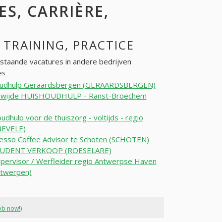
ES, CARRIÈRE,
, TRAINING, PRACTICE
nstaande vacatures in andere bedrijven
es
oudhulp Geraardsbergen (GERAARDSBERGEN)
wijde HUISHOUDHULP - Ranst-Broechem
udhulp voor de thuiszorg - voltijds - regio
NEVELE)
esso Coffee Advisor te Schoten (SCHOTEN)
UDENT VERKOOP (ROESELARE)
upervisor / Werfleider regio Antwerpse Haven
ntwerpen)
ob now!)