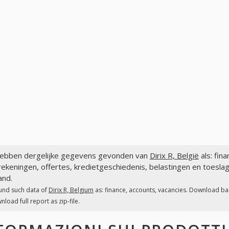
ebben dergelijke gegevens gevonden van
Dirix R, België
als: fin
ekeningen, offertes, kredietgeschiedenis, belastingen en toeslage
and.
und such data of
Dirix R, Belgium
as: finance, accounts, vacancies. Download bank
nload full report as zip-file.