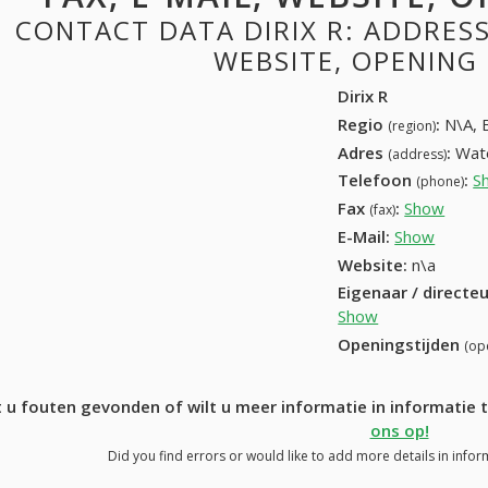
CONTACT DATA DIRIX R: ADDRESS,
WEBSITE, OPENING
Dirix R
Regio
:
N\A, 
(region)
Adres
:
Wate
(address)
Telefoon
:
S
(phone)
Fax
:
Show
+32 (
(fax)
E-Mail:
Show
Website:
n\a
Eigenaar / directe
Show
Openingstijden
(op
 u fouten gevonden of wilt u meer informatie in informatie 
ons op!
Did you find errors or would like to add more details in inform