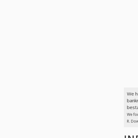
We h
bankr
best
We fo
R. Dow