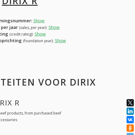
I
DIRIX R
mingsnummer:
Show
 per jaar
:
Show
(sales, per year)
ating
:
Show
(credit rating)
 oprichting
:
Show
(foundation year)
TEITEN VOOR DIRIX
RIX R
eef products, from purchased beef
ccessories