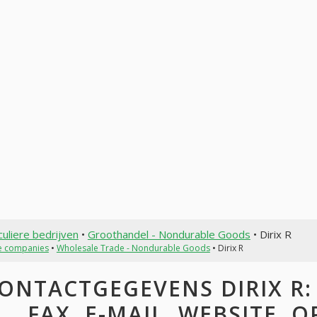
culiere bedrijven
•
Groothandel - Nondurable Goods
• Dirix R
te companies
•
Wholesale Trade - Nondurable Goods
• Dirix R
ONTACTGEGEVENS DIRIX R:
FAX, E-MAIL, WEBSITE, 