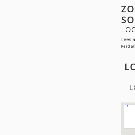
ZO
SO
LOO
Lees a
Read al
L
L