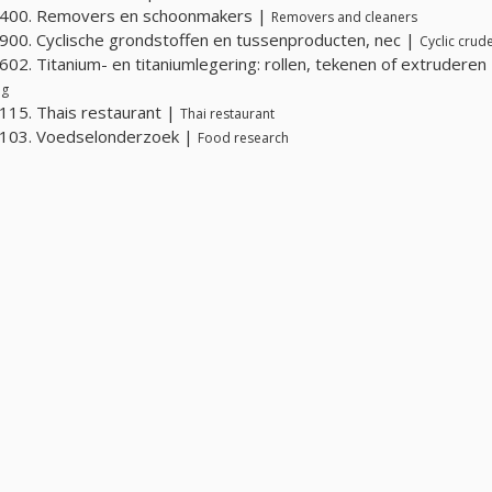
400. Removers en schoonmakers |
Removers and cleaners
00. Cyclische grondstoffen en tussenproducten, nec |
Cyclic crud
02. Titanium- en titaniumlegering: rollen, tekenen of extruderen
ng
15. Thais restaurant |
Thai restaurant
103. Voedselonderzoek |
Food research