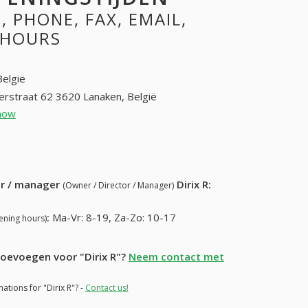
 PHONE, FAX, EMAIL,
 HOURS
België
rstraat 62 3620 Lanaken, België
how
+32 (87) 385-61-41
10) 859-87-66
ur / manager
Dirix R
:
(Owner / Director / Manager)
:
Ma-Vr: 8-19, Za-Zo: 10-17
ening hours)
toevoegen voor "Dirix R"?
Neem contact met
ations for "Dirix R"? -
Contact us!