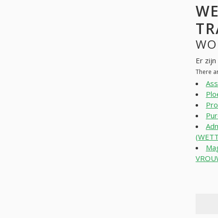
WE
TR
WO
Er zij
There ar
Ass
Plo
Pro
Pur
Adm
(WETT
Mag
VROU