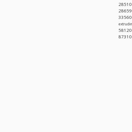
28510
286599
335606
extrudi
581201
87310