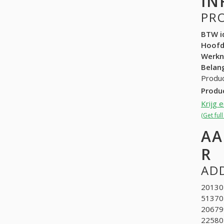
IN
PR
BTW id
Hoof
Werk
Belang
Produc
Produ
Krijg 
(Get ful
AA
R
ADD
201301
513704
20679
225802