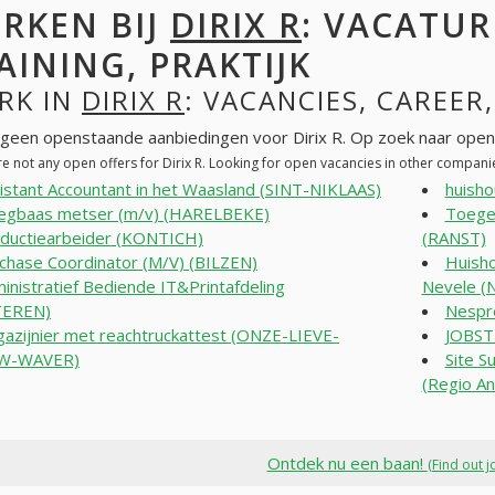
RKEN BIJ
DIRIX R
: VACATUR
AINING, PRAKTIJK
RK IN
DIRIX R
: VACANCIES, CAREER
n geen openstaande aanbiedingen voor Dirix R. Op zoek naar ope
e not any open offers for Dirix R. Looking for open vacancies in other compani
istant Accountant in het Waasland (SINT-NIKLAAS)
huish
egbaas metser (m/v) (HARELBEKE)
Toege
ductiearbeider (KONTICH)
(RANST)
chase Coordinator (M/V) (BILZEN)
Huisho
inistratief Bediende IT&Printafdeling
Nevele (
EREN)
Nespr
azijnier met reachtruckattest (ONZE-LIEVE-
JOBST
W-WAVER)
Site S
(Regio A
Ontdek nu een baan!
(Find out j