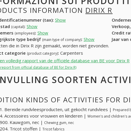
FORMAZIONI SUI PRODOTT
ODUCTS INFORMATION
DIRIX R
entificatienummer (tax):
Show
Onderne
dstad
:
Show
Verkoop,
(capital)
nemers
:
Show
Credit r
(employees)
rijkste type bedrijf
:
Show
Jaar van
(main type of company)
ten die in Dirix R zijn gemaakt, worden niet gevonden.
ct categorie
:
Carpenters
(product category)
een volledig rapport van de officiële database van BE voor Dirix R
l report from official database of BE for Dirix R)
NVULLING SOORTEN ACTIVI
ITION KINDS OF ACTIVITIES FOR DI
. Bereide rundvleesproducten, uit gekocht rundvlees |
Prepared b
. Accessoires voor vrouwen en kinderen |
Women's and children's a
900. Kauwgom, nec |
Chewing gum, nec
04. Tricot stoffen |
Tricot fabrics