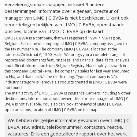
Verzekeringsmaatschappijen, inclusief 9 andere
bestemmingen. Informatie over eigenaar, directeur of
manager van LIMO J C BVBA is niet beschikbaar. U kunt ook
beoordelingen bekijken van LIMO J C BVBA, openstaande
posities, locatie van LIMO J C BVBA op de kaart.
LIMO J C BVBA
is a company, that was registered 1994 in N\A region,
Belgium. Full name of company is LIMO J C BVBA, company assigned to
the tax number
N/a
. The company LIMO J C BVBA is located at the
address: Zinkstraat 6; 1500; Halle. We brings you a complete range of
reports and documents featuring legal and financial data, facts, analysis
and official information from Belgium Registry.
N/a
employees work in
this company. Capital -
N/a
. The company's sales for last year amounted
to
N/a
, and that has
N/a
the credit rating. Type of company is
N/a
.
Industry category is Removals. Products created in LIMO J C BVBA were
not found.
The main activity of LIMO J C BVBA is Insurance Carriers, including 9 other
destinations. Information about owner, director or manager of LIMO J C
BVBA is not available. You also can look at reviews of LIMO J C BVBA,
open positions, location of LIMO J C BVBA on the map.
We hebben dergelijke informatie gevonden over LIMO J C
BVBA, N\A: adres, telefoonnummer, contacten, reactie,
vacatures. Er is een gedetailleerd rapport over het werk