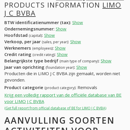
PRODUCTS INFORMATION
LIMO
J C BVBA
BTW identificatienummer (tax):
Show
Ondernemingsnummer:
Show
Hoofdstad
:
Show
(capital)
Verkoop, per jaar
:
Show
(sales, per year)
Werknemers
:
Show
(employees)
Credit rating
:
Show
(credit rating)
Belangrijkste type bedrijf
:
Show
(main type of company)
Jaar van oprichting
:
Show
(foundation year)
Producten die in LIMO J C BVBA zijn gemaakt, worden niet
gevonden.
Product categorie
:
Removals
(product category)
Krijg een volledig rapport van de officiële database van BE
voor LIMO J C BVBA
(Get full report from official database of BE for LIMO J C BVBA)
AANVULLING SOORTEN