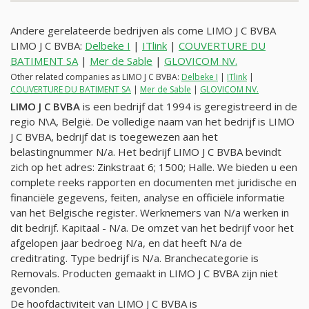
Andere gerelateerde bedrijven als come LIMO J C BVBA
LIMO J C BVBA:
Delbeke I
|
ITlink
|
COUVERTURE DU
BATIMENT SA
|
Mer de Sable
|
GLOVICOM NV.
Other related companies as LIMO J C BVBA:
Delbeke I
|
ITlink
|
COUVERTURE DU BATIMENT SA
|
Mer de Sable
|
GLOVICOM NV.
LIMO J C BVBA
is een bedrijf dat 1994 is geregistreerd in de
regio N\A, België. De volledige naam van het bedrijf is LIMO
J C BVBA, bedrijf dat is toegewezen aan het
belastingnummer
N/a
. Het bedrijf LIMO J C BVBA bevindt
zich op het adres: Zinkstraat 6; 1500; Halle. We bieden u een
complete reeks rapporten en documenten met juridische en
financiële gegevens, feiten, analyse en officiële informatie
van het Belgische register. Werknemers van
N/a
werken in
dit bedrijf. Kapitaal -
N/a
. De omzet van het bedrijf voor het
afgelopen jaar bedroeg
N/a
, en dat heeft
N/a
de
creditrating. Type bedrijf is
N/a
. Branchecategorie is
Removals. Producten gemaakt in LIMO J C BVBA zijn niet
gevonden.
De hoofdactiviteit van LIMO J C BVBA is