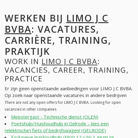
WERKEN BIJ
LIMO J C
BVBA
: VACATURES,
CARRIÈRE, TRAINING,
PRAKTIJK
WORK IN
LIMO J C BVBA
:
VACANCIES, CAREER, TRAINING,
PRACTICE
Er zijn geen openstaande aanbiedingen voor LIMO J C BVBA.
Op zoek naar openstaande vacatures in andere bedrijven
There are not any open offers for LIMO J C BVBA. Looking for open
vacancies in other companies
Meestergast - Technische dienst (OLEN)
Poetshulp/Huishoudhulp in Gelrode – kies een
(elektrische) fiets of bedrijfswagen! (GELRODE)
Exclusieve huishoudhulp (M/V) 12 u bij 1 gezin te