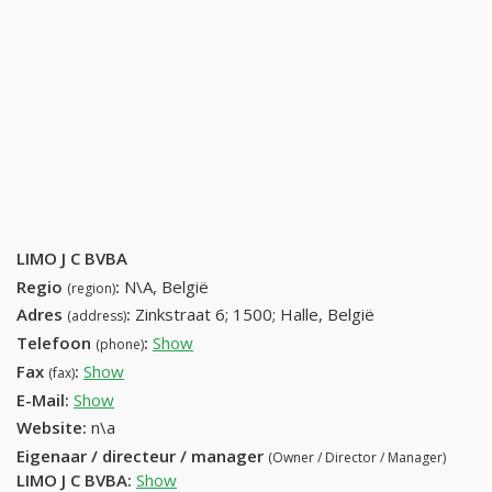
LIMO J C BVBA
Regio
:
N\A, België
(region)
Adres
:
Zinkstraat 6; 1500; Halle, België
(address)
Telefoon
:
Show
02 362 02 02 (+32-02 362 02 02)
(phone)
Fax
:
Show
02 362 02 09 (+32-02 362 02 09)
(fax)
E-Mail:
Show
Website:
n\a
Eigenaar / directeur / manager
(Owner / Director / Manager)
LIMO J C BVBA
:
Show