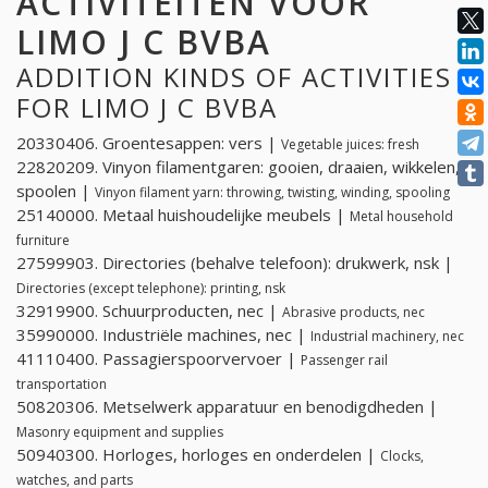
ACTIVITEITEN VOOR
LIMO J C BVBA
ADDITION KINDS OF ACTIVITIES
FOR LIMO J C BVBA
20330406. Groentesappen: vers |
Vegetable juices: fresh
22820209. Vinyon filamentgaren: gooien, draaien, wikkelen,
spoolen |
Vinyon filament yarn: throwing, twisting, winding, spooling
25140000. Metaal huishoudelijke meubels |
Metal household
furniture
27599903. Directories (behalve telefoon): drukwerk, nsk |
Directories (except telephone): printing, nsk
32919900. Schuurproducten, nec |
Abrasive products, nec
35990000. Industriële machines, nec |
Industrial machinery, nec
41110400. Passagierspoorvervoer |
Passenger rail
transportation
50820306. Metselwerk apparatuur en benodigdheden |
Masonry equipment and supplies
50940300. Horloges, horloges en onderdelen |
Clocks,
watches, and parts