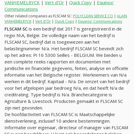
VANHEMELRYCK
|
Vert d'Or
|
Quick Copy
|
Equinox'
Communications
Other related companies as FLSCAM SC:
POLYCLEAN SERVICE CO
|
ALAIN
VANHEMELRYCK
|
Vert d'Or
|
Quick Copy
|
Equinox' Communications
FLSCAM SC
is een bedrijf dat 2017 is geregistreerd in de
regio N\A, België. De volledige naam van het bedrijf is
FLSCAM SC, bedrijf dat is toegewezen aan het
belastingnummer
N/a
. Het bedrijf FLSCAM SC bevindt zich
op het adres: Pi 16 5300 Seilles - BELGIUM. We bieden u
een complete reeks rapporten en documenten met
juridische en financiële gegevens, feiten, analyse en officiële
informatie van het Belgische register. Werknemers van
N/a
werken in dit bedrijf. Kapitaal -
N/a
. De omzet van het bedrijf
voor het afgelopen jaar bedroeg
N/a
, en dat heeft
N/a
de
creditrating. Type bedrijf is
N/a
. Branchecategorie is
Agriculture & Livestock. Producten gemaakt in FLSCAM SC
zijn niet gevonden.
De hoofdactiviteit van FLSCAM SC is Maatschappelijke
dienstverlening, inclusief 10 andere bestemmingen.
Informatie over eigenaar, directeur of manager van FLSCAM
SC is niet beschikbaar. U kunt ook beoordelingen bekijken