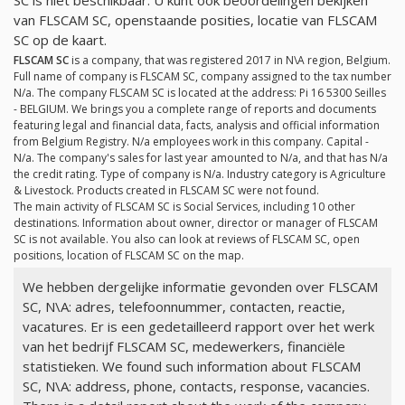
van FLSCAM SC, openstaande posities, locatie van FLSCAM
SC op de kaart.
FLSCAM SC
is a company, that was registered 2017 in N\A region, Belgium.
Full name of company is FLSCAM SC, company assigned to the tax number
N/a
. The company FLSCAM SC is located at the address: Pi 16 5300 Seilles
- BELGIUM. We brings you a complete range of reports and documents
featuring legal and financial data, facts, analysis and official information
from Belgium Registry.
N/a
employees work in this company. Capital -
N/a
. The company's sales for last year amounted to
N/a
, and that has
N/a
the credit rating. Type of company is
N/a
. Industry category is Agriculture
& Livestock. Products created in FLSCAM SC were not found.
The main activity of FLSCAM SC is Social Services, including 10 other
destinations. Information about owner, director or manager of FLSCAM
SC is not available. You also can look at reviews of FLSCAM SC, open
positions, location of FLSCAM SC on the map.
We hebben dergelijke informatie gevonden over FLSCAM
SC, N\A: adres, telefoonnummer, contacten, reactie,
vacatures. Er is een gedetailleerd rapport over het werk
van het bedrijf FLSCAM SC, medewerkers, financiële
statistieken. We found such information about FLSCAM
SC, N\A: address, phone, contacts, response, vacancies.