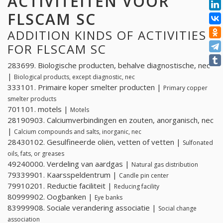
ACTIVITEITEN VOOR
FLSCAM SC
ADDITION KINDS OF ACTIVITIES
FOR FLSCAM SC
283699. Biologische producten, behalve diagnostische, nec
|
Biological products, except diagnostic, nec
333101. Primaire koper smelter producten |
Primary copper
smelter products
701101. motels |
Motels
28190903. Calciumverbindingen en zouten, anorganisch, nec
|
Calcium compounds and salts, inorganic, nec
28430102. Gesulfineerde oliën, vetten of vetten |
Sulfonated
oils, fats, or greases
49240000. Verdeling van aardgas |
Natural gas distribution
79339901. Kaarsspeldentrum |
Candle pin center
79910201. Reductie faciliteit |
Reducing facility
80999902. Oogbanken |
Eye banks
83999908. Sociale verandering associatie |
Social change
association