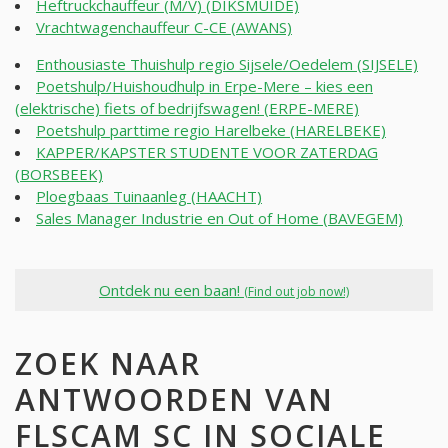
Heftruckchauffeur (M/V) (DIKSMUIDE)
Vrachtwagenchauffeur C-CE (AWANS)
Enthousiaste Thuishulp regio Sijsele/Oedelem (SIJSELE)
Poetshulp/Huishoudhulp in Erpe-Mere – kies een
(elektrische) fiets of bedrijfswagen! (ERPE-MERE)
Poetshulp parttime regio Harelbeke (HARELBEKE)
KAPPER/KAPSTER STUDENTE VOOR ZATERDAG
(BORSBEEK)
Ploegbaas Tuinaanleg (HAACHT)
Sales Manager Industrie en Out of Home (BAVEGEM)
Ontdek nu een baan!
(Find out job now!)
ZOEK NAAR
ANTWOORDEN VAN
FLSCAM SC IN SOCIALE