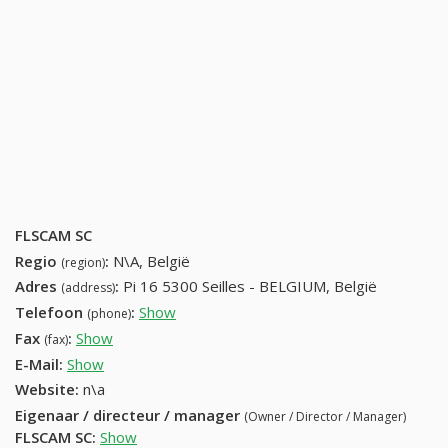
FLSCAM SC
Regio
:
N\A, België
(region)
Adres
:
Pi 16 5300 Seilles - BELGIUM, België
(address)
Telefoon
:
Show
32-85-82-40-11
(phone)
Fax
:
Show
32-85-82-67-98
(fax)
E-Mail:
Show
Website:
n\a
Eigenaar / directeur / manager
(Owner / Director / Manager)
FLSCAM SC
:
Show