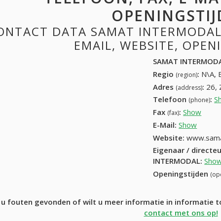
OPENINGSTIJ
ONTACT DATA SAMAT INTERMODAL:
EMAIL, WEBSITE, OPE
SAMAT INTERMOD
Regio
:
N\A, 
(region)
Adres
:
26,
(address)
Telefoon
:
S
(phone)
Fax
:
Show
32-5
(fax)
E-Mail:
Show
Website:
www.sama
Eigenaar / directe
INTERMODAL
:
Sho
Openingstijden
(op
 u fouten gevonden of wilt u meer informatie in informat
contact met ons op!