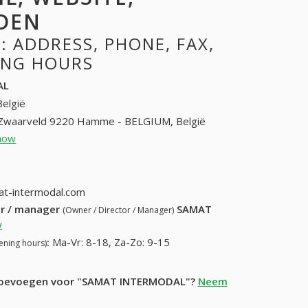
DEN
 ADDRESS, PHONE, FAX,
NING HOURS
AL
België
 Zwaarveld 9220 Hamme - BELGIUM, België
how
32-52-46-96-96
2-46-96-99
t-intermodal.com
ur / manager
SAMAT
(Owner / Director / Manager)
w
:
Ma-Vr: 8-18, Za-Zo: 9-15
ening hours)
ie toevoegen voor "SAMAT INTERMODAL"?
Neem