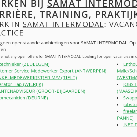
RKEN BIJ
SAMAT INTERMO
RRIÈRE, TRAINING, PRAKTIJ
RK IN
SAMAT INTERMODAL
: VACAN
ACTICE
n geen openstaande aanbiedingen voor SAMAT INTERMODAL. Op z
ven
re not any open offers for SAMAT INTERMODAL. Looking for open vacancies in
ttechnieker (ZEDELGEM)
Enthou
tomer Service Medewerker Export (ANTWERPEN)
Malle/Sc
NKELMEDEWERK(ST)ER M/V (TIELT)
(WESTMA
rator Tap (WILRIJK)
JOBS
ANTENADVISEUR (GROOT-BIJGAARDEN)
(MAASEIK
omecanicien (DEURNE)
Swapp
jobst
freela
PANNE)
.NET 