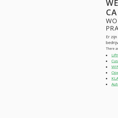
WE
CA
WO
PR
Er zij
bedrij
There a
Lif
Cus
WI
Ope
KL
Aut