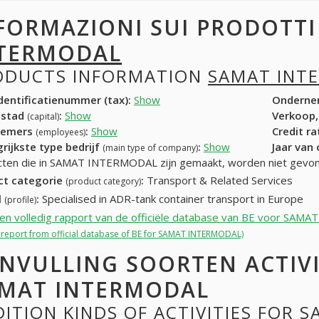
FORMAZIONI SUI PRODOTT
TERMODAL
ODUCTS INFORMATION
SAMAT INT
entificatienummer (tax):
Show
Onderne
dstad
:
Show
Verkoop,
(capital)
nemers
:
Show
Credit r
(employees)
rijkste type bedrijf
:
Show
Jaar van
(main type of company)
ten die in SAMAT INTERMODAL zijn gemaakt, worden niet gevo
ct categorie
:
Transport & Related Services
(product category)
l
:
Specialised in ADR-tank container transport in Europe
(profile)
een volledig rapport van de officiële database van BE voor SA
ll report from official database of BE for SAMAT INTERMODAL)
NVULLING SOORTEN ACTIV
MAT INTERMODAL
ITION KINDS OF ACTIVITIES FOR 