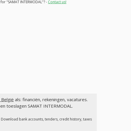
ons for "SAMAT INTERMODAL"? -
Contact us!
België
als: financiën, rekeningen, vacatures.
gen en toeslagen SAMAT INTERMODAL.
. Download bank accounts, tenders, credit history, taxes