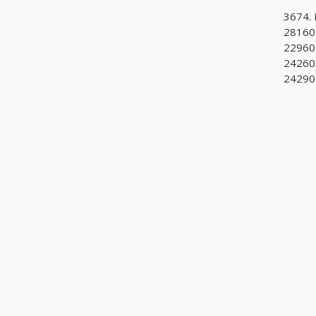
3674. 
28160
229601
242603
242902