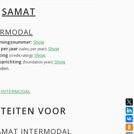
I
SAMAT
ERMODAL
mingsnummer:
Show
 per jaar
:
Show
(sales, per year)
ating
:
Show
(credit rating)
 oprichting
:
Show
(foundation year)
nden.
MAT INTERMODAL
ITEITEN VOOR
SAMAT INTERMODAL