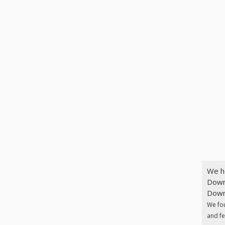
We h
Down
Downl
We fo
and fe