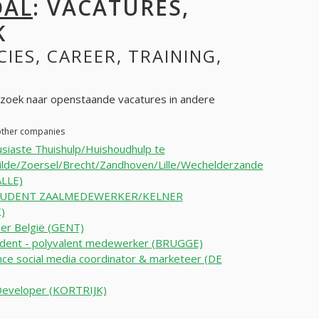
DAL
: VACATURES,
K
CIES, CAREER, TRAINING,
oek naar openstaande vacatures in andere
 other companies
siaste Thuishulp/Huishoudhulp te
hilde/Zoersel/Brecht/Zandhoven/Lille/Wechelderzande
LLE)
TUDENT ZAALMEDEWERKER/KELNER
)
er België (GENT)
udent - polyvalent medewerker (BRUGGE)
nce social media coordinator & marketeer (DE
Developer (KORTRIJK)