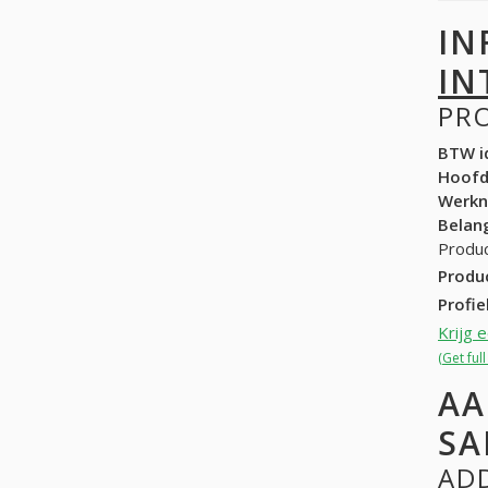
IN
IN
PR
BTW id
Hoof
Werk
Belang
Produc
Produ
Profie
Krijg 
(Get fu
AA
SA
ADD