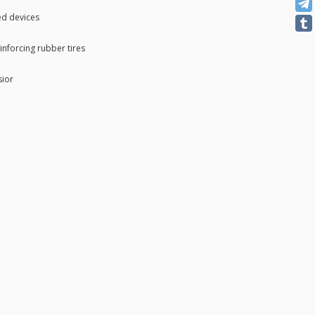
ed devices
inforcing rubber tires
sior