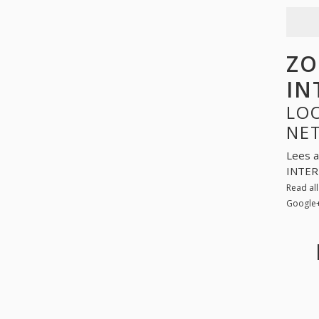
ZO
IN
LO
NE
Lees a
INTERM
Read al
Google