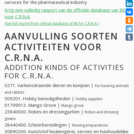
services for the pharmaceutical industry
Krijg een volledig rapport van de officiële database van BE
voor C.R.N.A.
(Get full report from official database of BE for C.R.N.A.)
AANVULLING SOORTEN
ACTIVITEITEN VOOR
C.R.N.A.
ADDITION KINDS OF ACTIVITIES
FOR C.R.N.A.
0271. Varkensdraende dieren en konijnen |
Fur-bearing animals
and rabbits
509201. Hobby benodigdheden |
Hobby supplies
01799913. Mango Grove |
Mango grove
23840000. Robes en dressingjurken |
Robes and dressing
gowns
28440400. Scheerbereidingen |
Shaving preparations
30890200. Kunststof keukengerei, servies en huishoudelijke