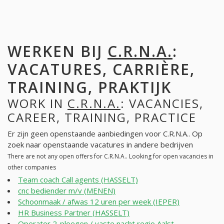
WERKEN BIJ
C.R.N.A.
:
VACATURES, CARRIÈRE,
TRAINING, PRAKTIJK
WORK IN
C.R.N.A.
: VACANCIES,
CAREER, TRAINING, PRACTICE
Er zijn geen openstaande aanbiedingen voor C.R.N.A.. Op
zoek naar openstaande vacatures in andere bedrijven
There are not any open offers for C.R.N.A.. Looking for open vacancies in
other companies
Team coach Call agents (HASSELT)
cnc bediender m/v (MENEN)
Schoonmaak / afwas 12 uren per week (IEPER)
HR Business Partner (HASSELT)
Operator 2-ploegen / vaste nacht regio Aalst