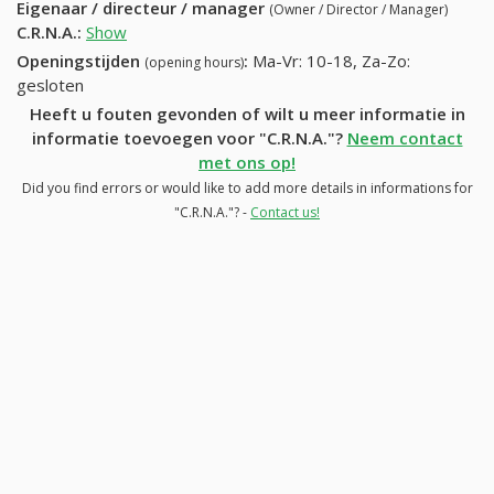
Eigenaar / directeur / manager
(Owner / Director / Manager)
C.R.N.A.
:
Show
Openingstijden
:
Ma-Vr: 10-18, Za-Zo:
(opening hours)
gesloten
Heeft u fouten gevonden of wilt u meer informatie in
informatie toevoegen voor "C.R.N.A."?
Neem contact
met ons op!
Did you find errors or would like to add more details in informations for
"C.R.N.A."? -
Contact us!