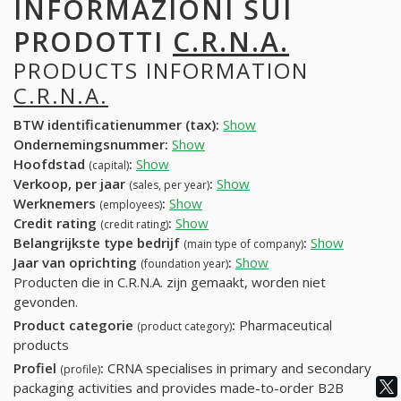
INFORMAZIONI SUI
PRODOTTI
C.R.N.A.
PRODUCTS INFORMATION
C.R.N.A.
BTW identificatienummer (tax):
Show
Ondernemingsnummer:
Show
Hoofdstad
:
Show
(capital)
Verkoop, per jaar
:
Show
(sales, per year)
Werknemers
:
Show
(employees)
Credit rating
:
Show
(credit rating)
Belangrijkste type bedrijf
:
Show
(main type of company)
Jaar van oprichting
:
Show
(foundation year)
Producten die in C.R.N.A. zijn gemaakt, worden niet
gevonden.
Product categorie
:
Pharmaceutical
(product category)
products
Profiel
:
CRNA specialises in primary and secondary
(profile)
packaging activities and provides made-to-order B2B