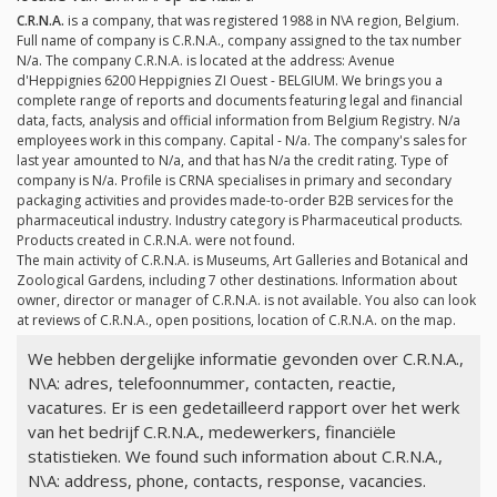
C.R.N.A.
is a company, that was registered 1988 in N\A region, Belgium.
Full name of company is C.R.N.A., company assigned to the tax number
N/a
. The company C.R.N.A. is located at the address: Avenue
d'Heppignies 6200 Heppignies ZI Ouest - BELGIUM. We brings you a
complete range of reports and documents featuring legal and financial
data, facts, analysis and official information from Belgium Registry.
N/a
employees work in this company. Capital -
N/a
. The company's sales for
last year amounted to
N/a
, and that has
N/a
the credit rating. Type of
company is
N/a
. Profile is CRNA specialises in primary and secondary
packaging activities and provides made-to-order B2B services for the
pharmaceutical industry. Industry category is Pharmaceutical products.
Products created in C.R.N.A. were not found.
The main activity of C.R.N.A. is Museums, Art Galleries and Botanical and
Zoological Gardens, including 7 other destinations. Information about
owner, director or manager of C.R.N.A. is not available. You also can look
at reviews of C.R.N.A., open positions, location of C.R.N.A. on the map.
We hebben dergelijke informatie gevonden over C.R.N.A.,
N\A: adres, telefoonnummer, contacten, reactie,
vacatures. Er is een gedetailleerd rapport over het werk
van het bedrijf C.R.N.A., medewerkers, financiële
statistieken. We found such information about C.R.N.A.,
N\A: address, phone, contacts, response, vacancies.