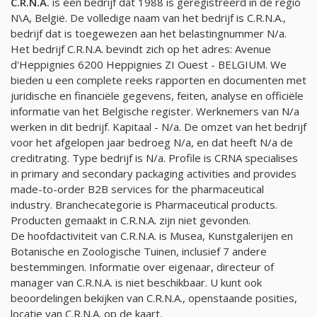
C.R.N.A.
is een bedrijf dat 1988 is geregistreerd in de regio
N\A, België. De volledige naam van het bedrijf is C.R.N.A.,
bedrijf dat is toegewezen aan het belastingnummer
N/a
.
Het bedrijf C.R.N.A. bevindt zich op het adres: Avenue
d'Heppignies 6200 Heppignies ZI Ouest - BELGIUM. We
bieden u een complete reeks rapporten en documenten met
juridische en financiële gegevens, feiten, analyse en officiële
informatie van het Belgische register. Werknemers van
N/a
werken in dit bedrijf. Kapitaal -
N/a
. De omzet van het bedrijf
voor het afgelopen jaar bedroeg
N/a
, en dat heeft
N/a
de
creditrating. Type bedrijf is
N/a
. Profile is CRNA specialises
in primary and secondary packaging activities and provides
made-to-order B2B services for the pharmaceutical
industry. Branchecategorie is Pharmaceutical products.
Producten gemaakt in C.R.N.A. zijn niet gevonden.
De hoofdactiviteit van C.R.N.A. is Musea, Kunstgalerijen en
Botanische en Zoologische Tuinen, inclusief 7 andere
bestemmingen. Informatie over eigenaar, directeur of
manager van C.R.N.A. is niet beschikbaar. U kunt ook
beoordelingen bekijken van C.R.N.A., openstaande posities,
locatie van C.R.N.A. op de kaart.