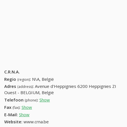
C.R.N.A.
Regio
:
N\A, België
(region)
Adres
:
Avenue d'Heppignies 6200 Heppignies ZI
(address)
Ouest - BELGIUM, België
Telefoon
:
Show
32-71-37-60-85
(phone)
Fax
:
Show
32-71-37-40-86
(fax)
E-Mail:
Show
Website:
www.crna.be