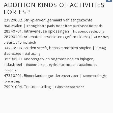
ADDITION KINDS OF ACTIVITIES
FOR ESP
23920602. Strijkplanken: gemaakt van aangekochte
materialen |
Ironing board pads: made from purchased materials
28340701. Intraveneuze oplossingen |
Intravenous solutions
28790101. Arsenaten, arsenieten (geformuleerd) |
Arsenates,
arsenites (formulated)
34239908. Snijden sterft, behalve metalen snijden |
Cutting
dies, except metal cutting
35590103. Knoopsgat- en oogmachines en bijlagen,
industrieel |
Buttonhole and eyelet machines and attachments,
industrial
47310201. Binnenlandse goederenvervoer |
Domestic freight
forwarding
79991004. Tentoonstelling |
Exhibition operation