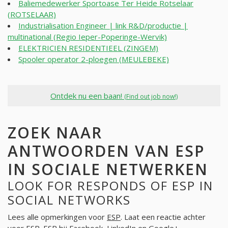
Baliemedewerker Sportoase Ter Heide Rotselaar
(ROTSELAAR)
Industrialisation Engineer | link R&D/productie |
multinational (Regio Ieper-Poperinge-Wervik)
ELEKTRICIEN RESIDENTIEEL (ZINGEM)
Spooler operator 2-ploegen (MEULEBEKE)
Ontdek nu een baan!
(Find out job now!)
ZOEK NAAR
ANTWOORDEN VAN ESP
IN SOCIALE NETWERKEN
LOOK FOR RESPONDS OF ESP IN
SOCIAL NETWORKS
Lees alle opmerkingen voor
ESP
. Laat een reactie achter
voor
ESP
. ESP bij Facebook, LinkedIn en Google+