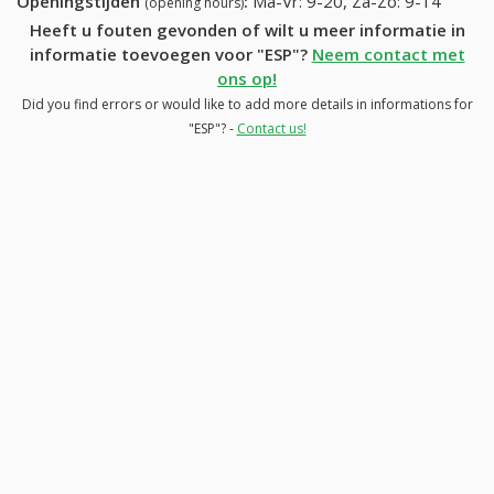
Openingstijden
:
Ma-Vr: 9-20, Za-Zo: 9-14
(opening hours)
Heeft u fouten gevonden of wilt u meer informatie in
informatie toevoegen voor "ESP"?
Neem contact met
ons op!
Did you find errors or would like to add more details in informations for
"ESP"? -
Contact us!