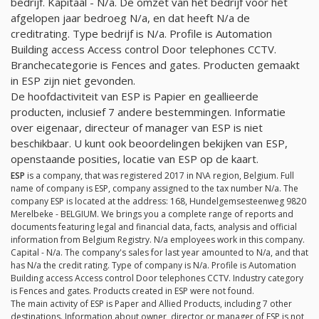
bedrijf. Kapitaal -
N/a
. De omzet van het bedrijf voor het
afgelopen jaar bedroeg
N/a
, en dat heeft
N/a
de
creditrating. Type bedrijf is
N/a
. Profile is Automation
Building access Access control Door telephones CCTV.
Branchecategorie is Fences and gates. Producten gemaakt
in ESP zijn niet gevonden.
De hoofdactiviteit van ESP is Papier en geallieerde
producten, inclusief 7 andere bestemmingen. Informatie
over eigenaar, directeur of manager van ESP is niet
beschikbaar. U kunt ook beoordelingen bekijken van ESP,
openstaande posities, locatie van ESP op de kaart.
ESP
is a company, that was registered 2017 in N\A region, Belgium. Full
name of company is ESP, company assigned to the tax number
N/a
. The
company ESP is located at the address: 168, Hundelgemsesteenweg 9820
Merelbeke - BELGIUM. We brings you a complete range of reports and
documents featuring legal and financial data, facts, analysis and official
information from Belgium Registry.
N/a
employees work in this company.
Capital -
N/a
. The company's sales for last year amounted to
N/a
, and that
has
N/a
the credit rating. Type of company is
N/a
. Profile is Automation
Building access Access control Door telephones CCTV. Industry category
is Fences and gates. Products created in ESP were not found.
The main activity of ESP is Paper and Allied Products, including 7 other
destinations. Information about owner, director or manager of ESP is not