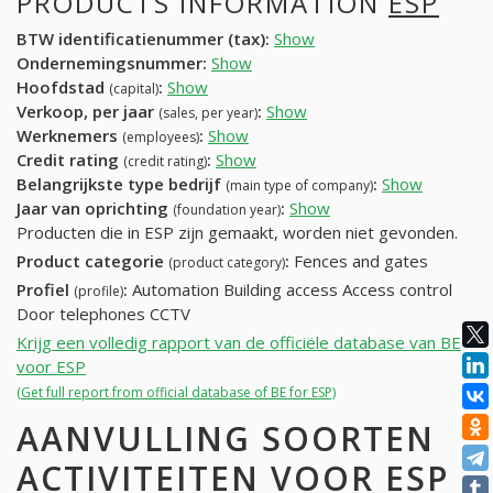
PRODUCTS INFORMATION
ESP
BTW identificatienummer (tax):
Show
Ondernemingsnummer:
Show
Hoofdstad
:
Show
(capital)
Verkoop, per jaar
:
Show
(sales, per year)
Werknemers
:
Show
(employees)
Credit rating
:
Show
(credit rating)
Belangrijkste type bedrijf
:
Show
(main type of company)
Jaar van oprichting
:
Show
(foundation year)
Producten die in ESP zijn gemaakt, worden niet gevonden.
Product categorie
:
Fences and gates
(product category)
Profiel
:
Automation Building access Access control
(profile)
Door telephones CCTV
Krijg een volledig rapport van de officiële database van BE
voor ESP
(Get full report from official database of BE for ESP)
AANVULLING SOORTEN
ACTIVITEITEN VOOR ESP