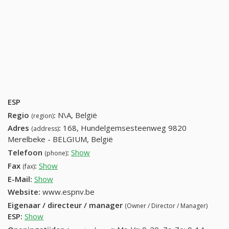
ESP
Regio
:
N\A, België
(region)
Adres
:
168, Hundelgemsesteenweg 9820
(address)
Merelbeke - BELGIUM, België
Telefoon
:
Show
32-92-31-00-36
(phone)
Fax
:
Show
32-92-31-33-70
(fax)
E-Mail:
Show
Website:
www.espnv.be
Eigenaar / directeur / manager
(Owner / Director / Manager)
ESP
:
Show