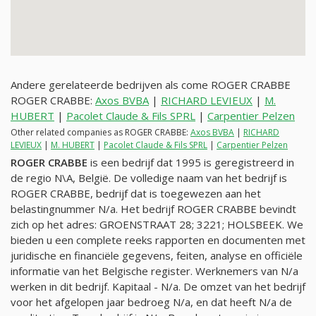
Andere gerelateerde bedrijven als come ROGER CRABBE
ROGER CRABBE:
Axos BVBA
|
RICHARD LEVIEUX
|
M.
HUBERT
|
Pacolet Claude & Fils SPRL
|
Carpentier Pelzen
Other related companies as ROGER CRABBE:
Axos BVBA
|
RICHARD
LEVIEUX
|
M. HUBERT
|
Pacolet Claude & Fils SPRL
|
Carpentier Pelzen
ROGER CRABBE
is een bedrijf dat 1995 is geregistreerd in
de regio N\A, België. De volledige naam van het bedrijf is
ROGER CRABBE, bedrijf dat is toegewezen aan het
belastingnummer
N/a
. Het bedrijf ROGER CRABBE bevindt
zich op het adres: GROENSTRAAT 28; 3221; HOLSBEEK. We
bieden u een complete reeks rapporten en documenten met
juridische en financiële gegevens, feiten, analyse en officiële
informatie van het Belgische register. Werknemers van
N/a
werken in dit bedrijf. Kapitaal -
N/a
. De omzet van het bedrijf
voor het afgelopen jaar bedroeg
N/a
, en dat heeft
N/a
de