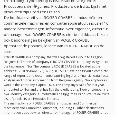
creditrating. Type bedrijf is
N/a
. Branchecategorie is
Producteurs de l茅gumes. Producteurs de fruits. Lijst met
producten zijn Produits: Fraises..
De hoofdactiviteit van ROGER CRABBE is Industriële en
commerciële machines en computerapparatuur, inclusief 10
andere bestemmingen. Informatie over eigenaar, directeur
of manager van ROGER CRABBE is niet beschikbaar. U kunt
ook beoordelingen bekijken van ROGER CRABBE,
openstaande posities, locatie van ROGER CRABBE op de
kaart.
ROGER CRABBE
is a company, that was registered 1995 in N\A region,
Belgium. Full name of company is ROGER CRABBE, company assigned to
the tax number
N/a
. The company ROGER CRABBE is located at the
address: GROENSTRAAT 28; 3221; HOLSBEEK. We brings you a complete
range of reports and documents featuring legal and financial data, facts,
analysis and official information from Belgium Registry.
N/a
employees
work in this company. Capital -
N/a
. The company's sales for last year
amounted to
N/a
, and that has
N/a
the credit rating. Type of company is
N/a
. Industry category is Producteurs de l茅gumes. Producteurs de fruits.
List of products are Produits: Fraises..
The main activity of ROGER CRABBE is Industrial and Commercial
Machinery and Computer Equipment, including 10 other destinations.
Information about owner, director or manager of ROGER CRABBE is not