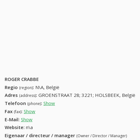
ROGER CRABBE
Regio
:
N\A, België
(region)
Adres
:
GROENSTRAAT 28; 3221; HOLSBEEK, België
(address)
Telefoon
:
Show
16565921 (+32-16565921)
(phone)
Fax
:
Show
+32 (81) 640-78-86
(fax)
E-Mail:
Show
Website:
n\a
Eigenaar / directeur / manager
(Owner / Director / Manager)