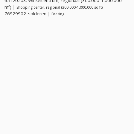
65120203. Winkelcentrum, regionaal (300.000-1.000.000
m²) |
Shopping center, regional (300,000-1,000,000 sq ft)
76929902. solderen |
Brazing