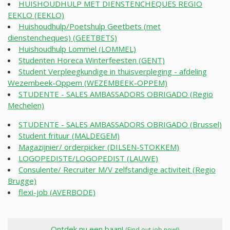
HUISHOUDHULP MET DIENSTENCHEQUES REGIO
EEKLO (EEKLO)
Huishoudhulp/Poetshulp Geetbets (met
dienstencheques) (GEETBETS)
Huishoudhulp Lommel (LOMMEL)
Studenten Horeca Winterfeesten (GENT)
Student Verpleegkundige in thuisverpleging - afdeling
Wezembeek-Oppem (WEZEMBEEK-OPPEM)
STUDENTE - SALES AMBASSADORS OBRIGADO (Regio
Mechelen)
STUDENTE - SALES AMBASSADORS OBRIGADO (Brussel)
Student frituur (MALDEGEM)
Magazijnier/ orderpicker (DILSEN-STOKKEM)
LOGOPEDISTE/LOGOPEDIST (LAUWE)
Consulente/ Recruiter M/V zelfstandige activiteit (Regio
Brugge)
flexi-job (AVERBODE)
Ontdek nu een baan!
(Find out job now!)