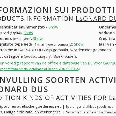
FORMAZIONI SUI PRODOTT
ODUCTS INFORMATION
LةONARD D
entificatienummer (tax):
Show
Onderne
dstad
:
Show
Verkoop,
(capital)
nemers
:
Show
Credit r
(employees)
rijkste type bedrijf
:
Show
Jaar van
(main type of company)
Producten die in LةONARD DUS zijn gemaakt, worden niet gevonden.
ct categorie
:
Boekhouders
(product category)
Krijg een volledig rapport va
(Get full report from official database of BE for LةONARD DUS)
NVULLING SOORTEN ACTIV
LةONARD DUS
Sport- en atletische goederen, nec |
Sporting and athletic goods, nec
. Halfgeleide tafel en keukengerei |
Semivitreous table and kitchenwa