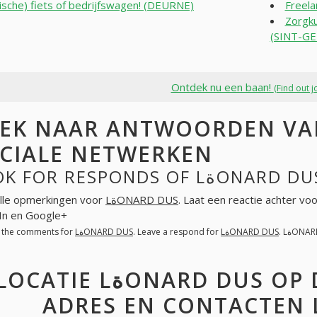
rische) fiets of bedrijfswagen! (DEURNE)
Freel
Zorgku
(SINT-G
Ontdek nu een baan!
(Find out j
K NAAR ANTWOORDEN VAN LةONARD DU
CIALE NETWERKEN
LOOK FOR RESPOND
lle opmerkingen voor
LةONARD DUS
. Laat een reactie achter vo
In en Google+
l the comments for
LةONARD DUS
. Leave a respond for
LةONARD DUS
. LةON
OCATIE LةONARD DUS OP DE GOOGLE MAPS.