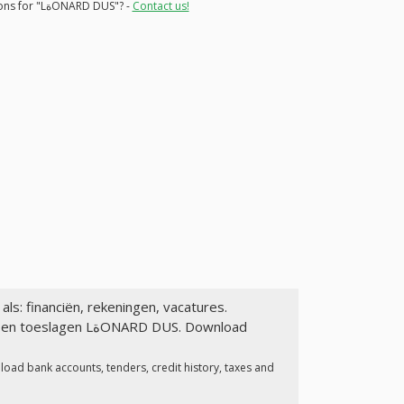
Did you find errors or would like to add more details in informations for "LةONARD DUS"? -
Contact us!
als: financiën, rekeningen, vacatures.
NARD DUS. Download
load bank accounts, tenders, credit history, taxes and