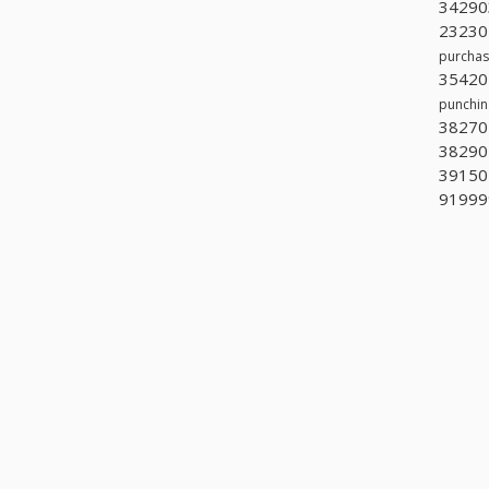
34290
232301
purchas
354202
punching
382701
38290
391502
919999