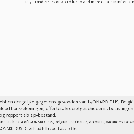
ebben dergelijke gegevens gevonden van
LةONARD DUS, België
ad bankrekeningen, offertes, kredietgeschiedenis, belastingen en toeslagen LةO
dig rapport als zip-bestand.
und such data of
LةONARD DUS, Belgium
as: finance, accounts, vacancies. Down
fees LةONARD DUS. Download full report as zip-file.