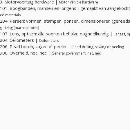
3. Motorvoertuig hardware |
Motor vehicle hardware
01. Boogbanden, mannen en jongens ': gemaakt van aangekocht
ed materials
04. Persen: vormen, stampen, ponsen, dimensioneren (gereed
, sizing (machine tools)
07. Lens, optisch: alle soorten behalve oogheelkundig |
Lenses, op
204. Ceilometers |
Ceilometers
06. Pearl boren, zagen of peelen |
Pearl drilling, sawing or peeling
00. Overheid, nec, nec |
General government, nec, nec