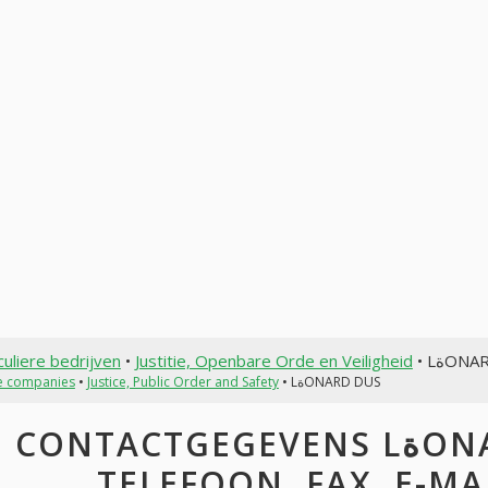
culiere bedrijven
•
Justitie, Openbare Orde en Veiligheid
• LةO
te companies
•
Justice, Public Order and Safety
• LةONARD DUS
CONTACTGEGEVENS LةONARD DUS: ADRES,
TELEFOON, FAX, E-MAI