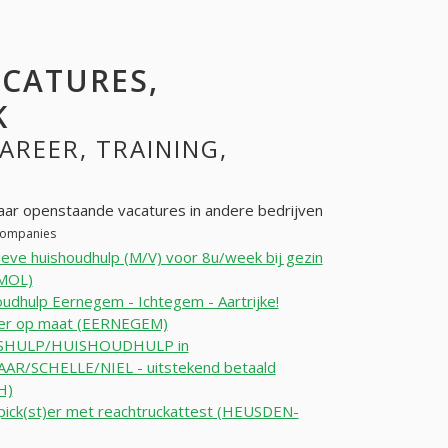
ACATURES,
K
CAREER, TRAINING,
 voor LةONARD DUS. Op zoek naar openstaande vacatures in andere bedrijven
other companies
ieve huishoudhulp (M/V) voor 8u/week bij gezin
MOL)
udhulp Eernegem - Ichtegem - Aartrijke!
er op maat (EERNEGEM)
SHULP/HUISHOUDHULP in
AR/SCHELLE/NIEL - uitstekend betaald
H)
ick(st)er met reachtruckattest (HEUSDEN-