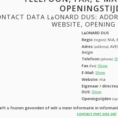
OPENINGSTIJ
 DATA LةONARD DUS: ADDRESS, PHONE, FAX, EMAIL,
WEBSITE, OPENING
LةONARD DUS
Regio
:
N\A, 
(region)
Adres
:
AVE
(address)
België
Telefoon
:
S
(phone)
Fax
:
Show
+32 (
(fax)
E-Mail:
Show
Website:
n\a
Eigenaar / directe
DUS
:
Show
Openingstijden
(op
contact met ons op!