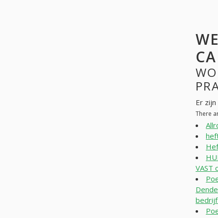
WE
CA
WO
PR
All
hef
Hef
HUI
VAST c
Poe
Dender
bedri
Poe