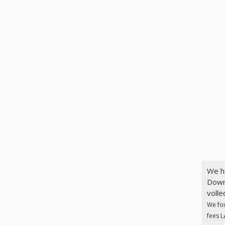
We h
Downlo
volle
We fo