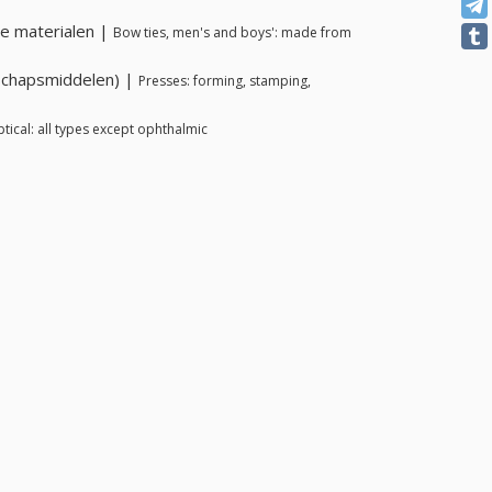
e materialen |
Bow ties, men's and boys': made from
schapsmiddelen) |
Presses: forming, stamping,
tical: all types except ophthalmic