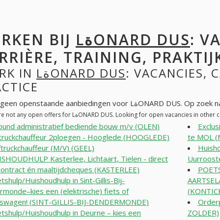
RKEN BIJ
LةONARD DUS
: V
RRIÈRE, TRAINING, PRAKTIJ
RK IN
LةONARD DUS
: VACANCIES, 
ACTICE
Er zijn geen openstaande aanbiedingen
There are not any open offers for LةONARD DUS. Looking for open vacancies in 
round administratief bediende bouw m/v (OLEN)
Exclus
truckchauffeur 2ploegen - Hooglede (HOOGLEDE)
te MOL (
truckchauffeur (M/V) (GEEL)
Huisho
SHOUDHULP Kasterlee, Lichtaart, Tielen - direct
Uurroost
ontract én maaltijdcheques (KASTERLEE)
POET
tshulp/Huishoudhulp in Sint-Gillis-Bij-
AARTSELA
monde–kies een (elektrische) fiets of
(KONTIC
jfswagen! (SINT-GILLIS-BIJ-DENDERMONDE)
Orderp
tshulp/Huishoudhulp in Deurne – kies een
ZOLDER)