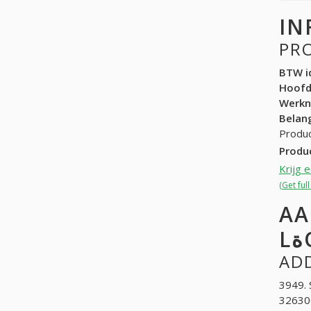
IN
PR
BTW id
Hoof
Werk
Belang
Produ
AA
3949. 
326300