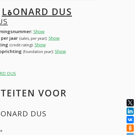
I
LةONARD DUS
US
mingsnummer:
Show
 per jaar
:
Show
(sales, per year)
ating
:
Show
(credit rating)
 oprichting
:
Show
(foundation year)
n de officiële database van BE voor LةONARD DUS
ITEITEN VOOR
ADDITION KINDS OF ACTIVITIES FOR LةONARD DUS
re