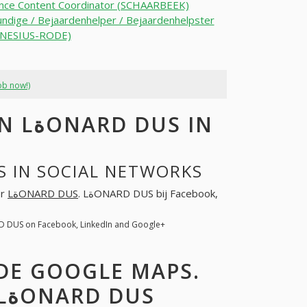
ance Content Coordinator (SCHAARBEEK)
ndige / Bejaardenhelper / Bejaardenhelpster
ENESIUS-RODE)
ob now!)
S IN
S OF LةONARD DUS IN SOCIAL NETWORKS
or
LةONARD DUS
. LةONARD DUS bij Facebook,
ARD DUS on Facebook, LinkedIn and Google+
ADRES EN CONTACTEN LةONARD DUS