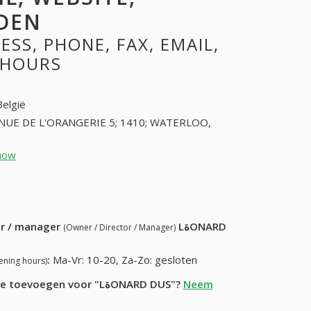
DEN
 HOURS
België
NUE DE L'ORANGERIE 5; 1410; WATERLOO,
how
23541983 (+32-23541983)
60) 447-72-24
ur / manager
LةONARD
(Owner / Director / Manager)
:
Ma-Vr: 10-20, Za-Zo: gesloten
ening hours)
Heeft u fouten gevonden of wilt u meer informatie in informatie toevoegen voor "LةONARD DUS"?
Neem