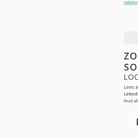
(elekt
ZOE
SO
Lees a
Linked
Read al
L