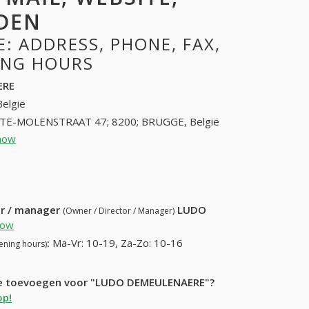
DEN
 ADDRESS, PHONE, FAX,
NING HOURS
ERE
België
TE-MOLENSTRAAT 47; 8200; BRUGGE, België
how
50392444 (+32-50392444)
3) 611-13-46
ur / manager
LUDO
(Owner / Director / Manager)
how
:
Ma-Vr: 10-19, Za-Zo: 10-16
ening hours)
atie toevoegen voor "LUDO DEMEULENAERE"?
op!