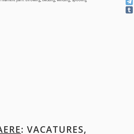
AERE
: VACATURES,