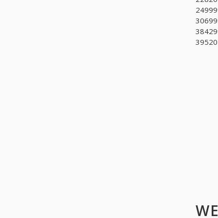
24999
30699
38429
395201
WE