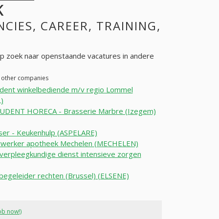
K
NCIES, CAREER, TRAINING,
 zoek naar openstaande vacatures in andere
n other companies
dent winkelbediende m/v regio Lommel
)
UDENT HORECA - Brasserie Marbre (Izegem)
ser - Keukenhulp (ASPELARE)
werker apotheek Mechelen (MECHELEN)
erpleegkundige dienst intensieve zorgen
begeleider rechten (Brussel) (ELSENE)
ob now!)