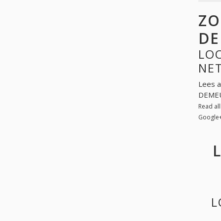
ZO
DE
LO
NE
Lees a
DEMEU
Read al
Google
L