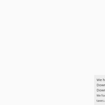
We h
Down
Downl
We fo
taxes 