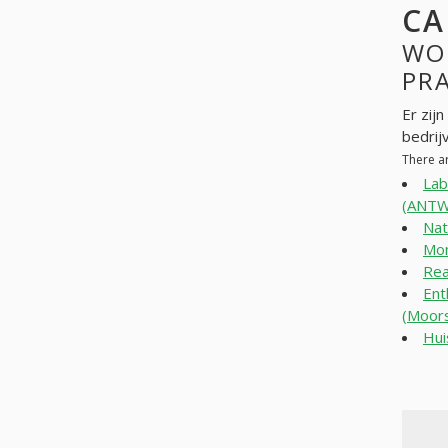
CA
WO
PR
Er zij
bedrij
There a
Lab
(ANT
Nat
Mon
Rea
Ent
(Moors
Hui