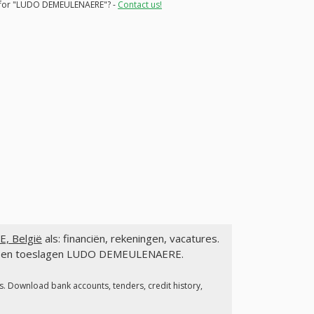
ns for "LUDO DEMEULENAERE"? -
Contact us!
 België
als: financiën, rekeningen, vacatures.
gen en toeslagen LUDO DEMEULENAERE.
s. Download bank accounts, tenders, credit history,