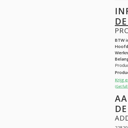
IN
DE
PR
BTW id
Hoof
Werk
Belang
Produ
Produ
Krijg 
(Get fu
AA
DE
ADD
228202