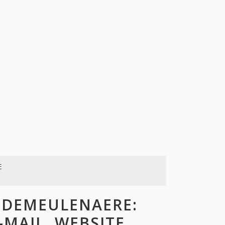
E
 DEMEULENAERE:
-MAIL, WEBSITE,