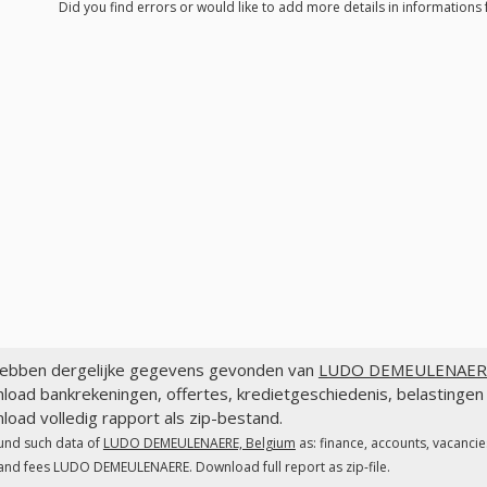
Did you find errors or would like to add more details in informatio
ebben dergelijke gegevens gevonden van
LUDO DEMEULENAERE,
load bankrekeningen, offertes, kredietgeschiedenis, belastin
oad volledig rapport als zip-bestand.
und such data of
LUDO DEMEULENAERE, Belgium
as: finance, accounts, vacancie
and fees LUDO DEMEULENAERE. Download full report as zip-file.