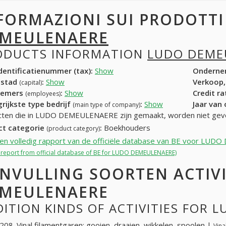
FORMAZIONI SUI PRODOTT
MEULENAERE
ODUCTS INFORMATION
LUDO DEME
entificatienummer (tax):
Show
Onderne
dstad
:
Show
Verkoop,
(capital)
nemers
:
Show
Credit r
(employees)
rijkste type bedrijf
:
Show
Jaar van
(main type of company)
cten die in LUDO DEMEULENAERE zijn gemaakt, worden niet gev
ct categorie
:
Boekhouders
(product category)
een volledig rapport van de officiële database van BE voor L
ll report from official database of BE for LUDO DEMEULENAERE)
NVULLING SOORTEN ACTIV
MEULENAERE
ITION KINDS OF ACTIVITIES FOR
08. Vinal filamentgaren: gooien, draaien, wikkelen, spoolen |
Vina