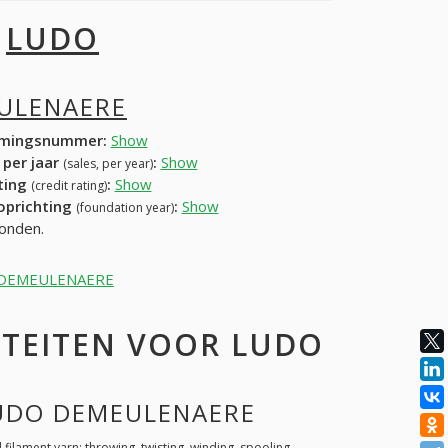
I
LUDO
ULENAERE
mingsnummer:
Show
 per jaar
:
Show
(sales, per year)
ating
:
Show
(credit rating)
 oprichting
:
Show
(foundation year)
onden.
UDO DEMEULENAERE
ITEITEN VOOR LUDO
 LUDO DEMEULENAERE
l filament yarn: throwing, twisting, winding, spooling