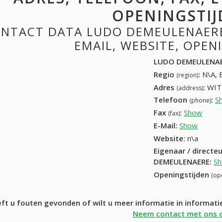
OPENINGSTIJ
NTACT DATA LUDO DEMEULENAERE:
EMAIL, WEBSITE, OPE
LUDO DEMEULENA
Regio
:
N\A, 
(region)
Adres
:
WIT
(address)
Telefoon
:
S
(phone)
Fax
:
Show
+32 (
(fax)
E-Mail:
Show
Website:
n\a
Eigenaar / directe
DEMEULENAERE
:
S
Openingstijden
(op
ft u fouten gevonden of wilt u meer informatie in inform
Neem contact met ons 