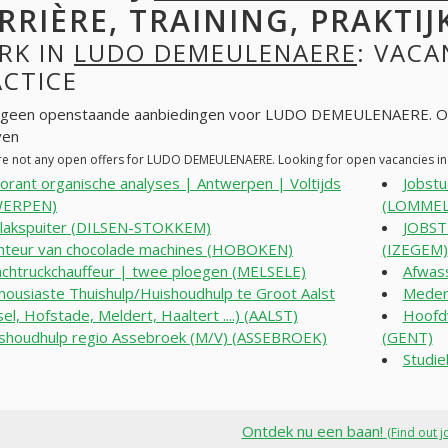
RRIÈRE, TRAINING, PRAKTIJ
RK IN
LUDO DEMEULENAERE
: VACA
ACTICE
n geen openstaande aanbiedingen voor LUDO DEMEULENAERE. Op
ven
re not any open offers for LUDO DEMEULENAERE. Looking for open vacancies i
orant organische analyses | Antwerpen | Voltijds
Jobstu
WERPEN)
(LOMMEL
lakspuiter (DILSEN-STOKKEM)
JOBST
teur van chocolade machines (HOBOKEN)
(IZEGEM)
chtruckchauffeur | twee ploegen (MELSELE)
Afwas
housiaste Thuishulp/Huishoudhulp te Groot Aalst
Meder
el, Hofstade, Meldert, Haaltert ....) (AALST)
Hoofdv
shoudhulp regio Assebroek (M/V) (ASSEBROEK)
(GENT)
Studie
Ontdek nu een baan!
(Find out j