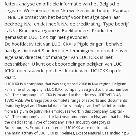
feiten, analyse en officiële informatie van het Belgische
register. Werknemers van
N/a
werken in dit bedrijf. Kapitaal
-
N/a
. De omzet van het bedrijf voor het afgelopen jaar
bedroeg
N/a
, en dat heeft
N/a
de creditrating. Type bedrijf
is
N/a
. Branchecategorie is Boekhouders. Producten
gemaakt in LUC ICKX zijn niet gevonden.
De hoofdactiviteit van LUC ICKX is Pijpleidingen, behalve
aardgas, inclusief 8 andere bestemmingen. Informatie over
eigenaar, directeur of manager van LUC ICKX is niet
beschikbaar. U kunt ook beoordelingen bekijken van LUC
ICKX, openstaande posities, locatie van LUC ICKX op de
kaart.
LUC ICKX
is a company, that was registered 2008 in N\A region, Belgium.
Full name of company is LUC ICKX, company assigned to the tax number
N/a
. The company LUC ICKX is located at the address: HEIERVELD 48;
1730; ASSE. We brings you a complete range of reports and documents
featuring legal and financial data, facts, analysis and official information
from Belgium Registry.
N/a
employees work in this company. Capital -
N/a
. The company's sales for last year amounted to
N/a
, and that has
N/a
the credit rating. Type of company is
N/a
. Industry category is
Boekhouders. Products created in LUC ICKX were not found.
The main activity of LUC ICKX is Pipelines, Except Natural Gas, including 8