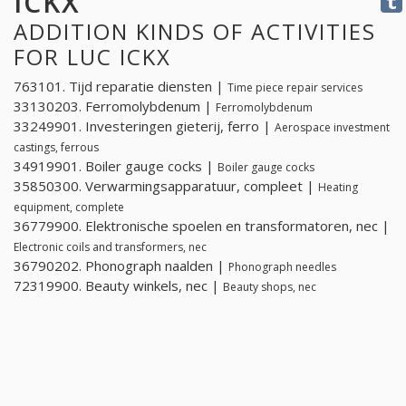
ICKX
ADDITION KINDS OF ACTIVITIES
FOR LUC ICKX
763101. Tijd reparatie diensten |
Time piece repair services
33130203. Ferromolybdenum |
Ferromolybdenum
33249901. Investeringen gieterij, ferro |
Aerospace investment
castings, ferrous
34919901. Boiler gauge cocks |
Boiler gauge cocks
35850300. Verwarmingsapparatuur, compleet |
Heating
equipment, complete
36779900. Elektronische spoelen en transformatoren, nec |
Electronic coils and transformers, nec
36790202. Phonograph naalden |
Phonograph needles
72319900. Beauty winkels, nec |
Beauty shops, nec