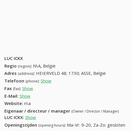
LUC ICKX
Regio
:
N\A, België
(region)
Adres
:
HEIERVELD 48; 1730; ASSE, België
(address)
Telefoon
:
Show
24528185 (+32-24528185)
(phone)
Fax
:
Show
+32 (64) 888-13-90
(fax)
E-Mail:
Show
Website:
n\a
Eigenaar / directeur / manager
(Owner / Director / Manager)
LUC ICKX
:
Show
Openingstijden
:
Ma-Vr: 9-20, Za-Zo: gesloten
(opening hours)