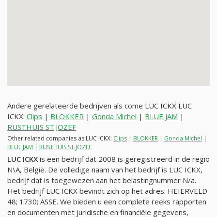
Andere gerelateerde bedrijven als come LUC ICKX LUC
ICKX:
Clips
|
BLOKKER
|
Gonda Michel
|
BLUE JAM
|
RUSTHUIS ST.JOZEF
Other related companies as LUC ICKX:
Clips
|
BLOKKER
|
Gonda Michel
|
BLUE JAM
|
RUSTHUIS ST.JOZEF
LUC ICKX
is een bedrijf dat 2008 is geregistreerd in de regio
N\A, België. De volledige naam van het bedrijf is LUC ICKX,
bedrijf dat is toegewezen aan het belastingnummer
N/a
.
Het bedrijf LUC ICKX bevindt zich op het adres: HEIERVELD
48; 1730; ASSE. We bieden u een complete reeks rapporten
en documenten met juridische en financiële gegevens,