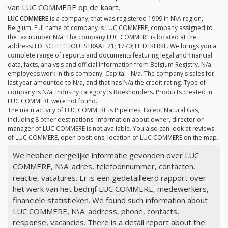
van LUC COMMERE op de kaart.
LUC COMMERE
is a company, that was registered 1999 in N\A region,
Belgium. Full name of company is LUC COMMERE, company assigned to
the tax number
N/a
. The company LUC COMMERE is located at the
address: ED. SCHELFHOUTSTRAAT 21; 1770; LIEDEKERKE. We brings you a
complete range of reports and documents featuring legal and financial
data, facts, analysis and official information from Belgium Registry.
N/a
employees work in this company. Capital -
N/a
. The company's sales for
last year amounted to
N/a
, and that has
N/a
the credit rating. Type of
company is
N/a
. Industry category is Boekhouders. Products created in
LUC COMMERE were not found.
The main activity of LUC COMMERE is Pipelines, Except Natural Gas,
including 8 other destinations. Information about owner, director or
manager of LUC COMMERE is not available. You also can look at reviews
of LUC COMMERE, open positions, location of LUC COMMERE on the map.
We hebben dergelijke informatie gevonden over LUC
COMMERE, N\A: adres, telefoonnummer, contacten,
reactie, vacatures. Er is een gedetailleerd rapport over
het werk van het bedrijf LUC COMMERE, medewerkers,
financiële statistieken. We found such information about
LUC COMMERE, N\A: address, phone, contacts,
response, vacancies. There is a detail report about the