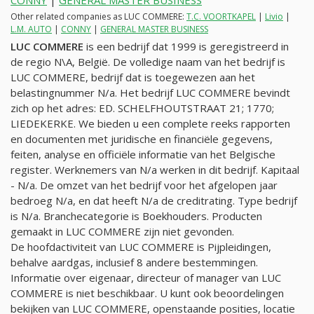
CONNY
|
GENERAL MASTER BUSINESS
Other related companies as LUC COMMERE:
T.C. VOORTKAPEL
|
Livio
|
L.M. AUTO
|
CONNY
|
GENERAL MASTER BUSINESS
LUC COMMERE
is een bedrijf dat 1999 is geregistreerd in
de regio N\A, België. De volledige naam van het bedrijf is
LUC COMMERE, bedrijf dat is toegewezen aan het
belastingnummer
N/a
. Het bedrijf LUC COMMERE bevindt
zich op het adres: ED. SCHELFHOUTSTRAAT 21; 1770;
LIEDEKERKE. We bieden u een complete reeks rapporten
en documenten met juridische en financiële gegevens,
feiten, analyse en officiële informatie van het Belgische
register. Werknemers van
N/a
werken in dit bedrijf. Kapitaal
-
N/a
. De omzet van het bedrijf voor het afgelopen jaar
bedroeg
N/a
, en dat heeft
N/a
de creditrating. Type bedrijf
is
N/a
. Branchecategorie is Boekhouders. Producten
gemaakt in LUC COMMERE zijn niet gevonden.
De hoofdactiviteit van LUC COMMERE is Pijpleidingen,
behalve aardgas, inclusief 8 andere bestemmingen.
Informatie over eigenaar, directeur of manager van LUC
COMMERE is niet beschikbaar. U kunt ook beoordelingen
bekijken van LUC COMMERE, openstaande posities, locatie