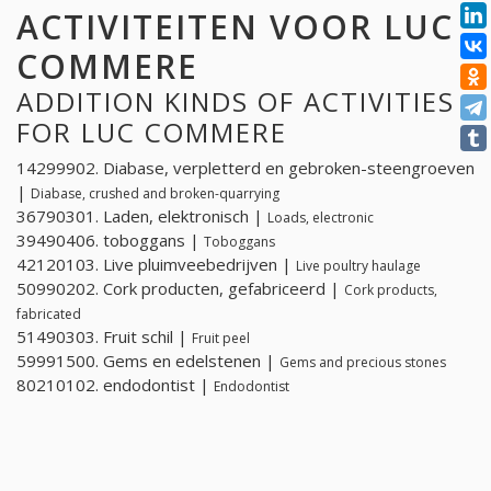
ACTIVITEITEN VOOR LUC
COMMERE
ADDITION KINDS OF ACTIVITIES
FOR LUC COMMERE
14299902. Diabase, verpletterd en gebroken-steengroeven
|
Diabase, crushed and broken-quarrying
36790301. Laden, elektronisch |
Loads, electronic
39490406. toboggans |
Toboggans
42120103. Live pluimveebedrijven |
Live poultry haulage
50990202. Cork producten, gefabriceerd |
Cork products,
fabricated
51490303. Fruit schil |
Fruit peel
59991500. Gems en edelstenen |
Gems and precious stones
80210102. endodontist |
Endodontist