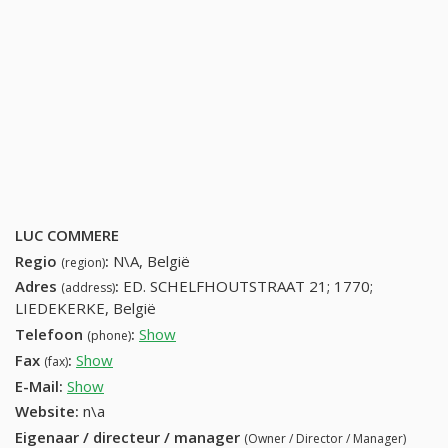
LUC COMMERE
Regio
:
N\A, België
(region)
Adres
:
ED. SCHELFHOUTSTRAAT 21; 1770;
(address)
LIEDEKERKE, België
Telefoon
:
Show
53684754 (+32-53684754)
(phone)
Fax
:
Show
+32 (16) 111-42-42
(fax)
E-Mail:
Show
Website:
n\a
Eigenaar / directeur / manager
(Owner / Director / Manager)