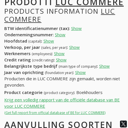
PRODOTTI
LUC COMMERE
PRODUCTS INFORMATION
LUC
COMMERE
BTW identificatienummer (tax):
Show
Ondernemingsnummer:
Show
Hoofdstad
:
Show
(capital)
Verkoop, per jaar
:
Show
(sales, per year)
Werknemers
:
Show
(employees)
Credit rating
:
Show
(credit rating)
Belangrijkste type bedrijf
:
Show
(main type of company)
Jaar van oprichting
:
Show
(foundation year)
Producten die in LUC COMMERE zijn gemaakt, worden niet
gevonden.
Product categorie
:
Boekhouders
(product category)
Krijg een volledig rapport van de officiële database van BE
voor LUC COMMERE
(Get full report from official database of BE for LUC COMMERE)
AANVULLING SOORTEN