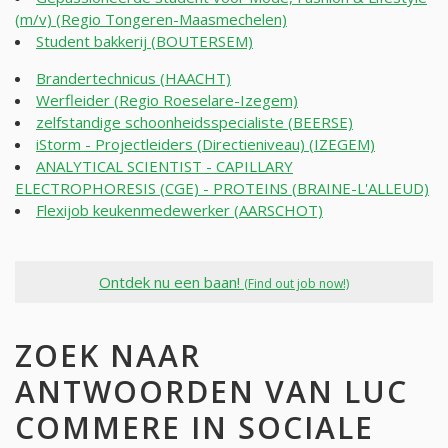
(m/v) (Regio Tongeren-Maasmechelen)
Student bakkerij (BOUTERSEM)
Brandertechnicus (HAACHT)
Werfleider (Regio Roeselare-Izegem)
zelfstandige schoonheidsspecialiste (BEERSE)
iStorm - Projectleiders (Directieniveau) (IZEGEM)
ANALYTICAL SCIENTIST - CAPILLARY
ELECTROPHORESIS (CGE) - PROTEINS (BRAINE-L'ALLEUD)
Flexijob keukenmedewerker (AARSCHOT)
Ontdek nu een baan!
(Find out job now!)
ZOEK NAAR
ANTWOORDEN VAN LUC
COMMERE IN SOCIALE