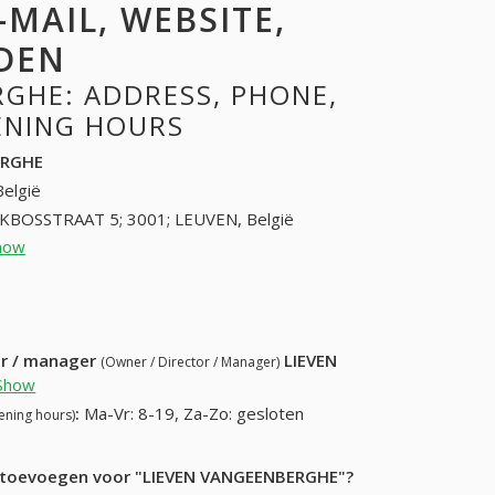
-MAIL, WEBSITE,
DEN
GHE: ADDRESS, PHONE,
PENING HOURS
ERGHE
België
KBOSSTRAAT 5; 3001; LEUVEN, België
how
16406191 (+32-16406191)
51) 204-38-51
ur / manager
LIEVEN
(Owner / Director / Manager)
Show
:
Ma-Vr: 8-19, Za-Zo: gesloten
ening hours)
ie toevoegen voor "LIEVEN VANGEENBERGHE"?