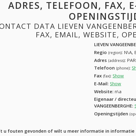
ADRES, TELEFOON, FAX, E
OPENINGSTIJ
ONTACT DATA LIEVEN VANGEENBER
FAX, EMAIL, WEBSITE, O
LIEVEN VANGEENB
Regio
:
N\A, 
(region)
Adres
:
PAR
(address)
Telefoon
:
S
(phone)
Fax
:
Show
+32 (
(fax)
E-Mail:
Show
Website:
n\a
Eigenaar / directe
VANGEENBERGHE
:
Openingstijden
(op
t u fouten gevonden of wilt u meer informatie in informat