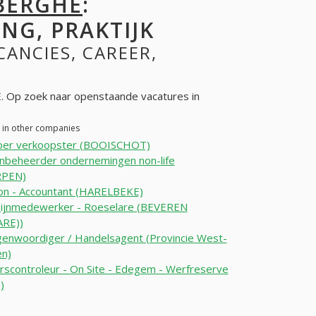
BERGHE
:
NG, PRAKTIJK
CANCIES, CAREER,
 Op zoek naar openstaande vacatures in
 in other companies
per verkoopster (BOOISCHOT)
nbeheerder ondernemingen non-life
PEN)
ion - Accountant (HARELBEKE)
ijnmedewerker - Roeselare (BEVEREN
RE))
enwoordiger / Handelsagent (Provincie West-
en)
scontroleur - On Site - Edegem - Werfreserve
)