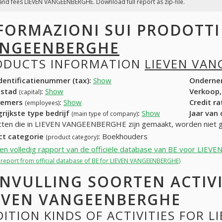
and fees LIEVEN VANGEENBERGHE. Download full report as zip-file.
FORMAZIONI SUI PRODOTT
NGEENBERGHE
ODUCTS INFORMATION
LIEVEN VA
entificatienummer (tax):
Show
Onderne
dstad
:
Show
Verkoop,
(capital)
nemers
:
Show
Credit r
(employees)
rijkste type bedrijf
:
Show
Jaar van
(main type of company)
ten die in LIEVEN VANGEENBERGHE zijn gemaakt, worden niet 
ct categorie
:
Boekhouders
(product category)
een volledig rapport van de officiële database van BE voor L
ll report from official database of BE for LIEVEN VANGEENBERGHE)
NVULLING SOORTEN ACTIV
EVEN VANGEENBERGHE
ITION KINDS OF ACTIVITIES FOR 