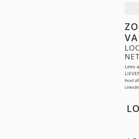
ZO
VA
LOO
NE
Lees a
LIEVE
Read al
LinkedI
LO