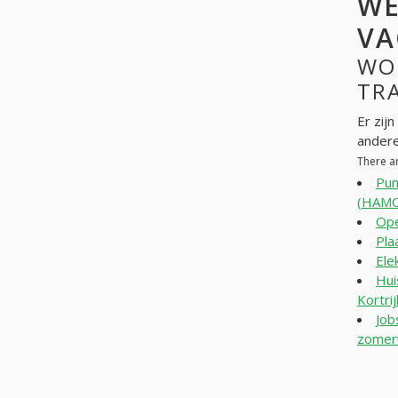
WE
VA
WO
TRA
Er zij
andere
There a
Pun
(HAM
Ope
Pla
Ele
Hui
Kortri
Job
zomerv