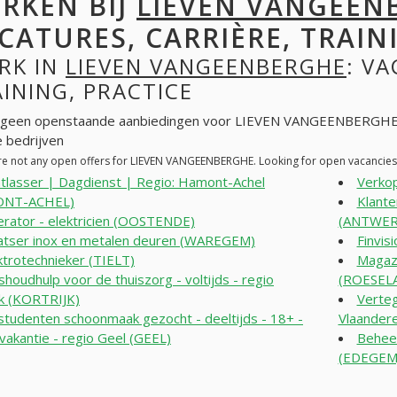
RKEN BIJ
LIEVEN VANGEEN
CATURES, CARRIÈRE, TRAINI
RK IN
LIEVEN VANGEENBERGHE
: VA
INING, PRACTICE
n geen openstaande aanbiedingen voor LIEVEN VANGEENBERGHE.
 bedrijven
re not any open offers for LIEVEN VANGEENBERGHE. Looking for open vacancies
tlasser | Dagdienst | Regio: Hamont-Achel
Verko
ONT-ACHEL)
Klante
rator - elektricien (OOSTENDE)
(ANTWER
atser inox en metalen deuren (WAREGEM)
Finvis
ktrotechnieker (TIELT)
Magaz
shoudhulp voor de thuiszorg - voltijds - regio
(ROESELA
jk (KORTRIJK)
Verteg
studenten schoonmaak gezocht - deeltijds - 18+ -
Vlaander
akantie - regio Geel (GEEL)
Beheer
(EDEGEM