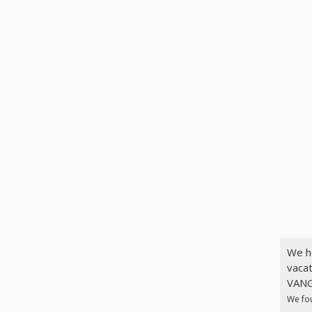
We h
vacat
VANG
We fo