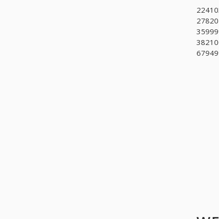
224103
27820
359999
382100
679499