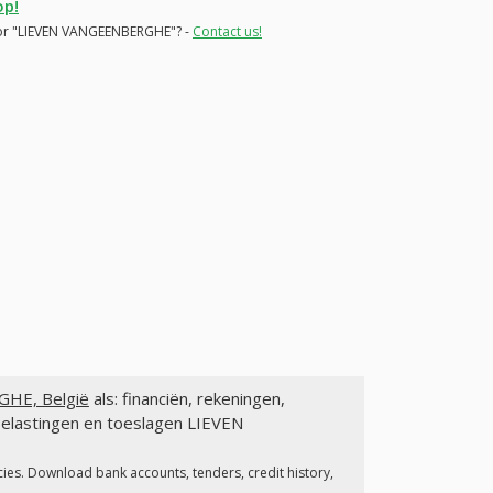
op!
s for "LIEVEN VANGEENBERGHE"? -
Contact us!
HE, België
als: financiën, rekeningen,
belastingen en toeslagen LIEVEN
cies. Download bank accounts, tenders, credit history,