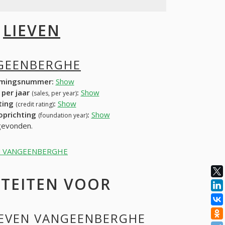
I
LIEVEN
NGEENBERGHE
mingsnummer:
Show
 per jaar
:
Show
(sales, per year)
ating
:
Show
(credit rating)
 oprichting
:
Show
(foundation year)
gevonden.
IEVEN VANGEENBERGHE
ITEITEN VOOR
LIEVEN VANGEENBERGHE