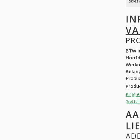
taxes 
IN
VA
PR
BTW id
Hoof
Werk
Belang
Produc
Produ
Krijg 
(Get fu
AA
LI
ADD