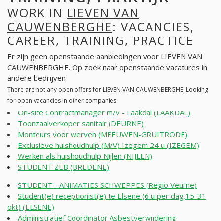
WORK IN
LIEVEN VAN
CAUWENBERGHE
: VACANCIES,
CAREER, TRAINING, PRACTICE
Er zijn geen openstaande aanbiedingen voor LIEVEN VAN
CAUWENBERGHE. Op zoek naar openstaande vacatures in
andere bedrijven
There are not any open offers for LIEVEN VAN CAUWENBERGHE. Looking
for open vacancies in other companies
On-site Contractmanager m/v - Laakdal (LAAKDAL)
Toonzaalverkoper sanitair (DEURNE)
Monteurs voor werven (MEEUWEN-GRUITRODE)
Exclusieve huishoudhulp (M/V) Izegem 24 u (IZEGEM)
Werken als huishoudhulp Nijlen (NIJLEN)
STUDENT ZEB (BREDENE)
STUDENT - ANIMATIES SCHWEPPES (Regio Veurne)
Student(e) receptionist(e) te Elsene (6 u per dag,15-31
okt) (ELSENE)
Administratief Coördinator Asbestverwijdering