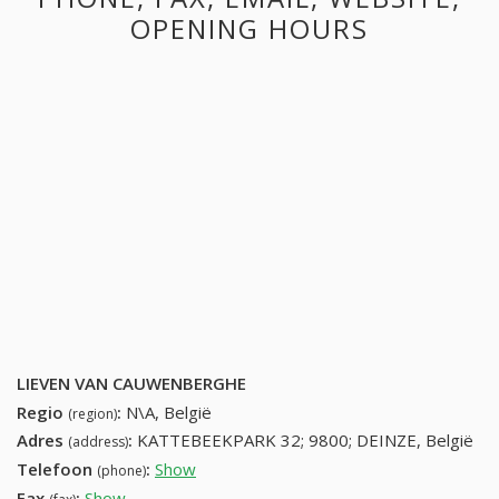
OPENING HOURS
LIEVEN VAN CAUWENBERGHE
Regio
:
N\A, België
(region)
Adres
:
KATTEBEEKPARK 32; 9800; DEINZE, België
(address)
Telefoon
:
Show
93868211 (+32-93868211)
(phone)
Fax
:
Show
+32 (4) 772-75-66