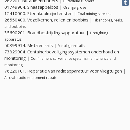
282201. Butadieenrubbers |
Butadiene rubbers
01749904. Sinaasappelbos |
Orange grove
12410000. Steenkoolmijndiensten |
Coal mining services
26550400. Vezelkernen, rollen en bobbins |
Fiber cores, reels,
and bobbins
35690201. Brandbestrijdingsapparatuur |
Firefighting
apparatus
50399914. Metalen rails |
Metal guardrails
73829904. Containerbeveiligingssystemen onderhoud en
monitoring |
Confinement surveillance systems maintenance and
monitoring
76220101. Reparatie van radioapparatuur voor vliegtuigen |
Aircraft radio equipment repair