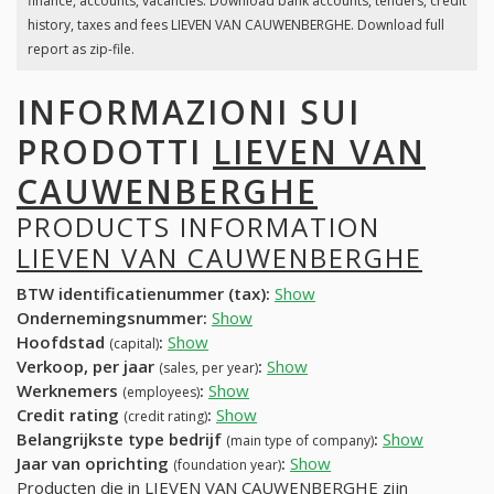
finance, accounts, vacancies. Download bank accounts, tenders, credit
history, taxes and fees LIEVEN VAN CAUWENBERGHE. Download full
report as zip-file.
INFORMAZIONI SUI
PRODOTTI
LIEVEN VAN
CAUWENBERGHE
PRODUCTS INFORMATION
LIEVEN VAN CAUWENBERGHE
BTW identificatienummer (tax):
Show
Ondernemingsnummer:
Show
Hoofdstad
:
Show
(capital)
Verkoop, per jaar
:
Show
(sales, per year)
Werknemers
:
Show
(employees)
Credit rating
:
Show
(credit rating)
Belangrijkste type bedrijf
:
Show
(main type of company)
Jaar van oprichting
:
Show
(foundation year)
Producten die in LIEVEN VAN CAUWENBERGHE zijn