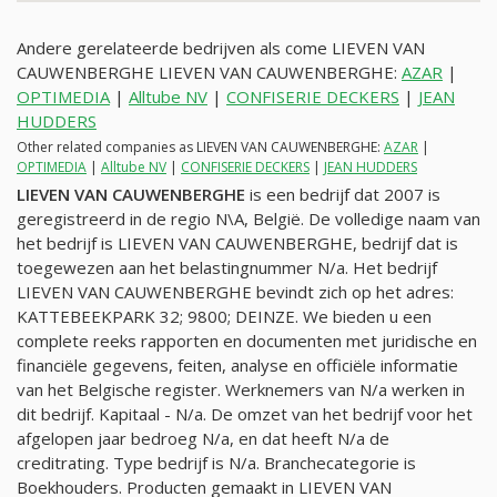
Andere gerelateerde bedrijven als come LIEVEN VAN
CAUWENBERGHE LIEVEN VAN CAUWENBERGHE:
AZAR
|
OPTIMEDIA
|
Alltube NV
|
CONFISERIE DECKERS
|
JEAN
HUDDERS
Other related companies as LIEVEN VAN CAUWENBERGHE:
AZAR
|
OPTIMEDIA
|
Alltube NV
|
CONFISERIE DECKERS
|
JEAN HUDDERS
LIEVEN VAN CAUWENBERGHE
is een bedrijf dat 2007 is
geregistreerd in de regio N\A, België. De volledige naam van
het bedrijf is LIEVEN VAN CAUWENBERGHE, bedrijf dat is
toegewezen aan het belastingnummer
N/a
. Het bedrijf
LIEVEN VAN CAUWENBERGHE bevindt zich op het adres:
KATTEBEEKPARK 32; 9800; DEINZE. We bieden u een
complete reeks rapporten en documenten met juridische en
financiële gegevens, feiten, analyse en officiële informatie
van het Belgische register. Werknemers van
N/a
werken in
dit bedrijf. Kapitaal -
N/a
. De omzet van het bedrijf voor het
afgelopen jaar bedroeg
N/a
, en dat heeft
N/a
de
creditrating. Type bedrijf is
N/a
. Branchecategorie is
Boekhouders. Producten gemaakt in LIEVEN VAN