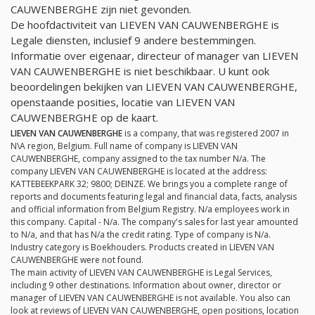
CAUWENBERGHE zijn niet gevonden.
De hoofdactiviteit van LIEVEN VAN CAUWENBERGHE is
Legale diensten, inclusief 9 andere bestemmingen.
Informatie over eigenaar, directeur of manager van LIEVEN
VAN CAUWENBERGHE is niet beschikbaar. U kunt ook
beoordelingen bekijken van LIEVEN VAN CAUWENBERGHE,
openstaande posities, locatie van LIEVEN VAN
CAUWENBERGHE op de kaart.
LIEVEN VAN CAUWENBERGHE
is a company, that was registered 2007 in
N\A region, Belgium. Full name of company is LIEVEN VAN
CAUWENBERGHE, company assigned to the tax number
N/a
. The
company LIEVEN VAN CAUWENBERGHE is located at the address:
KATTEBEEKPARK 32; 9800; DEINZE. We brings you a complete range of
reports and documents featuring legal and financial data, facts, analysis
and official information from Belgium Registry.
N/a
employees work in
this company. Capital -
N/a
. The company's sales for last year amounted
to
N/a
, and that has
N/a
the credit rating. Type of company is
N/a
.
Industry category is Boekhouders. Products created in LIEVEN VAN
CAUWENBERGHE were not found.
The main activity of LIEVEN VAN CAUWENBERGHE is Legal Services,
including 9 other destinations. Information about owner, director or
manager of LIEVEN VAN CAUWENBERGHE is not available. You also can
look at reviews of LIEVEN VAN CAUWENBERGHE, open positions, location