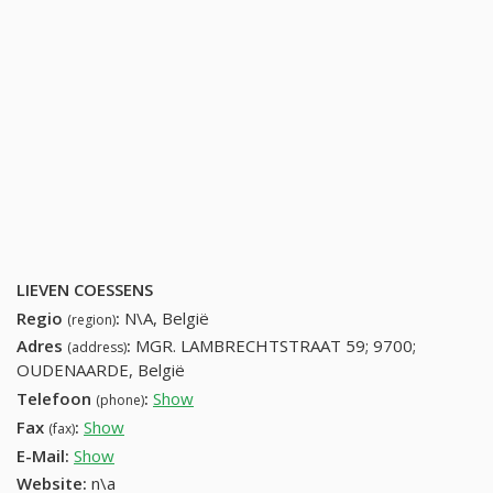
LIEVEN COESSENS
Regio
:
N\A, België
(region)
Adres
:
MGR. LAMBRECHTSTRAAT 59; 9700;
(address)
OUDENAARDE, België
Telefoon
:
Show
55498046 (+32-55498046)
(phone)
Fax
:
Show
+32 (87) 184-11-57
(fax)
E-Mail:
Show
Website:
n\a