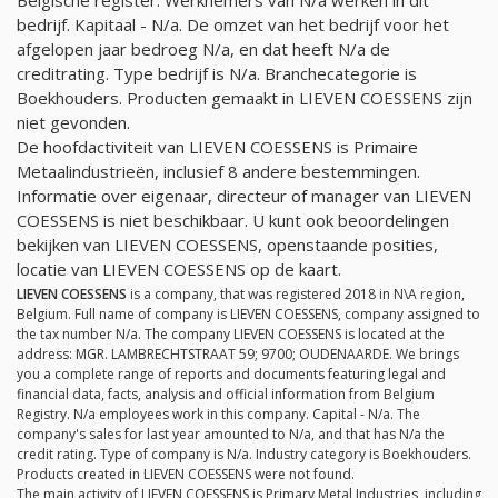
bedrijf. Kapitaal -
N/a
. De omzet van het bedrijf voor het
afgelopen jaar bedroeg
N/a
, en dat heeft
N/a
de
creditrating. Type bedrijf is
N/a
. Branchecategorie is
Boekhouders. Producten gemaakt in LIEVEN COESSENS zijn
niet gevonden.
De hoofdactiviteit van LIEVEN COESSENS is Primaire
Metaalindustrieën, inclusief 8 andere bestemmingen.
Informatie over eigenaar, directeur of manager van LIEVEN
COESSENS is niet beschikbaar. U kunt ook beoordelingen
bekijken van LIEVEN COESSENS, openstaande posities,
locatie van LIEVEN COESSENS op de kaart.
LIEVEN COESSENS
is a company, that was registered 2018 in N\A region,
Belgium. Full name of company is LIEVEN COESSENS, company assigned to
the tax number
N/a
. The company LIEVEN COESSENS is located at the
address: MGR. LAMBRECHTSTRAAT 59; 9700; OUDENAARDE. We brings
you a complete range of reports and documents featuring legal and
financial data, facts, analysis and official information from Belgium
Registry.
N/a
employees work in this company. Capital -
N/a
. The
company's sales for last year amounted to
N/a
, and that has
N/a
the
credit rating. Type of company is
N/a
. Industry category is Boekhouders.
Products created in LIEVEN COESSENS were not found.
The main activity of LIEVEN COESSENS is Primary Metal Industries, including