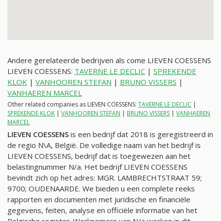
Andere gerelateerde bedrijven als come LIEVEN COESSENS
LIEVEN COESSENS:
TAVERNE LE DECLIC
|
SPREKENDE
KLOK
|
VANHOOREN STEFAN
|
BRUNO VISSERS
|
VANHAEREN MARCEL
Other related companies as LIEVEN COESSENS:
TAVERNE LE DECLIC
|
SPREKENDE KLOK
|
VANHOOREN STEFAN
|
BRUNO VISSERS
|
VANHAEREN
MARCEL
LIEVEN COESSENS
is een bedrijf dat 2018 is geregistreerd in
de regio N\A, België. De volledige naam van het bedrijf is
LIEVEN COESSENS, bedrijf dat is toegewezen aan het
belastingnummer
N/a
. Het bedrijf LIEVEN COESSENS
bevindt zich op het adres: MGR. LAMBRECHTSTRAAT 59;
9700; OUDENAARDE. We bieden u een complete reeks
rapporten en documenten met juridische en financiële
gegevens, feiten, analyse en officiële informatie van het
Belgische register. Werknemers van
N/a
werken in dit