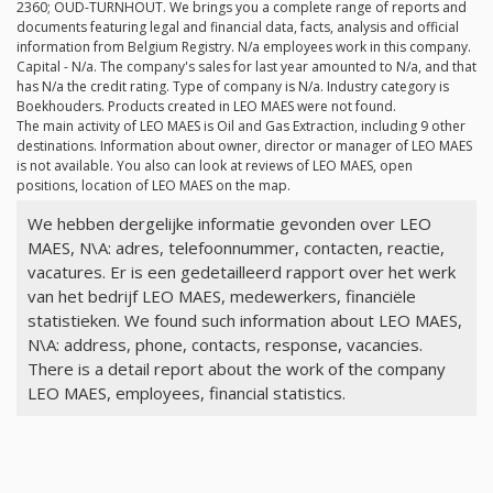
2360; OUD-TURNHOUT. We brings you a complete range of reports and
documents featuring legal and financial data, facts, analysis and official
information from Belgium Registry.
N/a
employees work in this company.
Capital -
N/a
. The company's sales for last year amounted to
N/a
, and that
has
N/a
the credit rating. Type of company is
N/a
. Industry category is
Boekhouders. Products created in LEO MAES were not found.
The main activity of LEO MAES is Oil and Gas Extraction, including 9 other
destinations. Information about owner, director or manager of LEO MAES
is not available. You also can look at reviews of LEO MAES, open
positions, location of LEO MAES on the map.
We hebben dergelijke informatie gevonden over LEO
MAES, N\A: adres, telefoonnummer, contacten, reactie,
vacatures. Er is een gedetailleerd rapport over het werk
van het bedrijf LEO MAES, medewerkers, financiële
statistieken. We found such information about LEO MAES,
N\A: address, phone, contacts, response, vacancies.
There is a detail report about the work of the company
LEO MAES, employees, financial statistics.