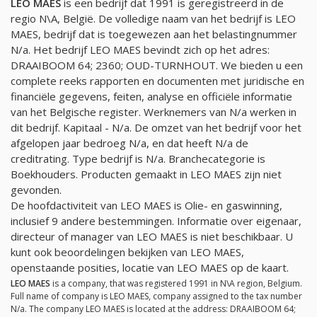
LEO MAES
is een bedrijf dat 1991 is geregistreerd in de
regio N\A, België. De volledige naam van het bedrijf is LEO
MAES, bedrijf dat is toegewezen aan het belastingnummer
N/a
. Het bedrijf LEO MAES bevindt zich op het adres:
DRAAIBOOM 64; 2360; OUD-TURNHOUT. We bieden u een
complete reeks rapporten en documenten met juridische en
financiële gegevens, feiten, analyse en officiële informatie
van het Belgische register. Werknemers van
N/a
werken in
dit bedrijf. Kapitaal -
N/a
. De omzet van het bedrijf voor het
afgelopen jaar bedroeg
N/a
, en dat heeft
N/a
de
creditrating. Type bedrijf is
N/a
. Branchecategorie is
Boekhouders. Producten gemaakt in LEO MAES zijn niet
gevonden.
De hoofdactiviteit van LEO MAES is Olie- en gaswinning,
inclusief 9 andere bestemmingen. Informatie over eigenaar,
directeur of manager van LEO MAES is niet beschikbaar. U
kunt ook beoordelingen bekijken van LEO MAES,
openstaande posities, locatie van LEO MAES op de kaart.
LEO MAES
is a company, that was registered 1991 in N\A region, Belgium.
Full name of company is LEO MAES, company assigned to the tax number
N/a
. The company LEO MAES is located at the address: DRAAIBOOM 64;