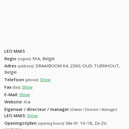
LEO MAES
Regio
:
N\A, België
(region)
Adres
:
DRAAIBOOM 64; 2360; OUD-TURNHOUT,
(address)
België
Telefoon
:
Show
14452192 (+32-14452192)
(phone)
Fax
:
Show
+32 (2) 864-49-28
(fax)
E-Mail:
Show
Website:
n\a
Eigenaar / directeur / manager
(Owner / Director / Manager)
LEO MAES
:
Show
Openingstijden
:
Ma-Vr: 10-18, Za-Zo:
(opening hours)