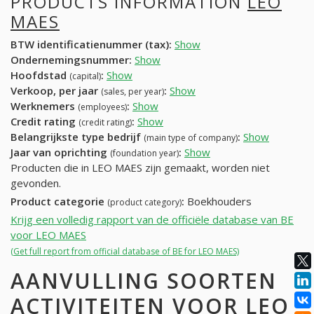
PRODUCTS INFORMATION
LEO
MAES
BTW identificatienummer (tax):
Show
Ondernemingsnummer:
Show
Hoofdstad
:
Show
(capital)
Verkoop, per jaar
:
Show
(sales, per year)
Werknemers
:
Show
(employees)
Credit rating
:
Show
(credit rating)
Belangrijkste type bedrijf
:
Show
(main type of company)
Jaar van oprichting
:
Show
(foundation year)
Producten die in LEO MAES zijn gemaakt, worden niet
gevonden.
Product categorie
:
Boekhouders
(product category)
Krijg een volledig rapport van de officiële database van BE
voor LEO MAES
(Get full report from official database of BE for LEO MAES)
AANVULLING SOORTEN
ACTIVITEITEN VOOR LEO