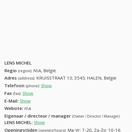
LENS MICHEL
Regio
:
N\A, België
(region)
Adres
:
KRUISSTRAAT 13; 3545; HALEN, België
(address)
Telefoon
:
Show
13441963 (+32-13441963)
(phone)
Fax
:
Show
+32 (83) 835-68-76
(fax)
E-Mail:
Show
Website:
n\a
Eigenaar / directeur / manager
(Owner / Director / Manager)
LENS MICHEL
:
Show
Openingstijden
:
Ma-Vr: 7-20, Za-Zo: 10-16
(opening hours)