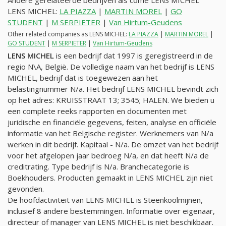
Andere gerelateerde bedrijven als come LENS MICHEL
LENS MICHEL:
LA PIAZZA
|
MARTIN MOREL
|
GO
STUDENT
|
M SERPIETER
|
Van Hirtum-Geudens
Other related companies as LENS MICHEL:
LA PIAZZA
|
MARTIN MOREL
|
GO STUDENT
|
M SERPIETER
|
Van Hirtum-Geudens
LENS MICHEL
is een bedrijf dat 1997 is geregistreerd in de
regio N\A, België. De volledige naam van het bedrijf is LENS
MICHEL, bedrijf dat is toegewezen aan het
belastingnummer
N/a
. Het bedrijf LENS MICHEL bevindt zich
op het adres: KRUISSTRAAT 13; 3545; HALEN. We bieden u
een complete reeks rapporten en documenten met
juridische en financiële gegevens, feiten, analyse en officiële
informatie van het Belgische register. Werknemers van
N/a
werken in dit bedrijf. Kapitaal -
N/a
. De omzet van het bedrijf
voor het afgelopen jaar bedroeg
N/a
, en dat heeft
N/a
de
creditrating. Type bedrijf is
N/a
. Branchecategorie is
Boekhouders. Producten gemaakt in LENS MICHEL zijn niet
gevonden.
De hoofdactiviteit van LENS MICHEL is Steenkoolmijnen,
inclusief 8 andere bestemmingen. Informatie over eigenaar,
directeur of manager van LENS MICHEL is niet beschikbaar.