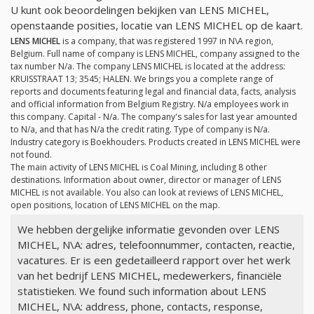
U kunt ook beoordelingen bekijken van LENS MICHEL,
openstaande posities, locatie van LENS MICHEL op de kaart.
LENS MICHEL
is a company, that was registered 1997 in N\A region,
Belgium. Full name of company is LENS MICHEL, company assigned to the
tax number
N/a
. The company LENS MICHEL is located at the address:
KRUISSTRAAT 13; 3545; HALEN. We brings you a complete range of
reports and documents featuring legal and financial data, facts, analysis
and official information from Belgium Registry.
N/a
employees work in
this company. Capital -
N/a
. The company's sales for last year amounted
to
N/a
, and that has
N/a
the credit rating. Type of company is
N/a
.
Industry category is Boekhouders. Products created in LENS MICHEL were
not found.
The main activity of LENS MICHEL is Coal Mining, including 8 other
destinations. Information about owner, director or manager of LENS
MICHEL is not available. You also can look at reviews of LENS MICHEL,
open positions, location of LENS MICHEL on the map.
We hebben dergelijke informatie gevonden over LENS
MICHEL, N\A: adres, telefoonnummer, contacten, reactie,
vacatures. Er is een gedetailleerd rapport over het werk
van het bedrijf LENS MICHEL, medewerkers, financiële
statistieken. We found such information about LENS
MICHEL, N\A: address, phone, contacts, response,