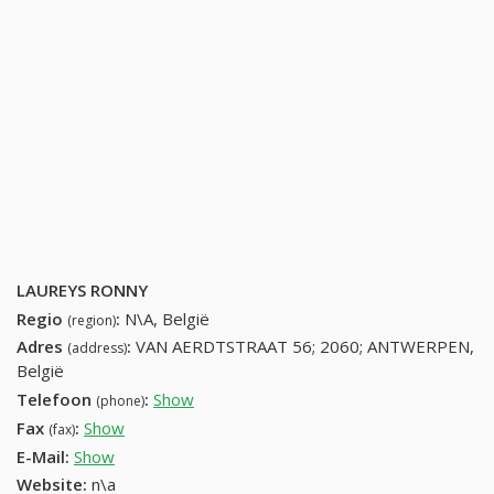
LAUREYS RONNY
Regio
:
N\A, België
(region)
Adres
:
VAN AERDTSTRAAT 56; 2060; ANTWERPEN,
(address)
België
Telefoon
:
Show
32335354
(phone)
Fax
:
Show
+32 (58) 778-68-71
(fax)
E-Mail:
Show
Website:
n\a