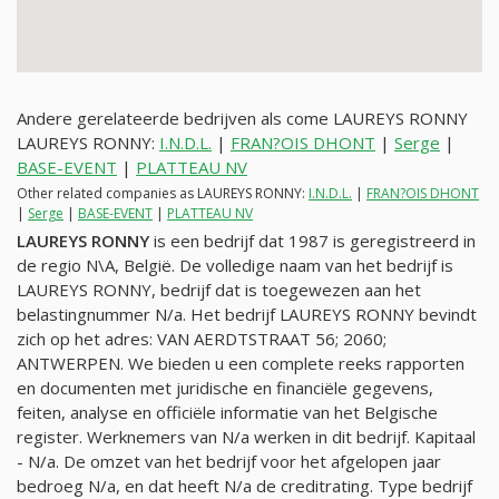
Andere gerelateerde bedrijven als come LAUREYS RONNY
LAUREYS RONNY:
I.N.D.L.
|
FRAN?OIS DHONT
|
Serge
|
BASE-EVENT
|
PLATTEAU NV
Other related companies as LAUREYS RONNY:
I.N.D.L.
|
FRAN?OIS DHONT
|
Serge
|
BASE-EVENT
|
PLATTEAU NV
LAUREYS RONNY
is een bedrijf dat 1987 is geregistreerd in
de regio N\A, België. De volledige naam van het bedrijf is
LAUREYS RONNY, bedrijf dat is toegewezen aan het
belastingnummer
N/a
. Het bedrijf LAUREYS RONNY bevindt
zich op het adres: VAN AERDTSTRAAT 56; 2060;
ANTWERPEN. We bieden u een complete reeks rapporten
en documenten met juridische en financiële gegevens,
feiten, analyse en officiële informatie van het Belgische
register. Werknemers van
N/a
werken in dit bedrijf. Kapitaal
-
N/a
. De omzet van het bedrijf voor het afgelopen jaar
bedroeg
N/a
, en dat heeft
N/a
de creditrating. Type bedrijf