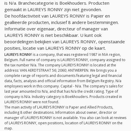
is
N/a
. Branchecategorie is Boekhouders. Producten
gemaakt in LAUREYS RONNY zijn niet gevonden.
De hoofdactiviteit van LAUREYS RONNY is Papier en
geallieerde producten, inclusief 8 andere bestemmingen.
Informatie over eigenaar, directeur of manager van
LAUREYS RONNY is niet beschikbaar. U kunt ook
beoordelingen bekijken van LAUREYS RONNY, openstaande
posities, locatie van LAUREYS RONNY op de kaart.
LAUREYS RONNY
is a company, that was registered 1987 in N\A region,
Belgium. Full name of company is LAUREYS RONNY, company assigned to
the tax number
N/a
. The company LAUREYS RONNY is located at the
address: VAN AERDTSTRAAT 56; 2060; ANTWERPEN. We brings you a
complete range of reports and documents featuring legal and financial
data, facts, analysis and official information from Belgium Registry.
N/a
employees work in this company. Capital -
N/a
. The company's sales for
last year amounted to
N/a
, and that has
N/a
the credit rating. Type of
company is
N/a
. Industry category is Boekhouders. Products created in
LAUREYS RONNY were not found.
The main activity of LAUREYS RONNY is Paper and Allied Products,
including 8 other destinations. Information about owner, director or
manager of LAUREYS RONNY is not available. You also can look at reviews
of LAUREYS RONNY, open positions, location of LAUREYS RONNY on the
map.