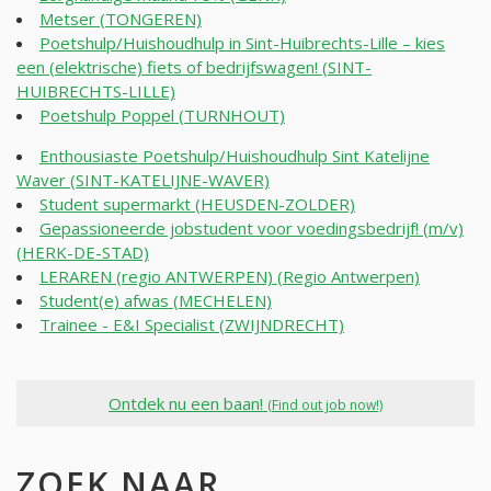
Metser (TONGEREN)
Poetshulp/Huishoudhulp in Sint-Huibrechts-Lille – kies
een (elektrische) fiets of bedrijfswagen! (SINT-
HUIBRECHTS-LILLE)
Poetshulp Poppel (TURNHOUT)
Enthousiaste Poetshulp/Huishoudhulp Sint Katelijne
Waver (SINT-KATELIJNE-WAVER)
Student supermarkt (HEUSDEN-ZOLDER)
Gepassioneerde jobstudent voor voedingsbedrijf! (m/v)
(HERK-DE-STAD)
LERAREN (regio ANTWERPEN) (Regio Antwerpen)
Student(e) afwas (MECHELEN)
Trainee - E&I Specialist (ZWIJNDRECHT)
Ontdek nu een baan!
(Find out job now!)
ZOEK NAAR