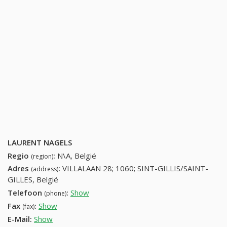
LAURENT NAGELS
Regio
:
N\A, België
(region)
Adres
:
VILLALAAN 28; 1060; SINT-GILLIS/SAINT-
(address)
GILLES, België
Telefoon
:
Show
25384942 (+32-25384942)
(phone)
Fax
:
Show
+32 (67) 491-46-17
(fax)
E-Mail:
Show