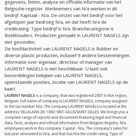
gegevens, feiten, analyse en officiële informatie van het
Belgische register. Werknemers van
N/a
werken in dit
bedrijf. Kapitaal -
N/a
. De omzet van het bedrijf voor het
afgelopen jaar bedroeg
N/a
, en dat heeft
N/a
de
creditrating. Type bedrijf is
N/a
. Branchecategorie is
Boekhouders. Producten gemaakt in LAURENT NAGELS zijn
niet gevonden.
De hoofdactiviteit van LAURENT NAGELS is Rubber en
diverse plastic producten, inclusief 9 andere bestemmingen.
Informatie over eigenaar, directeur of manager van
LAURENT NAGELS is niet beschikbaar. U kunt ook
beoordelingen bekijken van LAURENT NAGELS,
openstaande posities, locatie van LAURENT NAGELS op de
kaart.
LAURENT NAGELS
is a company, that was registered 2007 in N\A region,
Belgium. Full name of company is LAURENT NAGELS, company assigned
to the tax number
N/a
. The company LAURENT NAGELS is located at the
address: VILLALAAN 28; 1060; SINT-GILLIS/SAINT-GILLES. We brings you a
complete range of reports and documents featuring legal and financial
data, facts, analysis and official information from Belgium Registry.
N/a
employees work in this company. Capital -
N/a
. The company's sales for
last year amounted to
N/a
, and that has
N/a
the credit rating. Type of