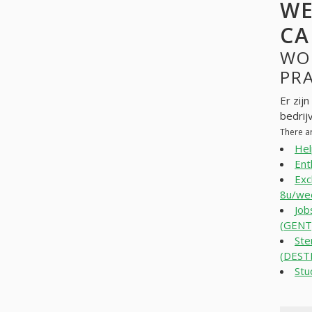
WE
CA
WO
PR
Er zij
bedrij
There a
He
Ent
Exc
8u/wee
Job
(GENT
Ste
(DEST
Stu