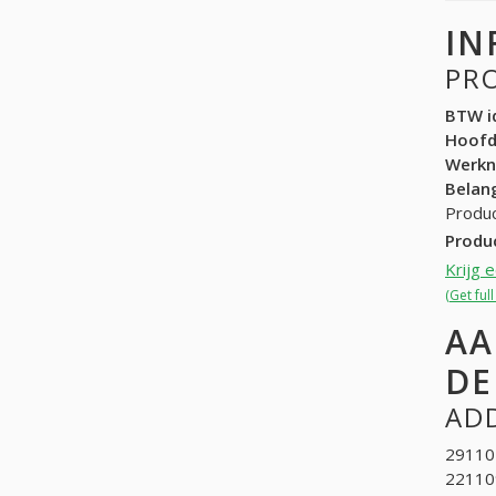
IN
PR
BTW id
Hoof
Werk
Belang
Produc
Produ
Krijg 
(Get ful
AA
DE
ADD
291105
22110