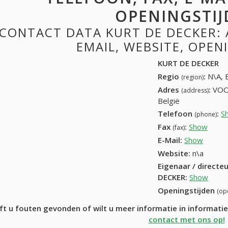
OPENINGSTIJ
CONTACT DATA KURT DE DECKER: 
EMAIL, WEBSITE, OPE
KURT DE DECKER
Regio
:
N\A, 
(region)
Adres
:
VOO
(address)
België
Telefoon
:
S
(phone)
Fax
:
Show
+32 (
(fax)
E-Mail:
Show
Website:
n\a
Eigenaar / directe
DECKER
:
Show
Openingstijden
(op
ft u fouten gevonden of wilt u meer informatie in informat
contact met ons op!