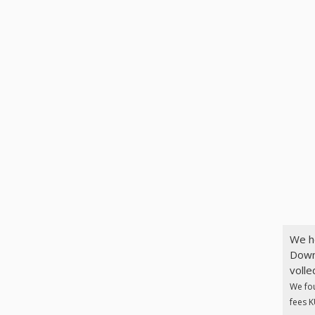
We h
Down
volle
We fo
fees K