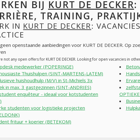
RKEN BIJ
KURT DE DECKER
:
RRIÈRE, TRAINING, PRAKTIJ
RK IN
KURT DE DECKER
: VACANCIES
ACTICE
n geen openstaande aanbiedingen voor KURT DE DECKER. Op zoe
ven
re not any open offers for KURT DE DECKER. Looking for open vacancies in oth
lpdesk medewerker (POPERINGE)
Beton
housiaste Thuishulpen (SINT-MARTENS-LATEM)
Hands
lusieve huishoudhulp (M/V) in St-Michiels 3x
Ervar
k in max. 3 gastgezinnen (SINT-ANDRIES)
zelfs
student enquêteur - ideaal voor kotstudenten
OPTIEKE
)
Busine
rke studenten voor logistieke projecten
Hulpk
ELDONK)
dent frituur + koerier (BETEKOM)