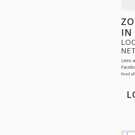
ZO
IN
LOO
NE
Lees a
Facebo
Read al
L