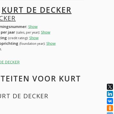
I
KURT DE DECKER
CKER
mingsnummer:
Show
 per jaar
:
Show
(sales, per year)
ating
:
Show
(credit rating)
 oprichting
:
Show
(foundation year)
.
T DE DECKER
ITEITEN VOOR KURT
KURT DE DECKER