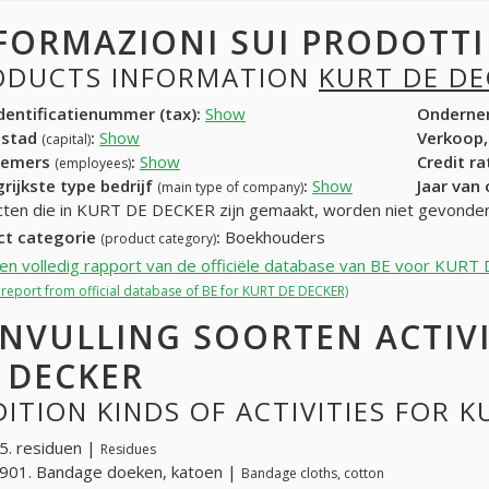
FORMAZIONI SUI PRODOTT
ODUCTS INFORMATION
KURT DE DE
entificatienummer (tax):
Show
Onderne
dstad
:
Show
Verkoop,
(capital)
nemers
:
Show
Credit r
(employees)
rijkste type bedrijf
:
Show
Jaar van
(main type of company)
ten die in KURT DE DECKER zijn gemaakt, worden niet gevonden
ct categorie
:
Boekhouders
(product category)
een volledig rapport van de officiële database van BE voor KUR
l report from official database of BE for KURT DE DECKER)
NVULLING SOORTEN ACTIV
 DECKER
ITION KINDS OF ACTIVITIES FOR 
. residuen |
Residues
901. Bandage doeken, katoen |
Bandage cloths, cotton