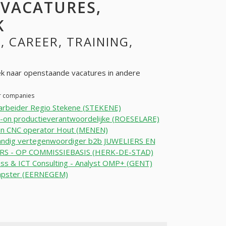
 VACATURES,
K
, CAREER, TRAINING,
k naar openstaande vacatures in andere
er companies
arbeider Regio Stekene (STEKENE)
-on productieverantwoordelijke (ROESELARE)
en CNC operator Hout (MENEN)
tandig vertegenwoordiger b2b JUWELIERS EN
RS - OP COMMISSIEBASIS (HERK-DE-STAD)
ss & ICT Consulting - Analyst OMP+ (GENT)
apster (EERNEGEM)