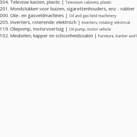
04. Televisie kasten, plastic |
Television cabinets, plastic
01. Mondstukken voor buizen, sigarettenhouders, enz .: rubber
00. Olie- en gasveldmachines |
Oil and gas field machinery
05. Inverters, roterende: elektrisch |
Inverters, rotating: electrical
119. Oliepomp, motorvoertuig |
Oil pump, motor vehicle
02. Meubelen, kapper en schoonheidssalon |
Furniture, barber and