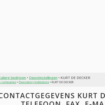
culiere bedrijven
•
Depotinstellingen
• KURT DE DECKER
te companies
•
Depository Institutions
• KURT DE DECKER
CONTACTGEGEVENS KURT DE
TELEFOON, FAX, E-MAI