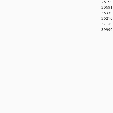
251903
306912
353300
362102
37140
399901