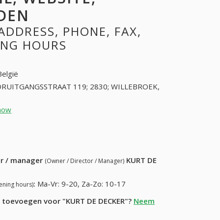
DEN
ADDRESS, PHONE, FAX,
NING HOURS
België
RUITGANGSSTRAAT 119; 2830; WILLEBROEK,
how
38869722 (+32-38869722)
11) 391-11-34
ur / manager
KURT DE
(Owner / Director / Manager)
:
Ma-Vr: 9-20, Za-Zo: 10-17
ening hours)
ie toevoegen voor "KURT DE DECKER"?
Neem