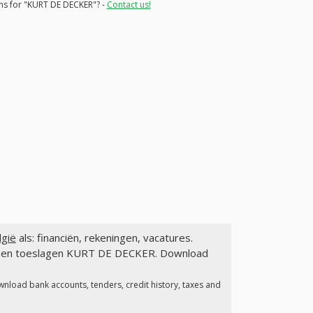
ons for "KURT DE DECKER"? -
Contact us!
gië
als: financiën, rekeningen, vacatures.
en en toeslagen KURT DE DECKER. Download
wnload bank accounts, tenders, credit history, taxes and