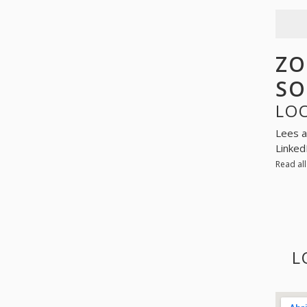
ZO
SO
LO
Lees a
Linked
Read al
L