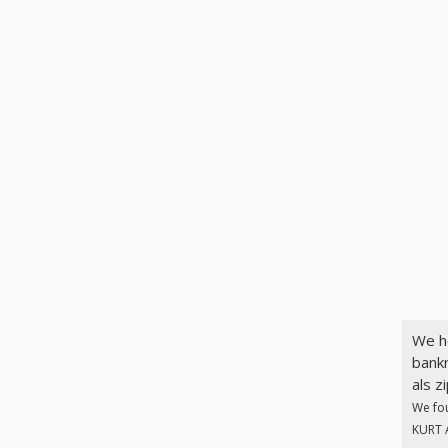
We h
bank
als z
We fo
KURT A