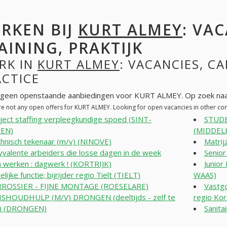
RKEN BIJ
KURT ALMEY
: VA
AINING, PRAKTIJK
RK IN
KURT ALMEY
: VACANCIES, CA
ACTICE
n geen openstaande aanbiedingen voor KURT ALMEY. Op zoek naa
re not any open offers for KURT ALMEY. Looking for open vacancies in other c
ject staffing verpleegkundige spoed (SINT-
STUDE
EN)
(MIDDEL
hnisch tekenaar (m/v) (NINOVE)
Matri
yvalente arbeiders die losse dagen in de week
Senior
 werken : dagwerk ! (KORTRIJK)
Junio
elijke functie; bijrijder regio Tielt (TIELT)
WAAS)
RROSSIER - FIJNE MONTAGE (ROESELARE)
Vastg
SHOUDHULP (M/V) DRONGEN (deeltijds - zelf te
regio Kor
n) (DRONGEN)
Sanitai