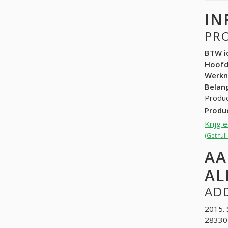
IN
PR
BTW id
Hoof
Werk
Belang
Produc
Produ
Krijg 
(Get ful
AA
AL
ADD
2015. 
283304