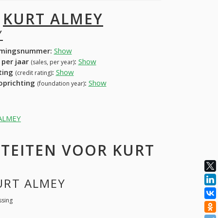
I
KURT ALMEY
Y
mingsnummer:
Show
 per jaar
:
Show
(sales, per year)
ating
:
Show
(credit rating)
 oprichting
:
Show
(foundation year)
T ALMEY
ITEITEN VOOR KURT
KURT ALMEY
ssing