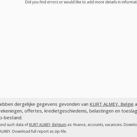
Did you find errors or would like to add more details in informa
ebben dergelijke gegevens gevonden van
KURT ALMEY, België
a
rekeningen, offertes, kredietgeschiedenis, belastingen en toes
ip-bestand.
und such data of
KURT ALMEY, Belgium
as: finance, accounts, vacancies. Downlo
LMEY. Download full report as zip-file.