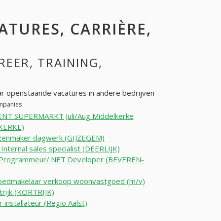
CATURES, CARRIÈRE,
REER, TRAINING,
r openstaande vacatures in andere bedrijven
ompanies
NT SUPERMARKT Juli/Aug Middelkerke
KERKE)
jzenmaker dagwerk (GIJZEGEM)
 Internal sales specialist (DEERLIJK)
r Programmeur/.NET Developer (BEVEREN-
oedmakelaar verkoop woonvastgoed (m/v)
trijk (KORTRIJK)
r installateur (Regio Aalst)