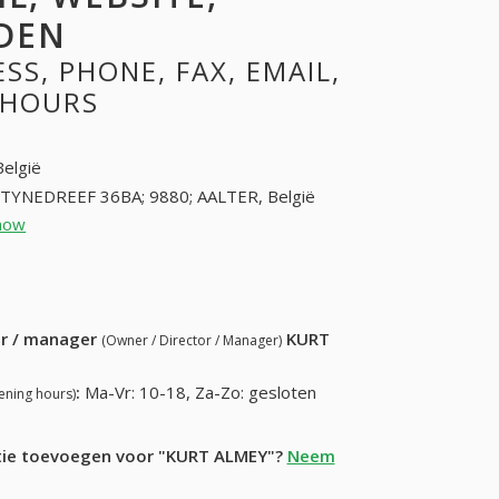
DEN
S, PHONE, FAX, EMAIL,
 HOURS
België
TYNEDREEF 36BA; 9880; AALTER, België
how
93741478 (+32-93741478)
2) 608-64-45
ur / manager
KURT
(Owner / Director / Manager)
:
Ma-Vr: 10-18, Za-Zo: gesloten
ening hours)
atie toevoegen voor "KURT ALMEY"?
Neem