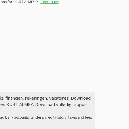
tions for "KURT ALMEY"? -
Contact us!
ls: financiën, rekeningen, vacatures. Download
lagen KURT ALMEY. Download volledig rapport
ad bank accounts, tenders, credit history, taxes and fees