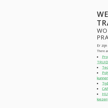
WE
TR
WO
PR
Er zij
There a
Pro
TRUID
Tec
Pol
kunnen
Tijd
CA
HUI
kieze