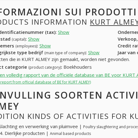
FORMAZIONI SUI PRODOTT
ODUCTS INFORMATION
KURT ALME
entificatienummer (tax):
Show
Onderne
dstad
:
Show
Verkoop,
(capital)
nemers
:
Show
Credit r
(employees)
rijkste type bedrijf
:
Show
Jaar van
(main type of company)
ten die in KURT ALMEY zijn gemaakt, worden niet gevonden.
ct categorie
:
Boekhouders
(product category)
een volledig rapport van de officiële database van BE voor KUR
l report from official database of BE for KURT ALMEY)
NVULLING SOORTEN ACTIV
MEY
ITION KINDS OF ACTIVITIES FOR 
Slachting en verwerking van pluimvee |
Poultry slaughtering and proce
. Dierlijke producten |
Animal based products