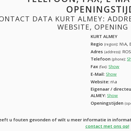
OPENINGSTIJ
ONTACT DATA KURT ALMEY: ADDRES
WEBSITE, OPENING
KURT ALMEY
Regio
:
N\A, 
(region)
Adres
:
ROS
(address)
Telefoon
:
S
(phone)
Fax
:
Show
+32 (
(fax)
E-Mail:
Show
Website:
n\a
Eigenaar / directe
ALMEY
:
Show
Openingstijden
(op
eeft u fouten gevonden of wilt u meer informatie in inform
contact met ons op!