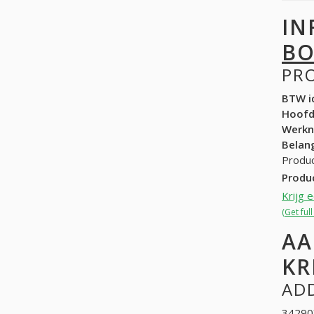
IN
BO
PR
BTW id
Hoof
Werk
Belang
Produc
Produ
Krijg 
(Get ful
AA
KR
ADD
34290