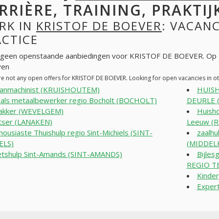
RRIÈRE, TRAINING, PRAKTIJ
RK IN
KRISTOF DE BOEVER
: VACANC
ACTICE
n geen openstaande aanbiedingen voor KRISTOF DE BOEVER. Op 
ven
re not any open offers for KRISTOF DE BOEVER. Looking for open vacancies in 
anmachinist (KRUISHOUTEM)
HUIS
 als metaalbewerker regio Bocholt (BOCHOLT)
DEURLE (
akker (WEVELGEM)
Huisho
ser (LANAKEN)
Leeuw (Re
housiaste Thuishulp regio Sint-Michiels (SINT-
zaalhu
ELS)
(MIDDEL
tshulp Sint-Amands (SINT-AMANDS)
Bijle
REGIO T
Kinde
Expert