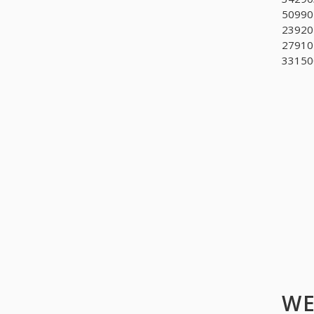
509902
239204
279101
331500
WE