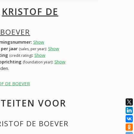
I
KRISTOF DE
 BOEVER
mingsnummer:
Show
 per jaar
:
Show
(sales, per year)
ating
:
Show
(credit rating)
 oprichting
:
Show
(foundation year)
nden.
STOF DE BOEVER
ITEITEN VOOR
RISTOF DE BOEVER