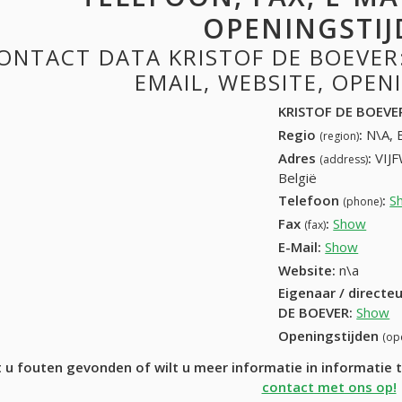
OPENINGSTIJ
ONTACT DATA KRISTOF DE BOEVER:
EMAIL, WEBSITE, OPE
KRISTOF DE BOEVE
Regio
:
N\A, 
(region)
Adres
:
VIJ
(address)
België
Telefoon
:
S
(phone)
Fax
:
Show
+32 (
(fax)
E-Mail:
Show
Website:
n\a
Eigenaar / directe
DE BOEVER
:
Show
Openingstijden
(op
 u fouten gevonden of wilt u meer informatie in informati
contact met ons op!