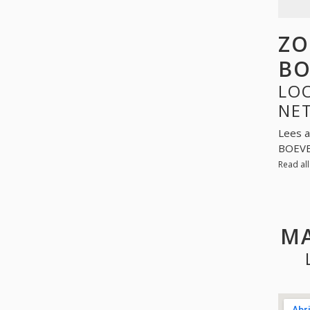
ZO
BO
LOO
NE
Lees a
BOEVER
Read al
MA