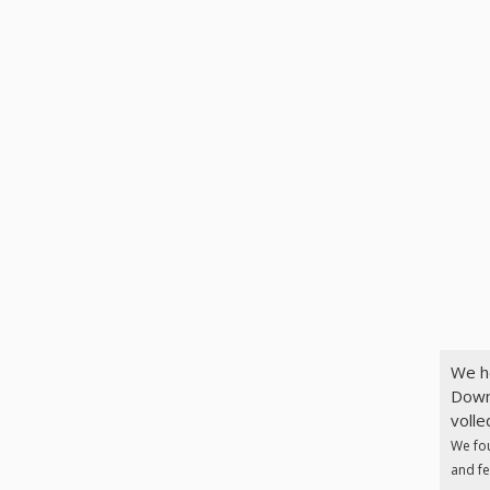
We h
Down
volle
We fo
and fe