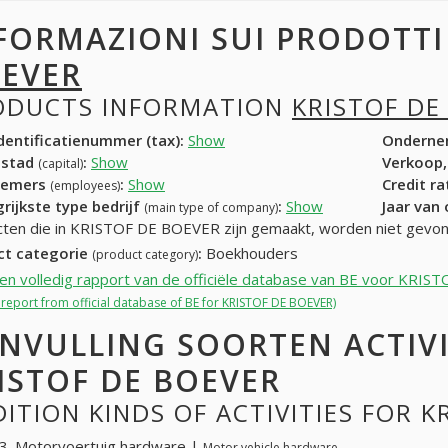
FORMAZIONI SUI PRODOTT
EVER
ODUCTS INFORMATION
KRISTOF DE
entificatienummer (tax):
Show
Onderne
dstad
:
Show
Verkoop,
(capital)
nemers
:
Show
Credit r
(employees)
rijkste type bedrijf
:
Show
Jaar van
(main type of company)
ten die in KRISTOF DE BOEVER zijn gemaakt, worden niet gevo
ct categorie
:
Boekhouders
(product category)
een volledig rapport van de officiële database van BE voor KRI
l report from official database of BE for KRISTOF DE BOEVER)
NVULLING SOORTEN ACTIV
ISTOF DE BOEVER
ITION KINDS OF ACTIVITIES FOR K
3. Motorvoertuig hardware |
Motor vehicle hardware