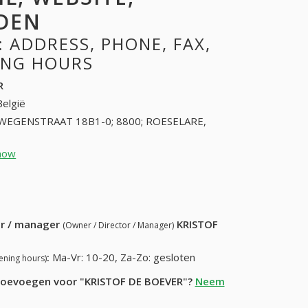
DEN
 ADDRESS, PHONE, FAX,
NING HOURS
R
België
FWEGENSTRAAT 18B1-0; 8800; ROESELARE,
how
51240455 (+32-51240455)
87) 846-95-71
ur / manager
KRISTOF
(Owner / Director / Manager)
:
Ma-Vr: 10-20, Za-Zo: gesloten
ening hours)
e toevoegen voor "KRISTOF DE BOEVER"?
Neem