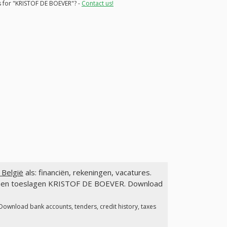
ns for "KRISTOF DE BOEVER"? -
Contact us!
België
als: financiën, rekeningen, vacatures.
gen en toeslagen KRISTOF DE BOEVER. Download
 Download bank accounts, tenders, credit history, taxes