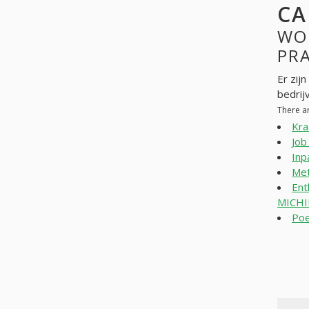
CA
WO
PR
Er zij
bedrij
There a
Kra
Job
Inp
Met
Ent
MICHI
Poe