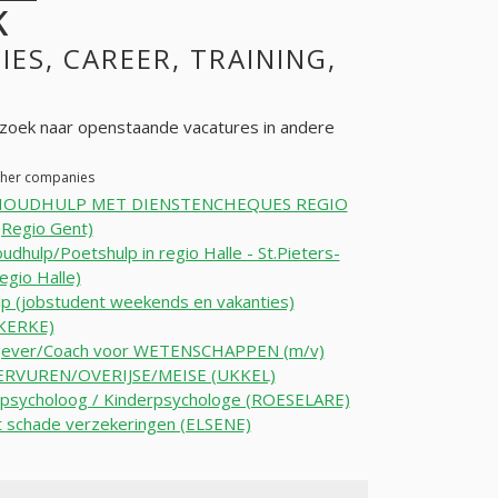
K
IES, CAREER, TRAINING,
zoek naar openstaande vacatures in andere
other companies
HOUDHULP MET DIENSTENCHEQUES REGIO
Regio Gent)
udhulp/Poetshulp in regio Halle - St.Pieters-
gio Halle)
lp (jobstudent weekends en vakanties)
KERKE)
sgever/Coach voor WETENSCHAPPEN (m/v)
ERVUREN/OVERIJSE/MEISE (UKKEL)
rpsycholoog / Kinderpsychologe (ROESELARE)
 schade verzekeringen (ELSENE)