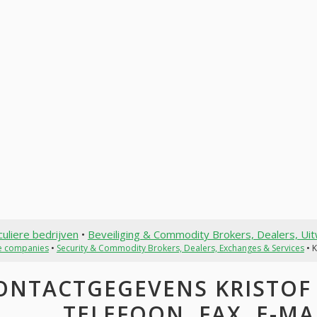
culiere bedrijven
•
Beveiliging & Commodity Brokers, Dealers, Uit
te companies
•
Security & Commodity Brokers, Dealers, Exchanges & Services
• 
ONTACTGEGEVENS KRISTOF 
TELEFOON, FAX, E-MAI