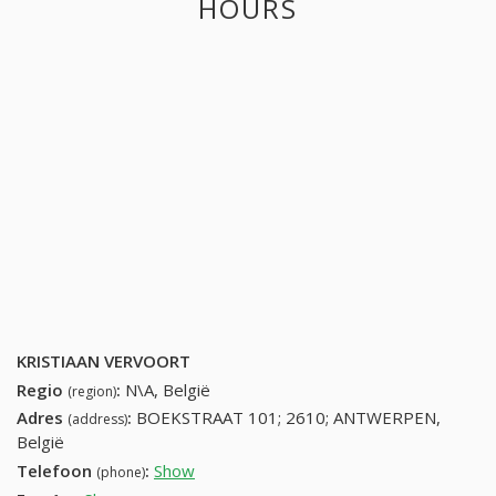
HOURS
KRISTIAAN VERVOORT
Regio
:
N\A, België
(region)
Adres
:
BOEKSTRAAT 101; 2610; ANTWERPEN,
(address)
België
Telefoon
:
Show
38251100 (+32-38251100)
(phone)