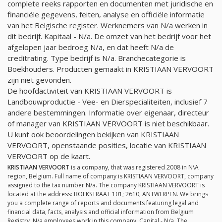
complete reeks rapporten en documenten met juridische en
financiële gegevens, feiten, analyse en officiële informatie
van het Belgische register. Werknemers van
N/a
werken in
dit bedrijf. Kapitaal -
N/a
. De omzet van het bedrijf voor het
afgelopen jaar bedroeg
N/a
, en dat heeft
N/a
de
creditrating. Type bedrijf is
N/a
. Branchecategorie is
Boekhouders. Producten gemaakt in KRISTIAAN VERVOORT
zijn niet gevonden.
De hoofdactiviteit van KRISTIAAN VERVOORT is
Landbouwproductie - Vee- en Dierspecialiteiten, inclusief 7
andere bestemmingen. Informatie over eigenaar, directeur
of manager van KRISTIAAN VERVOORT is niet beschikbaar.
U kunt ook beoordelingen bekijken van KRISTIAAN
VERVOORT, openstaande posities, locatie van KRISTIAAN
VERVOORT op de kaart.
KRISTIAAN VERVOORT
is a company, that was registered 2008 in N\A
region, Belgium. Full name of company is KRISTIAAN VERVOORT, company
assigned to the tax number
N/a
. The company KRISTIAAN VERVOORT is
located at the address: BOEKSTRAAT 101; 2610; ANTWERPEN. We brings
you a complete range of reports and documents featuring legal and
financial data, facts, analysis and official information from Belgium
Registry.
N/a
employees work in this company. Capital -
N/a
. The