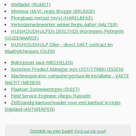
Wiellader (RUMST)
Monteur (M/V), regio Brugge (BRUGGE)
Ploegbaas metser (m/v) (HARELBEKE)
Verkoopmedewerker winkel Regio Aalter (AALTER)
HUISHOUDHULPEN DEELTIJDS Wortegem-Petegem
(OUDENAARDE)
HUISHOUDHULP Olen - direct VAST contract én
Maaltijdcheques (OLEN)
Bijlesgever Java (MECHELEN)
Assistent Product Manager m/v (357/17988) (ESSEN)
Machineoperator computergestuurde installatie - VASTE
NACHT (MENEN)
Plaatser Zonneweringen (DIEST)
Field Service Engineer (Regio Hasselt)
Zelfstandig kantoorhouder voor een kantoor in regio
Dijleland (ANTWERPEN)
Ontdek nu een baan!
(Find out job now!)