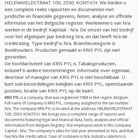
HELENAVELDSTRAAT 100; 2550; KONTICH. We bieden u
een complete reeks rapporten en documenten met
juridische en financiële gegevens, feiten, analyse en officiële
informatie van het Belgische register. Werknemers van
N/a
werken in dit bedrijf. Kapitaal -
N/a
. De omzet van het bedrijf
voor het afgelopen jaar bedroeg
N/a
, en dat heeft
N/a
de
creditrating. Type bedrijf is
N/a
. Branchecategorie is
Boekhouders. Producten gemaakt in KRIS PYL zijn niet
gevonden.
De hoofdactiviteit van KRIS PYL is Tabaksproducten,
inclusief 6 andere bestemmingen. Informatie over eigenaar,
directeur of manager van KRIS PYL is niet beschikbaar. U
kunt ook beoordelingen bekijken van KRIS PYL, openstaande
posities, locatie van KRIS PYL op de kaart.
KRIS PYL
is a company, that was registered 1988 in N\A region, Belgium.
Full name of company is KRIS PYL, company assigned to the tax number
N/a
. The company KRIS PYL is located at the address: HELENAVELDSTRAAT
100; 2550; KONTICH. We brings you a complete range of reports and
documents featuring legal and financial data, facts, analysis and official
information from Belgium Registry.
N/a
employees work in this company.
Capital -
N/a
. The company's sales for last year amounted to
N/a
, and that
has
N/a
the credit rating. Type of company is
N/a
. Industry category is