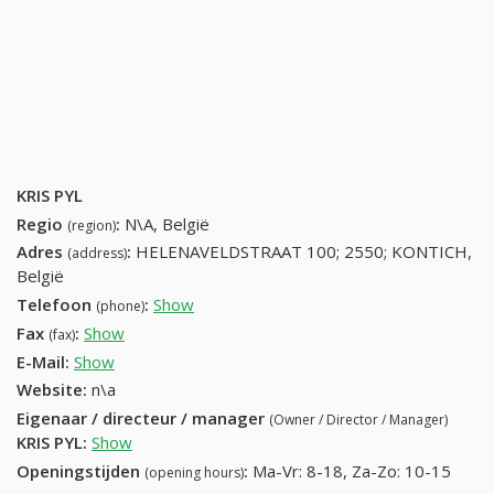
KRIS PYL
Regio
:
N\A, België
(region)
Adres
:
HELENAVELDSTRAAT 100; 2550; KONTICH,
(address)
België
Telefoon
:
Show
34583220 (+32-34583220)
(phone)
Fax
:
Show
+32 (84) 251-65-80
(fax)
E-Mail:
Show
Website:
n\a
Eigenaar / directeur / manager
(Owner / Director / Manager)
KRIS PYL
:
Show
Openingstijden
:
Ma-Vr: 8-18, Za-Zo: 10-15
(opening hours)