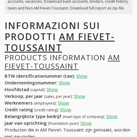
accounts, vacancies. Download bank accounts, tenders, credit history,
taxes and fees AM Fievet-Toussaint. Download full report as zip-file.
INFORMAZIONI SUI
PRODOTTI
AM FIEVET-
TOUSSAINT
PRODUCTS INFORMATION
AM
FIEVET-TOUSSAINT
BTW identificatienummer (tax):
Show
Ondernemingsnummer:
Show
Hoofdstad
:
Show
(capital)
Verkoop, per jaar
:
Show
(sales, per year)
Werknemers
:
Show
(employees)
Credit rating
:
Show
(credit rating)
Belangrijkste type bedrijf
:
Show
(main type of company)
Jaar van oprichting
:
Show
(foundation year)
Producten die in AM Fievet-Toussaint zijn gemaakt, worden
niet gevonden.