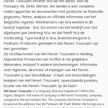
Fievet-Toussaint bevindt zich op het adres: Rue de
Pontaury 48; 5640; Mettet. We bieden u een complete
reeks rapporten en documenten met juridische en financiële
gegevens, feiten, analyse en officiële informatie van het
Belgische register. Werknemers van
N/a
werken in dit
bedrijf. Kapitaal -
N/a
. De omzet van het bedrijf voor het
afgelopen jaar bedroeg
N/a
, en dat heeft
N/a
de
creditrating. Type bedrijf is
N/a
. Branchecategorie is
Pedicure. Producten gemaakt in AM Fievet-Toussaint zijn
niet gevonden.
De hoofdactiviteit van AM Fievet-Toussaint is Kleding,
Afgewerkte Producten van Stoffen & Vergelijkbare
Materialen, inclusief 9 andere bestemmingen. Informatie
over eigenaar, directeur of manager van AM Fievet-
Toussaint is niet beschikbaar. U kunt ook beoordelingen
bekijken van AM Fievet-Toussaint, openstaande posities,
locatie van AM Fievet-Toussaint op de kaart.
AM Fievet-Toussaint
is a company, that was registered 1994 in N\A
region, Belgium. Full name of company is AM Fievet-Toussaint, company
assigned to the tax number
N/a
. The company AM Fievet-Toussaint is
located at the address: Rue de Pontaury 48; 5640; Mettet. We brings you a