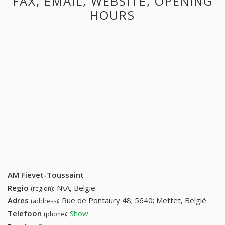
FAX, EMAIL, WEBSITE, OPENING
HOURS
AM Fievet-Toussaint
Regio
:
N\A, België
(region)
Adres
:
Rue de Pontaury 48; 5640; Mettet, België
(address)
Telefoon
:
Show
071 72 91 36 (+32-071 72 91 36)
(phone)