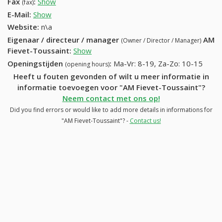
Fax
:
Show
+32 (69) 173-67-59
(fax)
E-Mail:
Show
Website:
n\a
Eigenaar / directeur / manager
AM
(Owner / Director / Manager)
Fievet-Toussaint
:
Show
Openingstijden
:
Ma-Vr: 8-19, Za-Zo: 10-15
(opening hours)
Heeft u fouten gevonden of wilt u meer informatie in
informatie toevoegen voor "AM Fievet-Toussaint"?
Neem contact met ons op!
Did you find errors or would like to add more details in informations for
"AM Fievet-Toussaint"? -
Contact us!