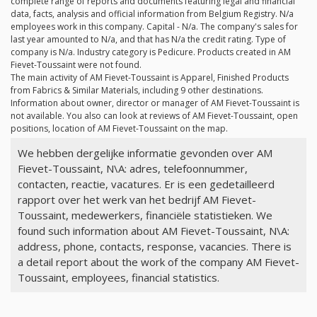
complete range of reports and documents featuring legal and financial
data, facts, analysis and official information from Belgium Registry.
N/a
employees work in this company. Capital -
N/a
. The company's sales for
last year amounted to
N/a
, and that has
N/a
the credit rating. Type of
company is
N/a
. Industry category is Pedicure. Products created in AM
Fievet-Toussaint were not found.
The main activity of AM Fievet-Toussaint is Apparel, Finished Products
from Fabrics & Similar Materials, including 9 other destinations.
Information about owner, director or manager of AM Fievet-Toussaint is
not available. You also can look at reviews of AM Fievet-Toussaint, open
positions, location of AM Fievet-Toussaint on the map.
We hebben dergelijke informatie gevonden over AM
Fievet-Toussaint, N\A: adres, telefoonnummer,
contacten, reactie, vacatures. Er is een gedetailleerd
rapport over het werk van het bedrijf AM Fievet-
Toussaint, medewerkers, financiële statistieken. We
found such information about AM Fievet-Toussaint, N\A:
address, phone, contacts, response, vacancies. There is
a detail report about the work of the company AM Fievet-
Toussaint, employees, financial statistics.