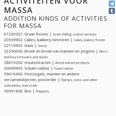
ACTIVITEITEN VOOR
MASSA
ADDITION KINDS OF ACTIVITIES
FOR MASSA
07230207. Graan frezen; |
Grain milling; custom services
20539902. Cakes, bakkerij: bevroren |
Cakes, bakery: frozen
22110903. Gaas |
Gauze
23250000. Broek en broek van mannen en jongens |
Men's
and boy's trousers and slacks
28610200. Houtextracten |
Wood extract products
30699905. Schuim rubber |
Foam rubber
59610400. Postzegels, munten en andere
verzamelobjecten, postorder |
Stamps, coins, and other
collectibles, mail order
59991808. Box |
Playpens