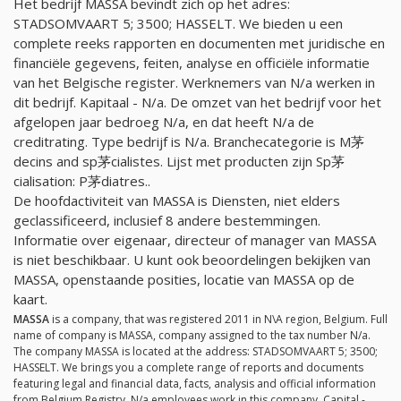
Het bedrijf MASSA bevindt zich op het adres:
STADSOMVAART 5; 3500; HASSELT. We bieden u een
complete reeks rapporten en documenten met juridische en
financiële gegevens, feiten, analyse en officiële informatie
van het Belgische register. Werknemers van
N/a
werken in
dit bedrijf. Kapitaal -
N/a
. De omzet van het bedrijf voor het
afgelopen jaar bedroeg
N/a
, en dat heeft
N/a
de
creditrating. Type bedrijf is
N/a
. Branchecategorie is M茅
decins and sp茅cialistes. Lijst met producten zijn Sp茅
cialisation: P茅diatres..
De hoofdactiviteit van MASSA is Diensten, niet elders
geclassificeerd, inclusief 8 andere bestemmingen.
Informatie over eigenaar, directeur of manager van MASSA
is niet beschikbaar. U kunt ook beoordelingen bekijken van
MASSA, openstaande posities, locatie van MASSA op de
kaart.
MASSA
is a company, that was registered 2011 in N\A region, Belgium. Full
name of company is MASSA, company assigned to the tax number
N/a
.
The company MASSA is located at the address: STADSOMVAART 5; 3500;
HASSELT. We brings you a complete range of reports and documents
featuring legal and financial data, facts, analysis and official information
from Belgium Registry.
N/a
employees work in this company. Capital -