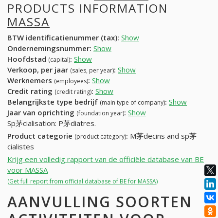
PRODUCTS INFORMATION
MASSA
BTW identificatienummer (tax):
Show
Ondernemingsnummer:
Show
Hoofdstad
:
Show
(capital)
Verkoop, per jaar
:
Show
(sales, per year)
Werknemers
:
Show
(employees)
Credit rating
:
Show
(credit rating)
Belangrijkste type bedrijf
:
Show
(main type of company)
Jaar van oprichting
:
Show
(foundation year)
Sp茅cialisation: P茅diatres.
Product categorie
:
M茅decins and sp茅
(product category)
cialistes
Krijg een volledig rapport van de officiële database van BE
voor MASSA
(Get full report from official database of BE for MASSA)
AANVULLING SOORTEN