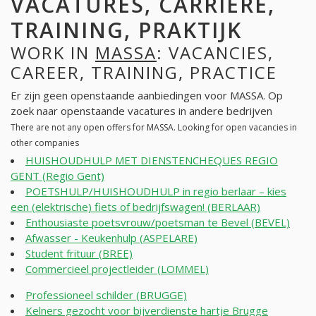
VACATURES, CARRIÈRE,
TRAINING, PRAKTIJK
WORK IN
MASSA
: VACANCIES,
CAREER, TRAINING, PRACTICE
Er zijn geen openstaande aanbiedingen voor MASSA. Op
zoek naar openstaande vacatures in andere bedrijven
There are not any open offers for MASSA. Looking for open vacancies in
other companies
HUISHOUDHULP MET DIENSTENCHEQUES REGIO
GENT (Regio Gent)
POETSHULP/HUISHOUDHULP in regio berlaar – kies
een (elektrische) fiets of bedrijfswagen! (BERLAAR)
Enthousiaste poetsvrouw/poetsman te Bevel (BEVEL)
Afwasser - Keukenhulp (ASPELARE)
Student frituur (BREE)
Commercieel projectleider (LOMMEL)
Professioneel schilder (BRUGGE)
Kelners gezocht voor bijverdienste hartje Brugge