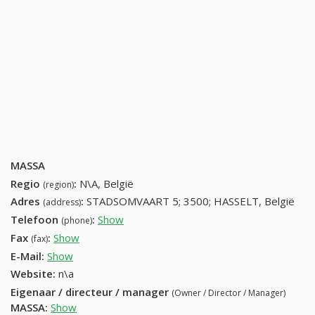
MASSA
Regio
:
N\A, België
(region)
Adres
:
STADSOMVAART 5; 3500; HASSELT, België
(address)
Telefoon
:
Show
11222626 (+32-11222626)
(phone)
Fax
:
Show
+32 (16) 320-46-38
(fax)
E-Mail:
Show
Website:
n\a
Eigenaar / directeur / manager
(Owner / Director / Manager)
MASSA
:
Show