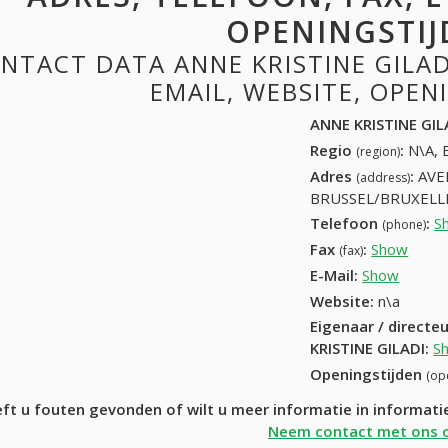
OPENINGSTIJ
NTACT DATA ANNE KRISTINE GILADI
EMAIL, WEBSITE, OPE
ANNE KRISTINE GIL
Regio
:
N\A, 
(region)
Adres
:
AVE
(address)
BRUSSEL/BRUXELLE
Telefoon
:
S
(phone)
Fax
:
Show
+32 (
(fax)
E-Mail:
Show
Website:
n\a
Eigenaar / directe
KRISTINE GILADI
:
S
Openingstijden
(op
ft u fouten gevonden of wilt u meer informatie in informat
Neem contact met ons 