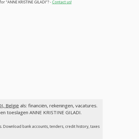
 for "ANNE KRISTINE GILADI"? -
Contact us!
, België
als: financiën, rekeningen, vacatures.
n en toeslagen ANNE KRISTINE GILADI.
s. Download bank accounts, tenders, credit history, taxes