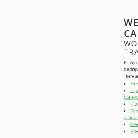
WE
CA
WO
TRA
Er zij
bedrij
There a
Her
Tij
(GERA
KOK
Spo
schoo
med
Plo