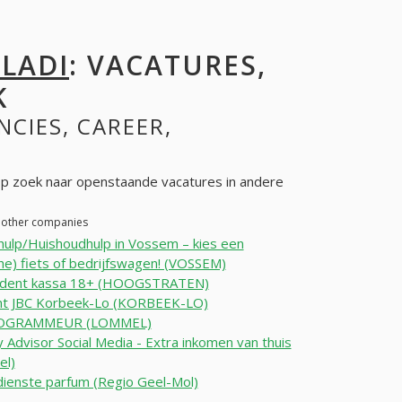
ILADI
: VACATURES,
K
NCIES, CAREER,
p zoek naar openstaande vacatures in andere
n other companies
ulp/Huishoudhulp in Vossem – kies een
che) fiets of bedrijfswagen! (VOSSEM)
udent kassa 18+ (HOOGSTRATEN)
nt JBC Korbeek-Lo (KORBEEK-LO)
ROGRAMMEUR (LOMMEL)
 Advisor Social Media - Extra inkomen van thuis
el)
dienste parfum (Regio Geel-Mol)