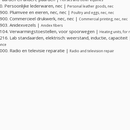
. Persoonlijke lederwaren, nec |
Personal leather goods, nec
00. Pluimvee en eieren, nec, nec |
Poultry and eggs, nec, nec
00. Commercieel drukwerk, nec, nec |
Commercial printing, nec, nec
903. Anidexvezels |
Anidex fibers
104. Verwarmingstoestellen, voor spoorwegen |
Heating units, for 
16. Lab standaarden, elektrisch: weerstand, inductie, capaciteit
ance
00. Radio en televisie reparatie |
Radio and television repair