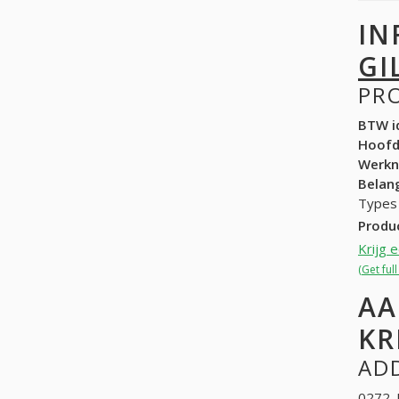
IN
GI
PR
BTW id
Hoof
Werk
Belang
Types 
Produ
Krijg 
(Get ful
AA
KR
ADD
0272. 