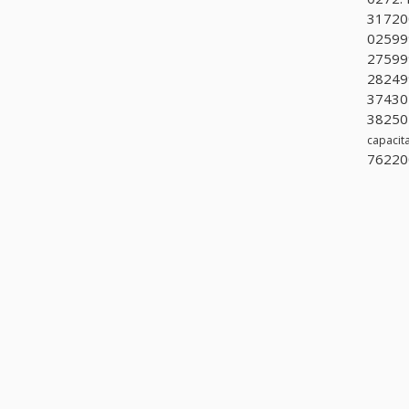
317200
025999
275999
28249
37430
382502
capacit
762200