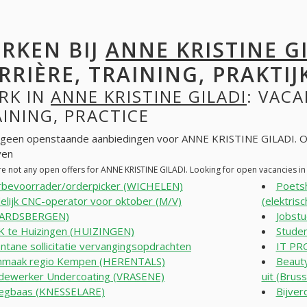
RKEN BIJ
ANNE KRISTINE G
RRIÈRE, TRAINING, PRAKTIJ
RK IN
ANNE KRISTINE GILADI
: VACA
INING, PRACTICE
n geen openstaande aanbiedingen voor ANNE KRISTINE GILADI. O
ven
re not any open offers for ANNE KRISTINE GILADI. Looking for open vacancies i
bevoorrader/orderpicker (WICHELEN)
Poetsh
delijk CNC-operator voor oktober (M/V)
(elektris
ARDSBERGEN)
Jobst
 te Huizingen (HUIZINGEN)
Stude
ntane sollicitatie vervangingsopdrachten
IT P
nmaak regio Kempen (HERENTALS)
Beauty
ewerker Undercoating (VRASENE)
uit (Bruss
egbaas (KNESSELARE)
Bijver