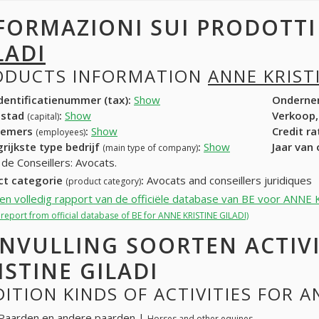
FORMAZIONI SUI PRODOTT
LADI
ODUCTS INFORMATION
ANNE KRIST
entificatienummer (tax):
Show
Onderne
dstad
:
Show
Verkoop,
(capital)
nemers
:
Show
Credit r
(employees)
rijkste type bedrijf
:
Show
Jaar van
(main type of company)
de Conseillers: Avocats.
ct categorie
:
Avocats and conseillers juridiques
(product category)
een volledig rapport van de officiële database van BE voor ANN
l report from official database of BE for ANNE KRISTINE GILADI)
NVULLING SOORTEN ACTIV
ISTINE GILADI
ITION KINDS OF ACTIVITIES FOR A
Paarden en andere paarden |
Horses and other equines