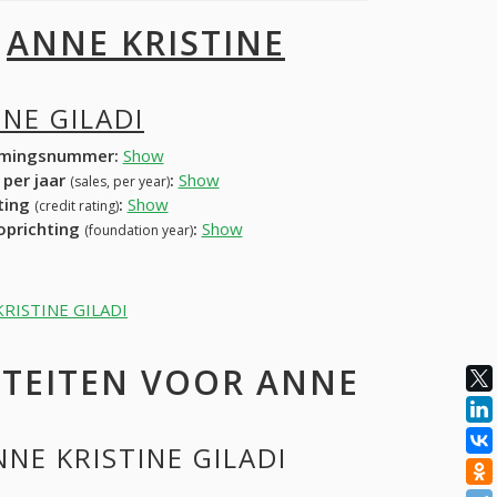
I
ANNE KRISTINE
INE GILADI
mingsnummer:
Show
 per jaar
:
Show
(sales, per year)
ating
:
Show
(credit rating)
 oprichting
:
Show
(foundation year)
E KRISTINE GILADI
ITEITEN VOOR ANNE
NNE KRISTINE GILADI