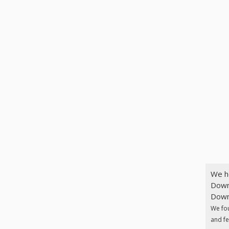
We h
Down
Downl
We fo
and fe