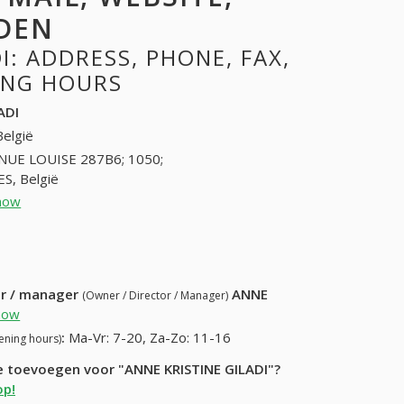
DEN
: ADDRESS, PHONE, FAX,
NING HOURS
ADI
België
NUE LOUISE 287B6; 1050;
S, België
how
26404400 (+32-26404400)
53) 990-35-49
ur / manager
ANNE
(Owner / Director / Manager)
how
:
Ma-Vr: 7-20, Za-Zo: 11-16
ening hours)
ie toevoegen voor "ANNE KRISTINE GILADI"?
op!