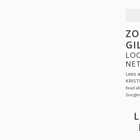
ZO
GI
LOO
NE
Lees a
KRISTI
Read al
Google
L