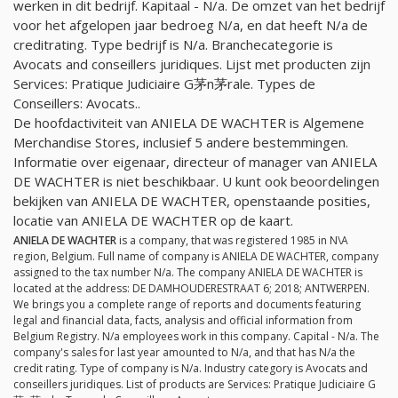
werken in dit bedrijf. Kapitaal -
N/a
. De omzet van het bedrijf
voor het afgelopen jaar bedroeg
N/a
, en dat heeft
N/a
de
creditrating. Type bedrijf is
N/a
. Branchecategorie is
Avocats and conseillers juridiques. Lijst met producten zijn
Services: Pratique Judiciaire G茅n茅rale. Types de
Conseillers: Avocats..
De hoofdactiviteit van ANIELA DE WACHTER is Algemene
Merchandise Stores, inclusief 5 andere bestemmingen.
Informatie over eigenaar, directeur of manager van ANIELA
DE WACHTER is niet beschikbaar. U kunt ook beoordelingen
bekijken van ANIELA DE WACHTER, openstaande posities,
locatie van ANIELA DE WACHTER op de kaart.
ANIELA DE WACHTER
is a company, that was registered 1985 in N\A
region, Belgium. Full name of company is ANIELA DE WACHTER, company
assigned to the tax number
N/a
. The company ANIELA DE WACHTER is
located at the address: DE DAMHOUDERESTRAAT 6; 2018; ANTWERPEN.
We brings you a complete range of reports and documents featuring
legal and financial data, facts, analysis and official information from
Belgium Registry.
N/a
employees work in this company. Capital -
N/a
. The
company's sales for last year amounted to
N/a
, and that has
N/a
the
credit rating. Type of company is
N/a
. Industry category is Avocats and
conseillers juridiques. List of products are Services: Pratique Judiciaire G