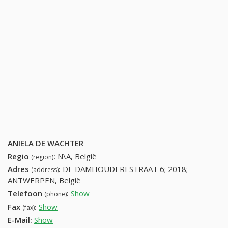
ANIELA DE WACHTER
Regio
:
N\A, België
(region)
Adres
:
DE DAMHOUDERESTRAAT 6; 2018;
(address)
ANTWERPEN, België
Telefoon
:
Show
32484493
(phone)
Fax
:
Show
+32 (53) 773-37-56
(fax)
E-Mail:
Show