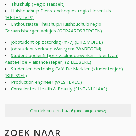
Thuishulp (Regio Hasselt)
Huishoudhulp Dienstencheques regio Herentals
(HERENTALS)
Enthousiaste Thuishulp/Huishoudhulp regio
Geraardsbergen Voltijds (GERAARDSBERGEN)
Jobstudent op zaterdag (m/v) (DIKSMUIDE)
Jobstudent verkoop Waregem (WAREGEM)
Student opdien(st)er / zaalmedewerker - feestzaal
Kasteel de Plaisance (Ieper) (ZILLEBEKE)
Studenten bediening Café De Markten (studentenjob)
(BRUSSEL)
Production engineer (WESTERLO)
Consulentes Health & Beauty (SINT-NIKLAAS)
Ontdek nu een baan!
(Find out job now!)
ZOEK NAAR