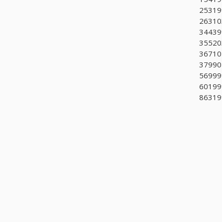
253199
263103
344399
355203
367102
37990
569999
601999
863199