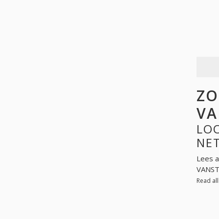
ZO
VA
LOO
NE
Lees a
VANSTA
Read al