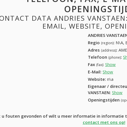
OPENINGSTIJ
ONTACT DATA ANDRIES VANSTAEN:
EMAIL, WEBSITE, OPE
ANDRIES VANSTAE
Regio
:
N\A, 
(region)
Adres
:
AME
(address)
Telefoon
:
S
(phone)
Fax
:
Show
+32 (
(fax)
E-Mail:
Show
Website:
n\a
Eigenaar / directe
VANSTAEN
:
Show
Openingstijden
(op
 u fouten gevonden of wilt u meer informatie in informati
contact met ons op!