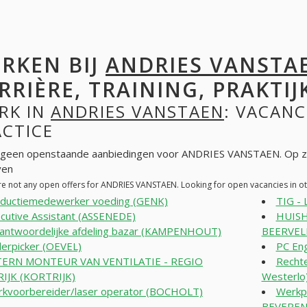
RKEN BIJ
ANDRIES VANSTA
RRIÈRE, TRAINING, PRAKTIJ
RK IN
ANDRIES VANSTAEN
: VACANC
ACTICE
n geen openstaande aanbiedingen voor ANDRIES VANSTAEN. Op z
ven
re not any open offers for ANDRIES VANSTAEN. Looking for open vacancies in 
ductiemedewerker voeding (GENK)
TIG -
cutive Assistant (ASSENEDE)
HUIS
antwoordelijke afdeling bazar (KAMPENHOUT)
BEERVELD
erpicker (OEVEL)
PC Eng
TERN MONTEUR VAN VENTILATIE - REGIO
Rechte
IJK (KORTRIJK)
Westerlo
kvoorbereider/laser operator (BOCHOLT)
Werkpl
BEVEREN