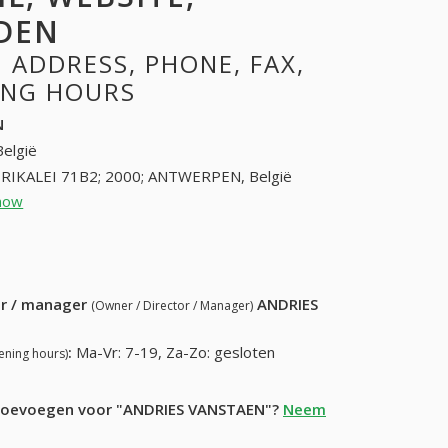
DEN
 ADDRESS, PHONE, FAX,
NING HOURS
N
België
RIKALEI 71B2; 2000; ANTWERPEN, België
how
32382973
10) 430-11-94
ur / manager
ANDRIES
(Owner / Director / Manager)
:
Ma-Vr: 7-19, Za-Zo: gesloten
ening hours)
e toevoegen voor "ANDRIES VANSTAEN"?
Neem