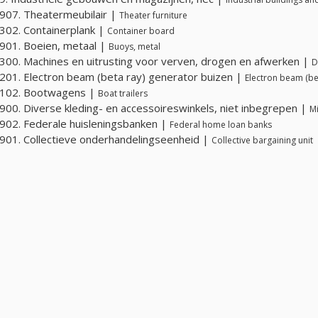
07. Theatermeubilair |
Theater furniture
02. Containerplank |
Container board
01. Boeien, metaal |
Buoys, metal
00. Machines en uitrusting voor verven, drogen en afwerken |
D
01. Electron beam (beta ray) generator buizen |
Electron beam (be
102. Bootwagens |
Boat trailers
00. Diverse kleding- en accessoireswinkels, niet inbegrepen |
Mi
02. Federale huisleningsbanken |
Federal home loan banks
01. Collectieve onderhandelingseenheid |
Collective bargaining unit