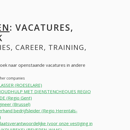
EN
: VACATURES,
K
IES, CAREER, TRAINING,
oek naar openstaande vacatures in andere
other companies
 LASSER (ROESELARE)
HOUDHULP MET DIENSTENCHEQUES REGIO
E (Regio Gent)
ineer (Brussel)
rhand bedrijfsleider (Regio Herentals-
)
aatsverantwoordelijke (voor onze vestiging in
/KRUIBEKE) (BEVEREN-WAAS)