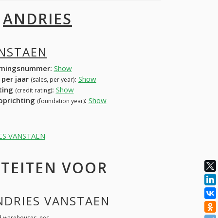
I
ANDRIES
ANSTAEN
mingsnummer:
Show
 per jaar
:
Show
(sales, per year)
ating
:
Show
(credit rating)
 oprichting
:
Show
(foundation year)
RIES VANSTAEN
ITEITEN VOOR
ANDRIES VANSTAEN
nd warehouses, nec