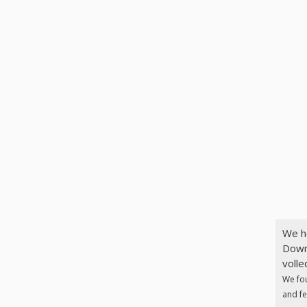
We h
Down
volle
We fo
and fe