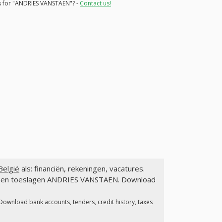
ns for "ANDRIES VANSTAEN"? -
Contact us!
elgië
als: financiën, rekeningen, vacatures.
gen en toeslagen ANDRIES VANSTAEN. Download
 Download bank accounts, tenders, credit history, taxes