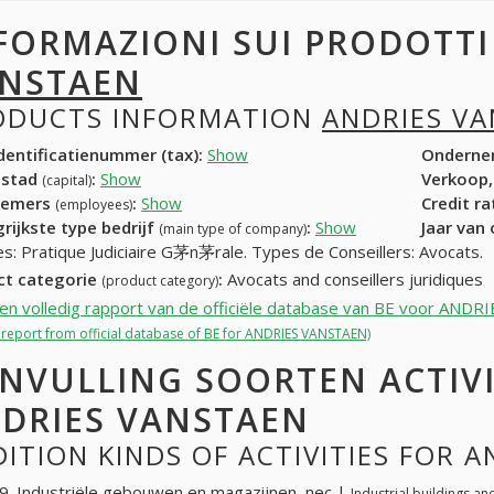
FORMAZIONI SUI PRODOTT
NSTAEN
ODUCTS INFORMATION
ANDRIES V
entificatienummer (tax):
Show
Onderne
dstad
:
Show
Verkoop,
(capital)
nemers
:
Show
Credit r
(employees)
rijkste type bedrijf
:
Show
Jaar van
(main type of company)
es: Pratique Judiciaire G茅n茅rale. Types de Conseillers: Avocats.
ct categorie
:
Avocats and conseillers juridiques
(product category)
een volledig rapport van de officiële database van BE voor AND
l report from official database of BE for ANDRIES VANSTAEN)
NVULLING SOORTEN ACTIV
DRIES VANSTAEN
ITION KINDS OF ACTIVITIES FOR 
. Industriële gebouwen en magazijnen, nec |
Industrial buildings a