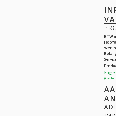
IN
VA
PR
BTW id
Hoof
Werk
Belang
Servic
Produ
Krijg 
(Get ful
AA
AN
ADD
154199