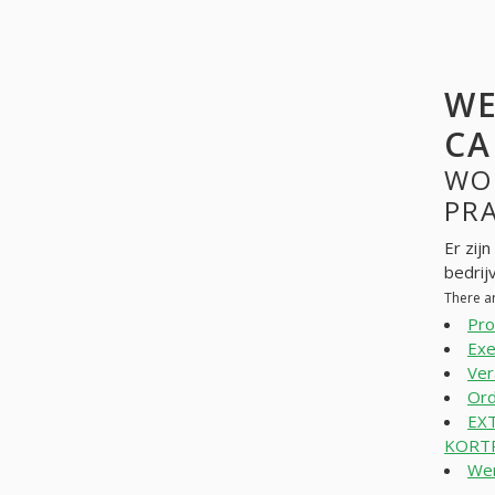
WE
CA
WO
PR
Er zij
bedrij
There a
Pro
Exe
Ver
Ord
EX
KORTR
Wer