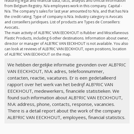
featuring legal and financial data, facts, analysis and official information
from Belgium Registry.
N/a
employees work in this company. Capital -
N/a
. The company's sales for last year amounted to
N/a
, and that has
N/a
the credit rating. Type of company is
N/a
. Industry category is Avocats
and conseillers juridiques. List of products are Types de Conseillers:
Avocats..
The main activity of ALB?RIC VAN EECKHOUT is Rubber and Miscellaneous
Plastic Products, including 6 other destinations. Information about owner,
director or manager of ALB?RIC VAN EECKHOUT is not available. You also
can look at reviews of ALB?RIC VAN EECKHOUT, open positions, location
of ALB?RIC VAN EECKHOUT on the map.
We hebben dergelijke informatie gevonden over ALB?RIC
VAN EECKHOUT, N\A: adres, telefoonnummer,
contacten, reactie, vacatures. Er is een gedetailleerd
rapport over het werk van het bedrijf ALB?RIC VAN
EECKHOUT, medewerkers, financiële statistieken. We
found such information about ALB?RIC VAN EECKHOUT,
N\A: address, phone, contacts, response, vacancies.
There is a detail report about the work of the company
ALB?RIC VAN EECKHOUT, employees, financial statistics.