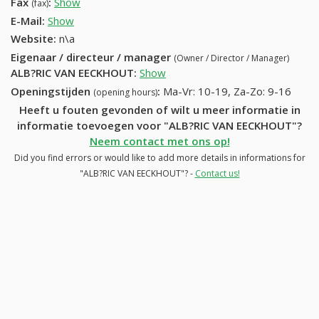
Fax
:
Show
+32 (53) 498-94-77
(fax)
E-Mail:
Show
Website:
n\a
Eigenaar / directeur / manager
(Owner / Director / Manager)
ALB?RIC VAN EECKHOUT
:
Show
Openingstijden
:
Ma-Vr: 10-19, Za-Zo: 9-16
(opening hours)
Heeft u fouten gevonden of wilt u meer informatie in
informatie toevoegen voor "ALB?RIC VAN EECKHOUT"?
Neem contact met ons op!
Did you find errors or would like to add more details in informations for
"ALB?RIC VAN EECKHOUT"? -
Contact us!