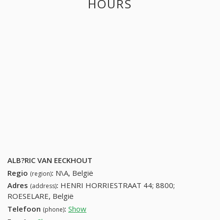
HOURS
ALB?RIC VAN EECKHOUT
Regio
:
N\A, België
(region)
Adres
:
HENRI HORRIESTRAAT 44; 8800;
(address)
ROESELARE, België
Telefoon
:
Show
51201874 (+32-51201874)
(phone)