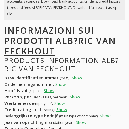
accounts, vacancies. Download bank accounts, tenders, credit history,
taxes and fees ALB?RIC VAN EECKHOUT. Download full report as zip-
file.
INFORMAZIONI SUI
PRODOTTI
ALB?RIC VAN
EECKHOUT
PRODUCTS INFORMATION
ALB?
RIC VAN EECKHOUT
BTW identificatienummer (tax):
Show
Ondernemingsnummer:
Show
Hoofdstad
:
Show
(capital)
Verkoop, per jaar
:
Show
(sales, per year)
Werknemers
:
Show
(employees)
Credit rating
:
Show
(credit rating)
Belangrijkste type bedrijf
:
Show
(main type of company)
Jaar van oprichting
:
Show
(foundation year)
Types de Conseillers: Avocats.