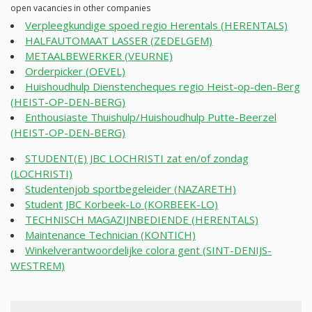
open vacancies in other companies
Verpleegkundige spoed regio Herentals (HERENTALS)
HALFAUTOMAAT LASSER (ZEDELGEM)
METAALBEWERKER (VEURNE)
Orderpicker (OEVEL)
Huishoudhulp Dienstencheques regio Heist-op-den-Berg
(HEIST-OP-DEN-BERG)
Enthousiaste Thuishulp/Huishoudhulp Putte-Beerzel
(HEIST-OP-DEN-BERG)
STUDENT(E) JBC LOCHRISTI zat en/of zondag
(LOCHRISTI)
Studentenjob sportbegeleider (NAZARETH)
Student JBC Korbeek-Lo (KORBEEK-LO)
TECHNISCH MAGAZIJNBEDIENDE (HERENTALS)
Maintenance Technician (KONTICH)
Winkelverantwoordelijke colora gent (SINT-DENIJS-
WESTREM)