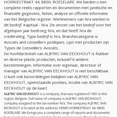
HORRIESTRAAT 44; 8800; ROESELARE. We bieden u een
complete reeks rapporten en documenten met juridische en
financiële gegevens, feiten, analyse en officiële informatie
van het Belgische register. Werknemers van
N/a
werken in
dit bedrijf. Kapitaal -
N/a
. De omzet van het bedrijf voor het
afgelopen jaar bedroeg
N/a
, en dat heeft
N/a
de
creditrating. Type bedrijf is
N/a
. Branchecategorie is
Avocats and conseillers juridiques. Lijst met producten zijn
Types de Conseillers: Avocats..
De hoofdactiviteit van ALB?RIC VAN EECKHOUT is Rubber
en diverse plastic producten, inclusief 6 andere
bestemmingen. Informatie over eigenaar, directeur of
manager van ALB?RIC VAN EECKHOUT is niet beschikbaar.
U kunt ook beoordelingen bekijken van ALB?RIC VAN
EECKHOUT, openstaande posities, locatie van ALB?RIC VAN
EECKHOUT op de kaart.
ALB?RIC VAN EECKHOUT
is a company, that was registered 1991 in N\A
region, Belgium. Full name of company is ALB?RIC VAN EECKHOUT,
company assigned to the tax number
N/a
. The company ALB?RIC VAN
EECKHOUT is located at the address: HENRI HORRIESTRAAT 44; 8800;
ROESELARE. We brings you a complete range of reports and documents