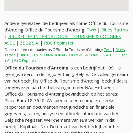
Andere gerelateerde bedrijven als come Office du Tourisme
d'Antoing Office du Tourisme d'Antoing:
Twin
|
Blues Tattoo
|
BRUXELLES INTERNATIONAL-TOURISME & CONGRES
ASBL
|
ZB22 S.A.
|
RBC Pepinster
Other related companies as Office du Tourisme d'Antoing:
Twin
|
Blues
Tattoo
|
BRUXELLES INTERNATIONAL-TOURISME & CONGRES ASBL
|
ZB22
S.A.
|
RBC Pepinster
Office du Tourisme d'Antoing
is een bedrijf dat 1991 is
geregistreerd in de regio Antoing, België. De volledige naam
van het bedrijf is Office du Tourisme d'Antoing, bedrijf dat is
toegewezen aan het belastingnummer
N/a
. Het bedrijf
Office du Tourisme d'Antoing bevindt zich op het adres:
Place Bara 18,7640. We bieden u een complete reeks
rapporten en documenten met juridische en financiële
gegevens, feiten, analyse en officiële informatie van het
Belgische register. Werknemers van
N/a
werken in dit
bedrijf. Kapitaal -
N/a
. De omzet van het bedrijf voor het
afgelopen jaar bedroeg
N/a
, en dat heeft
N/a
de