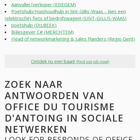
Aanvuller/verkoper (EDEGEM)
Poetshulp/Huishoudhulp in Sint-Gillis-Waas – kies een
(elektrische) fiets of bedrijfswagen! (SINT-GILLIS-WAAS)
poetshulp (DILBEEK)
Bijlesgever C# (MERCHTEM)
Head of networkmarketing & sales Flanders (Regio Gent)
Ontdek nu een baan!
(Find out job now!)
ZOEK NAAR
ANTWOORDEN VAN
OFFICE DU TOURISME
D'ANTOING IN SOCIALE
NETWERKEN
LOOK FOR RESPONDS OF OFFICE