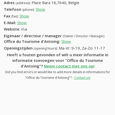
Adres
:
Place Bara 18,7640, België
(address)
Telefoon
:
Show
069 44 17 29
(phone)
Fax
:
Show
069 44 45 72
(fax)
E-Mail:
Show
Website:
n\a
Eigenaar / directeur / manager
(Owner / Director / Manager)
Office du Tourisme d'Antoing
:
Show
Openingstijden
:
Ma-Vr: 9-19, Za-Zo: 11-17
(opening hours)
Heeft u fouten gevonden of wilt u meer informatie in
informatie toevoegen voor "Office du Tourisme
d'Antoing"?
Neem contact met ons op!
Did you find errors or would like to add more details in informations for
"Office du Tourisme d'Antoing"? -
Contact us!