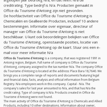
creditrating. Type bedrijf is
N/a
. Producten gemaakt in
Office du Tourisme d'Antoing zijn niet gevonden.
De hoofdactiviteit van Office du Tourisme d'Antoing is
Chemicaliën en Geallieerde Producten, inclusief 10 andere
bestemmingen. Informatie over eigenaar, directeur of
manager van Office du Tourisme d'Antoing is niet
beschikbaar. U kunt ook beoordelingen bekijken van Office
du Tourisme d'Antoing, openstaande posities, locatie van
Office du Tourisme d'Antoing op de kaart. Stuur ons een e-
mail voor meer informatie
N/a
Office du Tourisme d'Antoing
is a company, that was registered 1991 in
Antoing region, Belgium. Full name of company is Office du Tourisme
d'Antoing, company assigned to the tax number
N/a
. The company Office
du Tourisme d'Antoing is located at the address: Place Bara 18,7640. We
brings you a complete range of reports and documents featuring legal
and financial data, facts, analysis and official information from Belgium
Registry.
N/a
employees work in this company. Capital -
N/a
. The
company's sales for last year amounted to
N/a
, and that has
N/a
the
credit rating. Type of company is
N/a
. Products created in Office du
Tourisme d'Antoing were not found.
The main activity of Office du Tourisme d'Antoing is Chemicals and Allied
Products, including 10 other destinations. Information about owner,