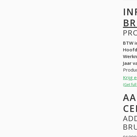
IN
BR
PR
BTW id
Hoof
Werk
Jaar v
Produc
Krijg 
(Get ful
AA
CE
ADD
BRU
919904