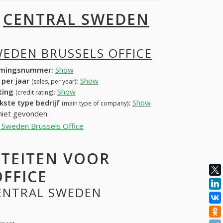
I
CENTRAL SWEDEN
EDEN BRUSSELS OFFICE
mingsnummer:
Show
 per jaar
:
Show
(sales, per year)
ating
:
Show
(credit rating)
kste type bedrijf
:
Show
(main type of company)
niet gevonden.
al Sweden Brussels Office
ITEITEN VOOR
FFICE
CENTRAL SWEDEN