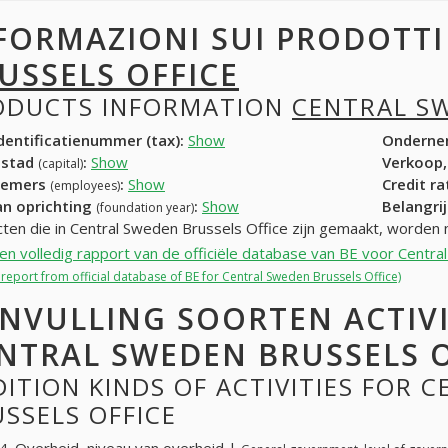
FORMAZIONI SUI PRODOTT
USSELS OFFICE
ODUCTS INFORMATION
CENTRAL SW
entificatienummer (tax):
Show
Onderne
dstad
:
Show
Verkoop,
(capital)
nemers
:
Show
Credit r
(employees)
an oprichting
:
Show
Belangrij
(foundation year)
ten die in Central Sweden Brussels Office zijn gemaakt, worden 
een volledig rapport van de officiële database van BE voor Centr
l report from official database of BE for Central Sweden Brussels Office)
NVULLING SOORTEN ACTIV
NTRAL SWEDEN BRUSSELS O
ITION KINDS OF ACTIVITIES FOR 
SSELS OFFICE
. Overheid, niveau van overheid |