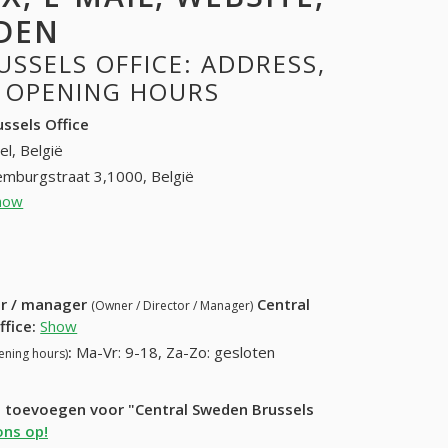
DEN
SSELS OFFICE: ADDRESS,
, OPENING HOURS
ssels Office
el, België
emburgstraat 3,1000, België
how
02 501 08 80
1 52 52
ur / manager
Central
(Owner / Director / Manager)
ffice
:
Show
:
Ma-Vr: 9-18, Za-Zo: gesloten
ening hours)
e toevoegen voor "Central Sweden Brussels
ns op!