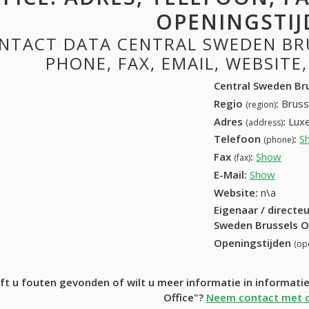
OPENINGSTIJ
NTACT DATA CENTRAL SWEDEN BRU
PHONE, FAX, EMAIL, WEBSITE
Central Sweden Bru
Regio
:
Bruss
(region)
Adres
:
Lux
(address)
Telefoon
:
S
(phone)
Fax
:
Show
02 50
(fax)
E-Mail:
Show
Website:
n\a
Eigenaar / directe
Sweden Brussels O
Openingstijden
(op
ft u fouten gevonden of wilt u meer informatie in informati
Office"?
Neem contact met o