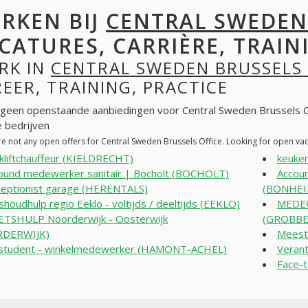
RKEN BIJ
CENTRAL SWEDEN
CATURES, CARRIÈRE, TRAINI
RK IN
CENTRAL SWEDEN BRUSSELS 
EER, TRAINING, PRACTICE
n geen openstaande aanbiedingen voor Central Sweden Brussels O
 bedrijven
re not any open offers for Central Sweden Brussels Office. Looking for open va
kliftchauffeur (KIELDRECHT)
keuke
round medewerker sanitair | Bocholt (BOCHOLT)
Accoun
eptionist garage (HERENTALS)
(BONHEI
shoudhulp regio Eeklo - voltijds / deeltijds (EEKLO)
MEDE
TSHULP Noorderwijk - Oosterwijk
(GROBB
DERWIJK)
Meeste
student - winkelmedewerker (HAMONT-ACHEL)
Verant
Face-t