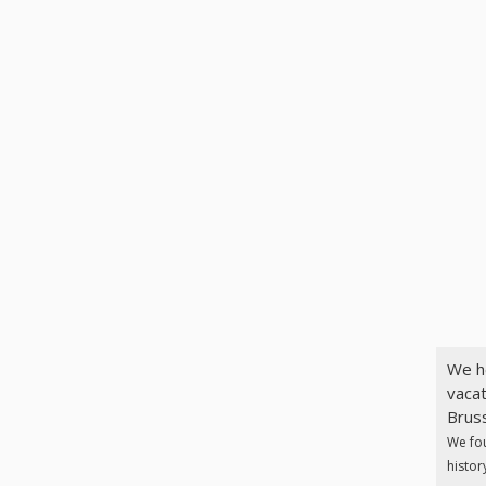
We h
vacat
Bruss
We fo
histor