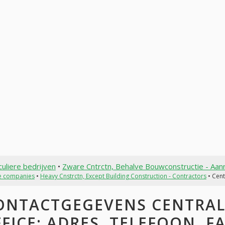
culiere bedrijven
•
Zware Cntrctn, Behalve Bouwconstructie - Aa
te companies
•
Heavy Cnstrctn, Except Building Construction - Contractors
• Cent
ONTACTGEGEVENS CENTRAL
FICE: ADRES, TELEFOON, FA