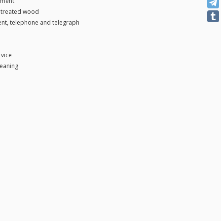
nment
: treated wood
nt, telephone and telegraph
vice
leaning