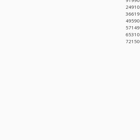
249101
366199
495902
571499
65310
72150