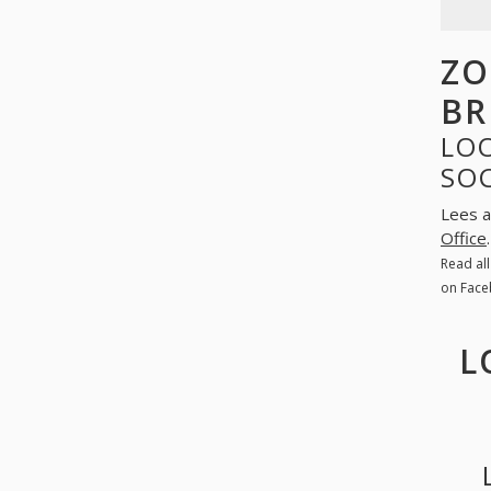
ZO
BR
LOO
SO
Lees a
Office
Read al
on Face
L