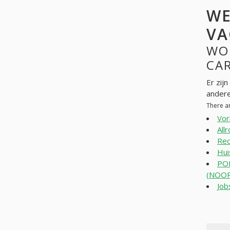
WE
VA
WO
CAR
Er zij
andere
There a
Vor
All
Rec
Hui
POE
(NOOR
Job