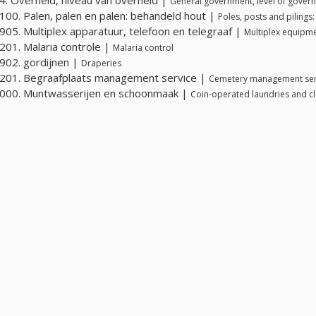
General government, level of gover
00. Palen, palen en palen: behandeld hout |
Poles, posts and pilings
05. Multiplex apparatuur, telefoon en telegraaf |
Multiplex equipme
01. Malaria controle |
Malaria control
02. gordijnen |
Draperies
201. Begraafplaats management service |
Cemetery management ser
000. Muntwasserijen en schoonmaak |
Coin-operated laundries and c