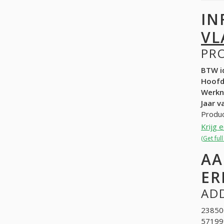
IN
VL
PR
BTW id
Hoof
Werk
Jaar v
Produc
Krijg 
(Get ful
AA
ER
ADD
238500
571999