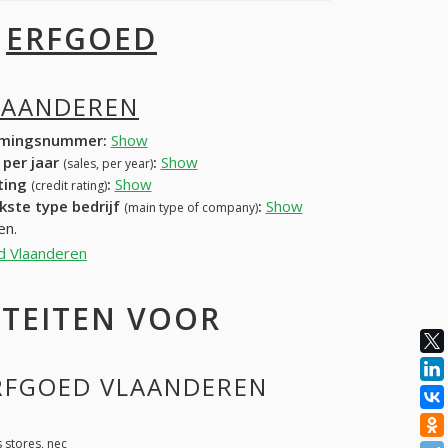
I
ERFGOED
LAANDEREN
mingsnummer:
Show
 per jaar
:
Show
(sales, per year)
ating
:
Show
(credit rating)
kste type bedrijf
:
Show
(main type of company)
en.
ed Vlaanderen
ITEITEN VOOR
ERFGOED VLAANDEREN
 stores, nec