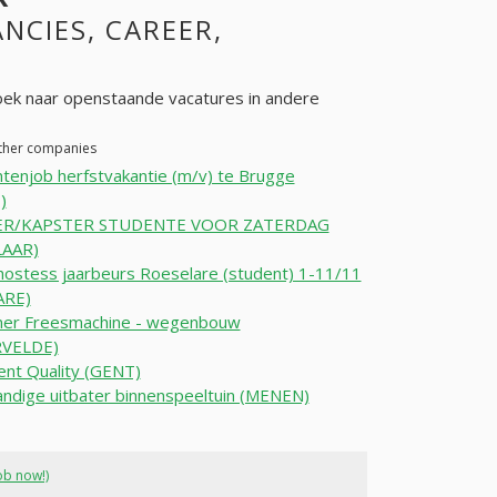
ANCIES, CAREER,
oek naar openstaande vacatures in andere
other companies
tenjob herfstvakantie (m/v) te Brugge
)
ER/KAPSTER STUDENTE VOOR ZATERDAG
LAAR)
ostess jaarbeurs Roeselare (student) 1-11/11
ARE)
ner Freesmachine - wegenbouw
RVELDE)
ent Quality (GENT)
andige uitbater binnenspeeltuin (MENEN)
ob now!)