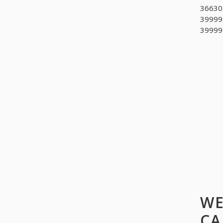
366302
399999
39999
WE
CA