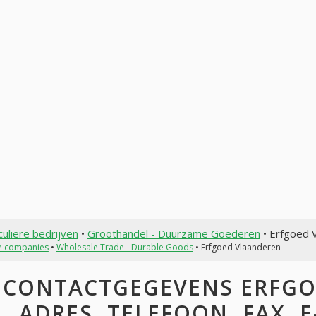
culiere bedrijven
•
Groothandel - Duurzame Goederen
• Erfgoed 
te companies
•
Wholesale Trade - Durable Goods
• Erfgoed Vlaanderen
CONTACTGEGEVENS ERFGO
ADRES, TELEFOON, FAX, E