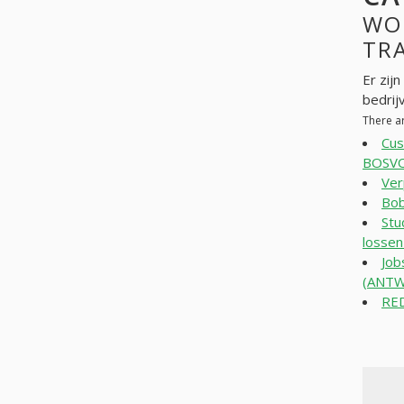
WO
TRA
Er zij
bedrij
There a
Cus
BOSV
Ver
Bob
Stu
losse
Job
(ANT
RE