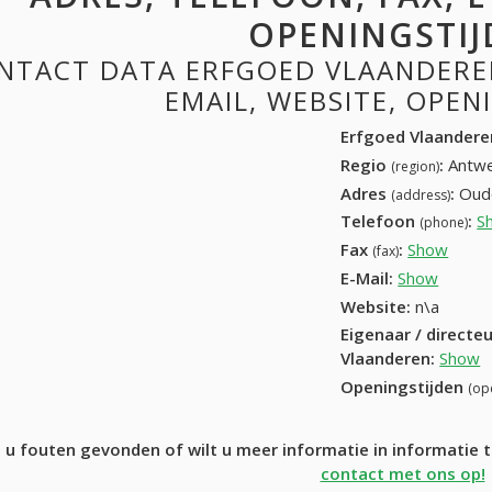
OPENINGSTIJ
NTACT DATA ERFGOED VLAANDEREN
EMAIL, WEBSITE, OPE
Erfgoed Vlaandere
Regio
:
Antwe
(region)
Adres
:
Oud
(address)
Telefoon
:
S
(phone)
Fax
:
Show
03 21
(fax)
E-Mail:
Show
Website:
n\a
Eigenaar / directe
Vlaanderen
:
Show
Openingstijden
(op
 u fouten gevonden of wilt u meer informatie in informatie
contact met ons op!