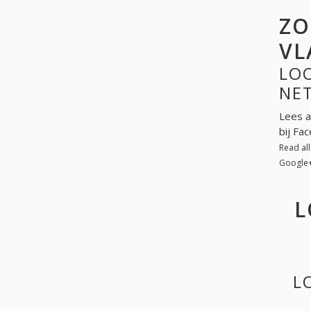
ZO
VL
LO
NE
Lees a
bij Fa
Read al
Google
L
L