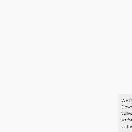
We h
Down
volle
We fo
and fe