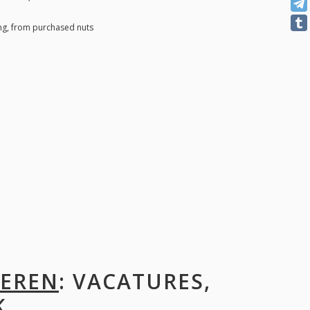
ing, from purchased nuts
DEREN
: VACATURES,
K