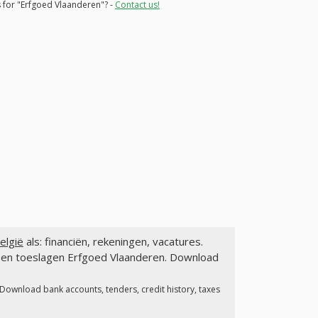
s for "Erfgoed Vlaanderen"? -
Contact us!
elgië
als: financiën, rekeningen, vacatures.
n en toeslagen Erfgoed Vlaanderen. Download
 Download bank accounts, tenders, credit history, taxes