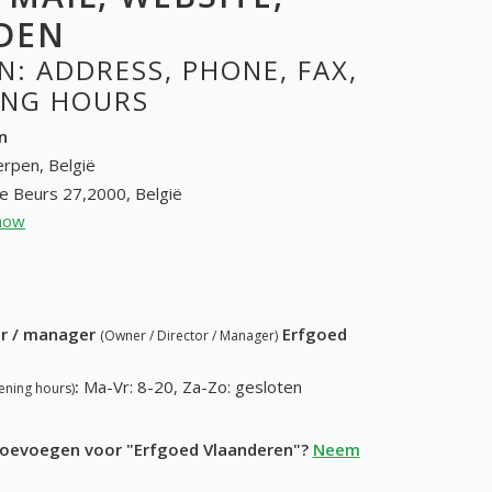
DEN
: ADDRESS, PHONE, FAX,
NING HOURS
n
rpen, België
e Beurs 27,2000, België
how
03 212 29 70
2 29 75
ur / manager
Erfgoed
(Owner / Director / Manager)
:
Ma-Vr: 8-20, Za-Zo: gesloten
ening hours)
 toevoegen voor "Erfgoed Vlaanderen"?
Neem