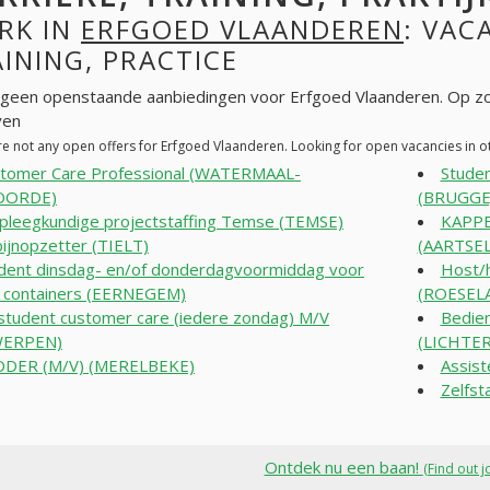
RK IN
ERFGOED VLAANDEREN
: VAC
INING, PRACTICE
n geen openstaande aanbiedingen voor Erfgoed Vlaanderen. Op z
ven
re not any open offers for Erfgoed Vlaanderen. Looking for open vacancies in 
tomer Care Professional (WATERMAAL-
Studen
OORDE)
(BRUGGE
pleegkundige projectstaffing Temse (TEMSE)
KAPP
ijnopzetter (TIELT)
(AARTSE
dent dinsdag- en/of donderdagvoormiddag voor
Host/h
n containers (EERNEGEM)
(ROESEL
student customer care (iedere zondag) M/V
Bedie
WERPEN)
(LICHTE
DDER (M/V) (MERELBEKE)
Assist
Zelfst
Ontdek nu een baan!
(Find out j