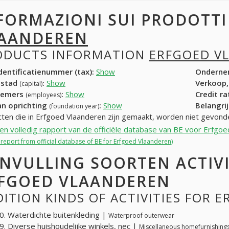
FORMAZIONI SUI PRODOTT
AANDEREN
ODUCTS INFORMATION
ERFGOED V
entificatienummer (tax):
Show
Onderne
dstad
:
Show
Verkoop,
(capital)
nemers
:
Show
Credit r
(employees)
an oprichting
:
Show
Belangrij
(foundation year)
ten die in Erfgoed Vlaanderen zijn gemaakt, worden niet gevond
een volledig rapport van de officiële database van BE voor Erfgo
l report from official database of BE for Erfgoed Vlaanderen)
NVULLING SOORTEN ACTIV
FGOED VLAANDEREN
ITION KINDS OF ACTIVITIES FOR 
. Waterdichte buitenkleding |
Waterproof outerwear
. Diverse huishoudelijke winkels, nec |
Miscellaneous homefurnishings