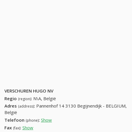
VERSCHUREN HUGO NV
Regio
:
N\A, België
(region)
Adres
:
Pannenhof 14 3130 Begijnendijk - BELGIUM,
(address)
België
Telefoon
:
Show
32-16-53-50-59
(phone)
Fax
:
Show
32-16-53-63-62
(fax)