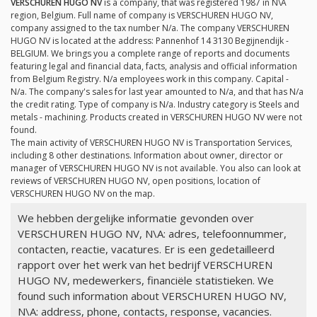
VERSCHUREN HUGO NV
is a company, that was registered 1987 in N\A
region, Belgium. Full name of company is VERSCHUREN HUGO NV,
company assigned to the tax number
N/a
. The company VERSCHUREN
HUGO NV is located at the address: Pannenhof 14 3130 Begijnendijk -
BELGIUM. We brings you a complete range of reports and documents
featuring legal and financial data, facts, analysis and official information
from Belgium Registry.
N/a
employees work in this company. Capital -
N/a
. The company's sales for last year amounted to
N/a
, and that has
N/a
the credit rating. Type of company is
N/a
. Industry category is Steels and
metals - machining. Products created in VERSCHUREN HUGO NV were not
found.
The main activity of VERSCHUREN HUGO NV is Transportation Services,
including 8 other destinations. Information about owner, director or
manager of VERSCHUREN HUGO NV is not available. You also can look at
reviews of VERSCHUREN HUGO NV, open positions, location of
VERSCHUREN HUGO NV on the map.
We hebben dergelijke informatie gevonden over
VERSCHUREN HUGO NV, N\A: adres, telefoonnummer,
contacten, reactie, vacatures. Er is een gedetailleerd
rapport over het werk van het bedrijf VERSCHUREN
HUGO NV, medewerkers, financiële statistieken. We
found such information about VERSCHUREN HUGO NV,
N\A: address, phone, contacts, response, vacancies.