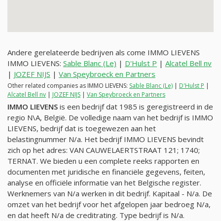
Andere gerelateerde bedrijven als come IMMO LIEVENS
IMMO LIEVENS:
Sable Blanc (Le)
|
D'Hulst P
|
Alcatel Bell nv
|
JOZEF NIJS
|
Van Speybroeck en Partners
Other related companies as IMMO LIEVENS:
Sable Blanc (Le)
|
D'Hulst P
|
Alcatel Bell nv
|
JOZEF NIJS
|
Van Speybroeck en Partners
IMMO LIEVENS
is een bedrijf dat 1985 is geregistreerd in de
regio N\A, België. De volledige naam van het bedrijf is IMMO
LIEVENS, bedrijf dat is toegewezen aan het
belastingnummer
N/a
. Het bedrijf IMMO LIEVENS bevindt
zich op het adres: VAN CAUWELAERTSTRAAT 121; 1740;
TERNAT. We bieden u een complete reeks rapporten en
documenten met juridische en financiële gegevens, feiten,
analyse en officiële informatie van het Belgische register.
Werknemers van
N/a
werken in dit bedrijf. Kapitaal -
N/a
. De
omzet van het bedrijf voor het afgelopen jaar bedroeg
N/a
,
en dat heeft
N/a
de creditrating. Type bedrijf is
N/a
.