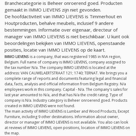
Branchecategorie is Beheer onroerend goed. Producten
gemaakt in IMMO LIEVENS zijn niet gevonden.
De hoofdactiviteit van IMMO LIEVENS is Timmerhout en
Houtproducten, behalve meubels, inclusief 9 andere
bestemmingen. Informatie over eigenaar, directeur of
manager van IMMO LIEVENS is niet beschikbaar. U kunt ook
beoordelingen bekijken van IMMO LIEVENS, openstaande
posities, locatie van IMMO LIEVENS op de kaart.
IMMO LIEVENS
is a company, that was registered 1985 in N\A region,
Belgium. Full name of company is IMMO LIEVENS, company assigned to
the tax number
N/a
. The company IMMO LIEVENS is located at the
address: VAN CAUWELAERTSTRAAT 121; 1740; TERNAT. We brings you a
complete range of reports and documents featuring legal and financial
data, facts, analysis and official information from Belgium Registry.
N/a
employees work in this company. Capital -
N/a
. The company's sales for
last year amounted to
N/a
, and that has
N/a
the credit rating. Type of
company is
N/a
. Industry category is Beheer onroerend goed. Products
created in IMMO LIEVENS were not found.
The main activity of IMMO LIEVENS is Lumber and Wood Products, Except
Furniture, including 9 other destinations. Information about owner,
director or manager of IMMO LIEVENS is not available. You also can look
at reviews of IMMO LIEVENS, open positions, location of IMMO LIEVENS on
the map.