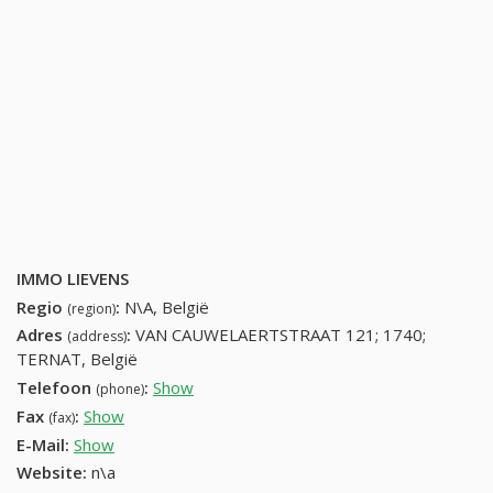
IMMO LIEVENS
Regio
:
N\A, België
(region)
Adres
:
VAN CAUWELAERTSTRAAT 121; 1740;
(address)
TERNAT, België
Telefoon
:
Show
25810350 (+32-25810350)
(phone)
Fax
:
Show
+32 (2) 855-31-20
(fax)
E-Mail:
Show
Website:
n\a