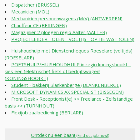
Dispatcher (BRUSSEL)
Mecanicien (MOL)
Mechanicien personenwagens (M/V) (ANTWERPEN)
Chauffeur CE (BERINGEN)
Magazijnier 2 ploegen regio Aalter (AALTER)
PROJECTLEIDER - OLEN - VOLTIJS - OPTIE VAST (OLEN)
Huishoudhulp met Dienstencheques Roeselare (voltijds)
(ROESELARE)
POETSHULP/HUISHOUDHULP in regio koningshooikt –
kies een (elektrische) fiets of bedrijfswagen!
(KONINGSHOOIKT)
Student - bakkerij Blankenberge (BLANKENBERGE)
MICROSOFT DYNAMICS AX SPECIALIST (BISSEGEM)
Front Desk - Receptionist(e) << Freelance - Zelfstandige
basis >> (TURNHOUT)
Flexijob zaalbediening (BERLARE)
Ontdek nu een baan!
(Find out job now!)