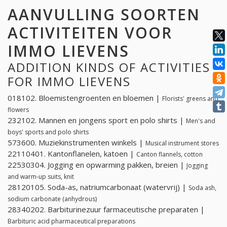
AANVULLING SOORTEN
ACTIVITEITEN VOOR
IMMO LIEVENS
ADDITION KINDS OF ACTIVITIES
FOR IMMO LIEVENS
018102. Bloemistengroenten en bloemen |
Florists' greens and
flowers
232102. Mannen en jongens sport en polo shirts |
Men's and
boys' sports and polo shirts
573600. Muziekinstrumenten winkels |
Musical instrument stores
22110401. Kantonflanelen, katoen |
Canton flannels, cotton
22530304. Jogging en opwarming pakken, breien |
Jogging
and warm-up suits, knit
28120105. Soda-as, natriumcarbonaat (watervrij) |
Soda ash,
sodium carbonate (anhydrous)
28340202. Barbiturinezuur farmaceutische preparaten |
Barbituric acid pharmaceutical preparations