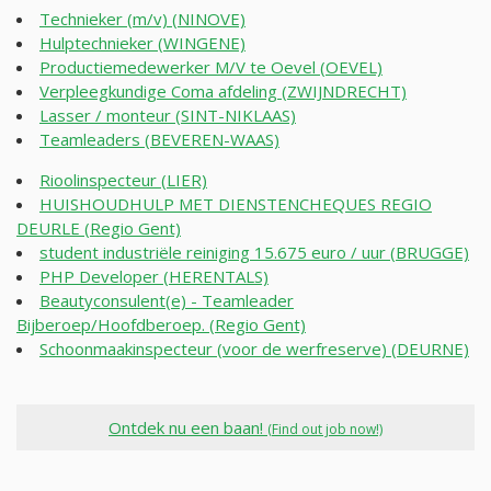
Technieker (m/v) (NINOVE)
Hulptechnieker (WINGENE)
Productiemedewerker M/V te Oevel (OEVEL)
Verpleegkundige Coma afdeling (ZWIJNDRECHT)
Lasser / monteur (SINT-NIKLAAS)
Teamleaders (BEVEREN-WAAS)
Rioolinspecteur (LIER)
HUISHOUDHULP MET DIENSTENCHEQUES REGIO
DEURLE (Regio Gent)
student industriële reiniging 15.675 euro / uur (BRUGGE)
PHP Developer (HERENTALS)
Beautyconsulent(e) - Teamleader
Bijberoep/Hoofdberoep. (Regio Gent)
Schoonmaakinspecteur (voor de werfreserve) (DEURNE)
Ontdek nu een baan!
(Find out job now!)