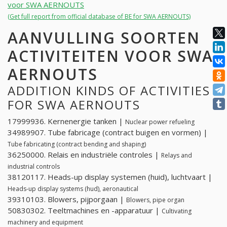
voor SWA AERNOUTS
(Get full report from official database of BE for SWA AERNOUTS)
AANVULLING SOORTEN
ACTIVITEITEN VOOR SWA
AERNOUTS
ADDITION KINDS OF ACTIVITIES
FOR SWA AERNOUTS
17999936. Kernenergie tanken |
Nuclear power refueling
34989907. Tube fabricage (contract buigen en vormen) |
Tube fabricating (contract bending and shaping)
36250000. Relais en industriële controles |
Relays and
industrial controls
38120117. Heads-up display systemen (huid), luchtvaart |
Heads-up display systems (hud), aeronautical
39310103. Blowers, pijporgaan |
Blowers, pipe organ
50830302. Teeltmachines en -apparatuur |
Cultivating
machinery and equipment