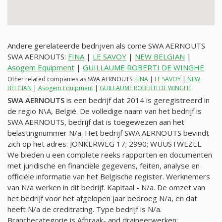
Andere gerelateerde bedrijven als come SWA AERNOUTS
SWA AERNOUTS:
FINA
|
LE SAVOY
|
NEW BELGIAN
|
Asogem Equipment
|
GUILLAUME ROBERTI DE WINGHE
Other related companies as SWA AERNOUTS:
FINA
|
LE SAVOY
|
NEW
BELGIAN
|
Asogem Equipment
|
GUILLAUME ROBERTI DE WINGHE
SWA AERNOUTS
is een bedrijf dat 2014 is geregistreerd in
de regio N\A, België. De volledige naam van het bedrijf is
SWA AERNOUTS, bedrijf dat is toegewezen aan het
belastingnummer
N/a
. Het bedrijf SWA AERNOUTS bevindt
zich op het adres: JONKERWEG 17; 2990; WUUSTWEZEL.
We bieden u een complete reeks rapporten en documenten
met juridische en financiële gegevens, feiten, analyse en
officiële informatie van het Belgische register. Werknemers
van
N/a
werken in dit bedrijf. Kapitaal -
N/a
. De omzet van
het bedrijf voor het afgelopen jaar bedroeg
N/a
, en dat
heeft
N/a
de creditrating. Type bedrijf is
N/a
.
Branchecategorie is Afbraak- and draineerwerken;