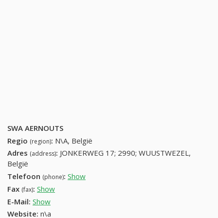
SWA AERNOUTS
Regio
:
N\A, België
(region)
Adres
:
JONKERWEG 17; 2990; WUUSTWEZEL,
(address)
België
Telefoon
:
Show
36697578 (+32-36697578)
(phone)
Fax
:
Show
+32 (67) 662-98-94
(fax)
E-Mail:
Show
Website:
n\a