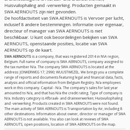
Huisvuilophaling and -verwerking. Producten gemaakt in
SWA AERNOUTS zijn niet gevonden.
De hoofdactiviteit van SWA AERNOUTS is Vervoer per lucht,
inclusief 8 andere bestemmingen. Informatie over eigenaar,
directeur of manager van SWA AERNOUTS is niet
beschikbaar. U kunt ook beoordelingen bekijken van SWA
AERNOUTS, openstaande posities, locatie van SWA
AERNOUTS op de kaart.
SWA AERNOUTS
is a company, that was registered 2014 in N\A region,
Belgium. Full name of company is SWA AERNOUTS, company assigned to
the tax number
N/a
. The company SWA AERNOUTS is located at the
address: JONKERWEG 17; 2990; WUUSTWEZEL. We brings you a complete
range of reports and documents featuring legal and financial data, facts,
analysis and official information from Belgium Registry.
N/a
employees
work in this company. Capital -
N/a
. The company's sales for last year
amounted to
N/a
, and that has
N/a
the credit rating. Type of company is
N/a
. Industry category is Afbraak- and draineerwerken; Huisvuilophaling
and -verwerking. Products created in SWA AERNOUTS were not found.
The main activity of SWA AERNOUTS is Transportation by Air, including 8
other destinations. Information about owner, director or manager of SWA
AERNOUTS is not available. You also can look at reviews of SWA
AERNOUTS, open positions, location of SWA AERNOUTS on the map.